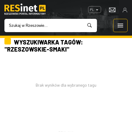
PL
WYSZUKIWARKA TAGÓW:
WIADOMOŚCI
"RZESZOWSKIE-SMAKI"
INWESTYCJE
IMPREZY
Brak wyników dla wybranego tagu
ROZRYWKA
W KINACH
GASTRONOMIA