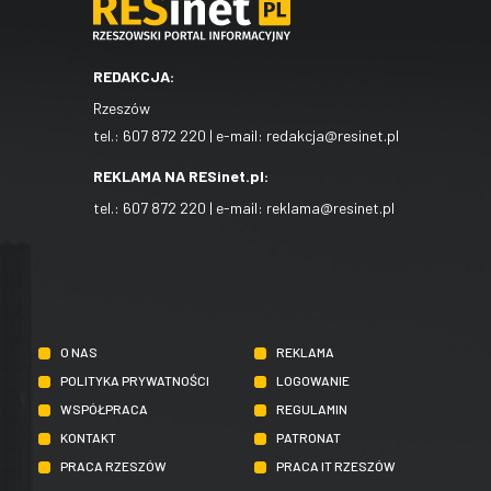
REDAKCJA:
Rzeszów
tel.:
607 872 220
| e-mail:
redakcja@resinet.pl
REKLAMA NA RESinet.pl:
tel.:
607 872 220
| e-mail:
reklama@resinet.pl
O NAS
REKLAMA
POLITYKA PRYWATNOŚCI
LOGOWANIE
WSPÓŁPRACA
REGULAMIN
KONTAKT
PATRONAT
PRACA RZESZÓW
PRACA IT RZESZÓW