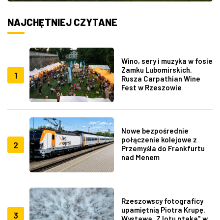
NAJCHĘTNIEJ CZYTANE
Wino, sery i muzyka w fosie
Zamku Lubomirskich.
1
Rusza Carpathian Wine
Fest w Rzeszowie
Nowe bezpośrednie
połączenie kolejowe z
2
Przemyśla do Frankfurtu
nad Menem
Rzeszowscy fotograficy
upamiętnią Piotra Krupę.
3
Wystawa „Z lotu ptaka" w