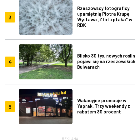
Rzeszowscy fotograficy
upamiętnią Piotra Krupę.
3
Wystawa „Z lotu ptaka" w
RDK
Blisko 30 tys. nowych roślin
4
pojawi się na rzeszowskich
Bulwarach
Wakacyjne promocje w
5
Yaprak. Trzy weekendy z
rabatem 30 procent
REKLAMA