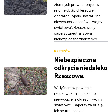
ziemnych prowadzonych w
ZDJĘCIA
rejonie ul. Spichlerzowej,
operator koparki natrafił na
W RZESZOWIE
niewybuch z czasów II wojny
światowej. Rzeszowscy
saperzy zneutralizowali
niebezpieczne znalezisko.
RZESZÓW
Niebezpieczne
odkrycie niedaleko
Rzeszowa.
Interweniowali
W Hyżnem w powiecie
saperzy
rzeszowskim znaleziono
niewybuchy z okresu II wojny
światowej. Saperzy zajęli się
ich neutralizacją.