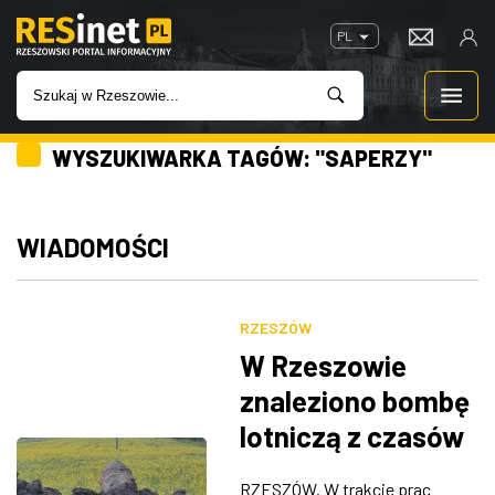
PL
WYSZUKIWARKA TAGÓW: "SAPERZY"
WIADOMOŚCI
INWESTYCJE
WIADOMOŚCI
IMPREZY
RZESZÓW
ROZRYWKA
W Rzeszowie
znaleziono bombę
W KINACH
lotniczą z czasów
II wojny światowej
GASTRONOMIA
RZESZÓW. W trakcie prac