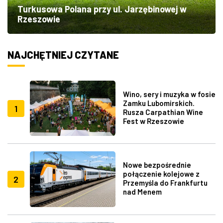
Turkusowa Polana przy ul. Jarzębinowej w
Rzeszowie
NAJCHĘTNIEJ CZYTANE
Wino, sery i muzyka w fosie
Zamku Lubomirskich.
1
Rusza Carpathian Wine
Fest w Rzeszowie
Nowe bezpośrednie
połączenie kolejowe z
2
Przemyśla do Frankfurtu
nad Menem