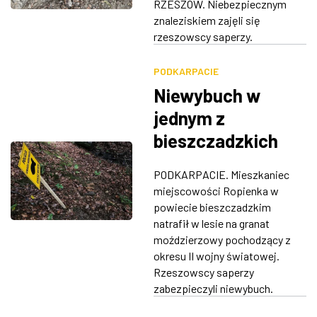
RZESZÓW. Niebezpiecznym
znaleziskiem zajęli się
rzeszowscy saperzy.
PODKARPACIE
Niewybuch w
jednym z
bieszczadzkich
lasów
PODKARPACIE. Mieszkaniec
miejscowości Ropienka w
powiecie bieszczadzkim
natrafił w lesie na granat
moździerzowy pochodzący z
okresu II wojny światowej.
Rzeszowscy saperzy
zabezpieczyli niewybuch.