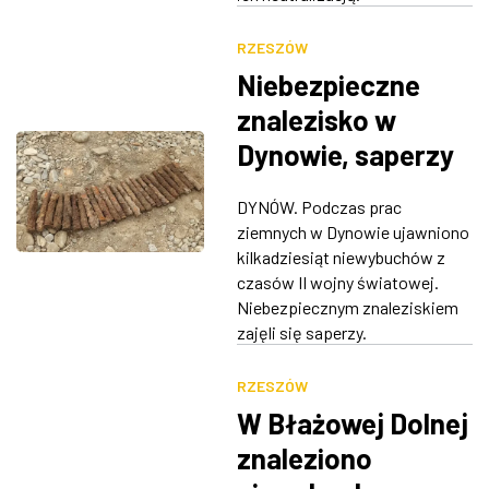
RZESZÓW
Niebezpieczne
znalezisko w
Dynowie, saperzy
w akcji
DYNÓW. Podczas prac
ziemnych w Dynowie ujawniono
kilkadziesiąt niewybuchów z
czasów II wojny światowej.
Niebezpiecznym znaleziskiem
zajęli się saperzy.
RZESZÓW
W Błażowej Dolnej
znaleziono