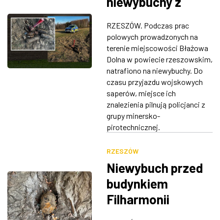
niewybuchy z
czasów II wojny
RZESZÓW. Podczas prac
światowej
polowych prowadzonych na
terenie miejscowości Błażowa
Dolna w powiecie rzeszowskim,
natrafiono na niewybuchy. Do
czasu przyjazdu wojskowych
saperów, miejsce ich
znalezienia pilnują policjanci z
grupy minersko-
pirotechnicznej.
RZESZÓW
Niewybuch przed
budynkiem
Filharmonii
Podkarpackiej