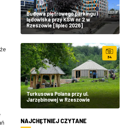
Budowa piętrowego parkingu i
lądowiska przy KSW nr 2 w
Rzeszowie [lipiec 2026]
oże
34
Turkusowa Polana przy ul.
Jarzębinowej w Rzeszowie
e
NAJCHĘTNIEJ CZYTANE
ań