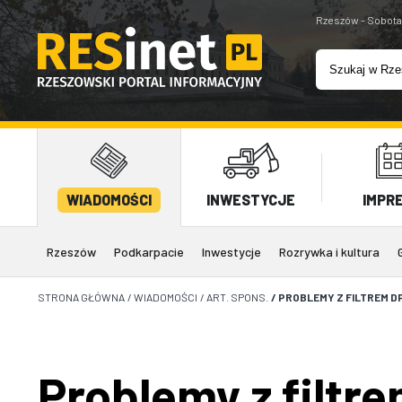
Rzeszów - Sobota
WIADOMOŚCI
INWESTYCJE
IMPR
Rzeszów
Podkarpacie
Inwestycje
Rozrywka i kultura
STRONA GŁÓWNA
/
WIADOMOŚCI
/
ART. SPONS.
/
PROBLEMY Z FILTREM D
Problemy z filtr