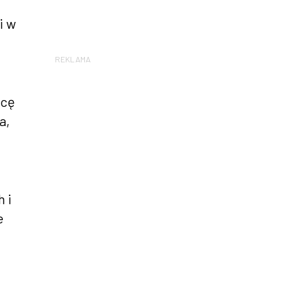
i w
REKLAMA
acę
a,
 i
e