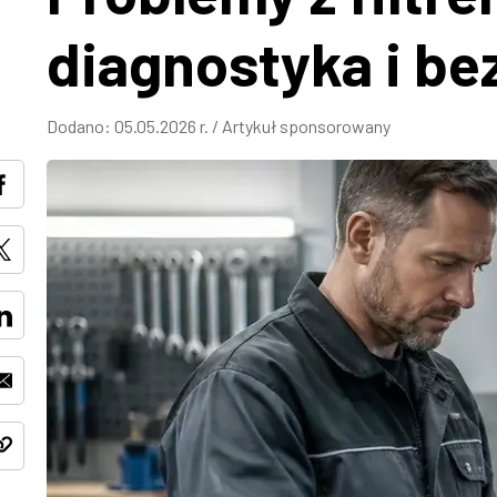
diagnostyka i be
Dodano:
05.05.2026 r.
/
Artykuł sponsorowany