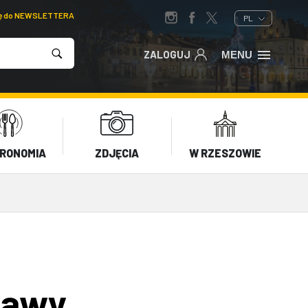
ię do NEWSLETTERA
PL
ZALOGUJ
MENU
RONOMIA
ZDJĘCIA
W RZESZOWIE
jawy,