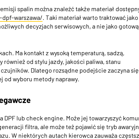
isji spalin można znaleźć także materiał dostępn
e-dpf-warszawa/
. Taki materiał warto traktować jako
możliwych decyzjach serwisowych, a nie jako gotową
nkach. Ma kontakt z wysoką temperaturą, sadzą,
 również od stylu jazdy, jakości paliwa, stanu
 czujników. Dlatego rozsądne podejście zaczyna się
iej od wyboru metody naprawy.
rzegawcze
ka DPF lub check engine. Może jej towarzyszyć komu
eracji filtra, ale może też pojawić się tryb awaryjn
gazu. W niektórych autach kierowca zauważa częsts