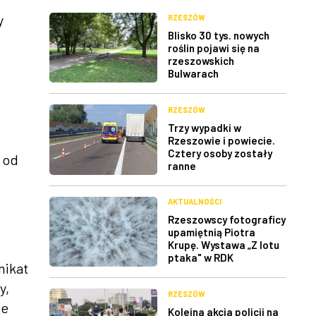
y
RZESZÓW
Blisko 30 tys. nowych
roślin pojawi się na
rzeszowskich
Bulwarach
RZESZÓW
Trzy wypadki w
Rzeszowie i powiecie.
Cztery osoby zostały
 od
ranne
AKTUALNOŚCI
Rzeszowscy fotograficy
upamiętnią Piotra
Krupę. Wystawa „Z lotu
ptaka" w RDK
nikat
y,
RZESZÓW
ze
Kolejna akcja policji na