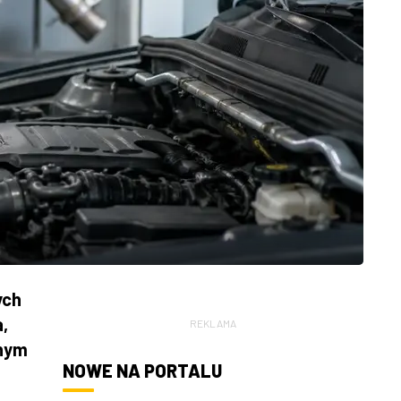
ych
,
REKLAMA
żnym
NOWE NA PORTALU