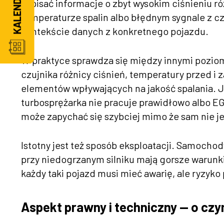
zapisać informacje o zbyt wysokim ciśnieniu r
temperaturze spalin albo błędnym sygnale z cz
kontekście danych z konkretnego pojazdu.
W praktyce sprawdza się między innymi poziom sa
czujnika różnicy ciśnień, temperatury przed i
elementów wpływających na jakość spalania. J
turbosprężarka nie pracuje prawidłowo albo EGR
może zapychać się szybciej mimo że sam nie j
Istotny jest też sposób eksploatacji. Samocho
przy niedogrzanym silniku mają gorsze warunki
każdy taki pojazd musi mieć awarię, ale ryzyk
Aspekt prawny i techniczny — o cz