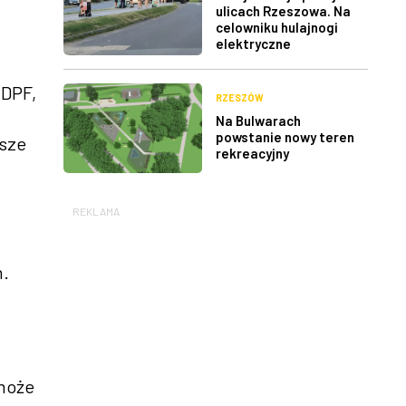
ulicach Rzeszowa. Na
celowniku hulajnogi
elektryczne
 DPF,
RZESZÓW
Na Bulwarach
powstanie nowy teren
wsze
rekreacyjny
REKLAMA
h.
 może