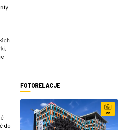
enty
kich
ki,
ie
FOTORELACJE
22
ć,
ć do