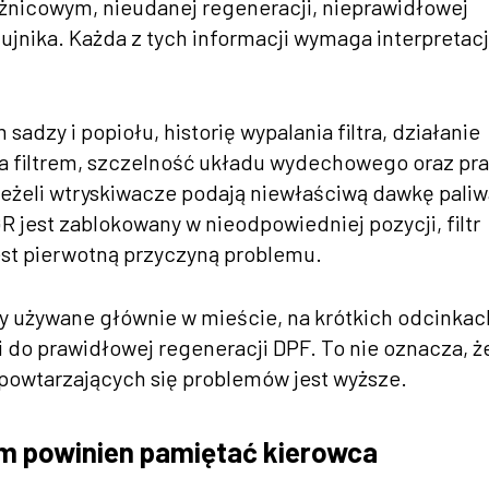
óżnicowym, nieudanej regeneracji, nieprawidłowej
ujnika. Każda z tych informacji wymaga interpretacj
dzy i popiołu, historię wypalania filtra, działanie
 za filtrem, szczelność układu wydechowego oraz pr
eżeli wtryskiwacze podają niewłaściwą dawkę paliw
 jest zablokowany w nieodpowiedniej pozycji, filtr
est pierwotną przyczyną problemu.
dy używane głównie w mieście, na krótkich odcinkach
 do prawidłowej regeneracji DPF. To nie oznacza, ż
o powtarzających się problemów jest wyższe.
ym powinien pamiętać kierowca