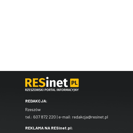
REDAKCJA:
Rzeszów
tel.:
607 872 220
| e-mail:
redakcja@resinet.pl
REKLAMA NA RESinet.pl: