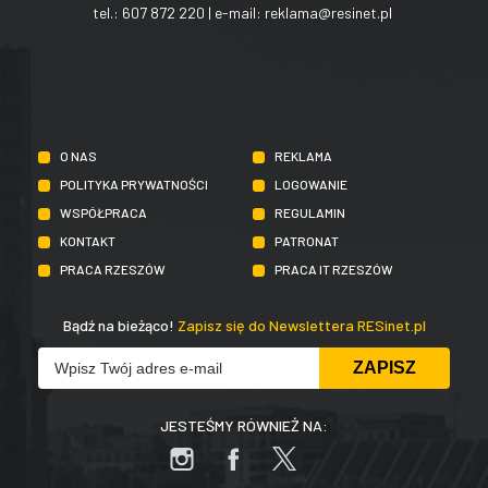
tel.:
607 872 220
| e-mail:
reklama@resinet.pl
O NAS
REKLAMA
POLITYKA PRYWATNOŚCI
LOGOWANIE
WSPÓŁPRACA
REGULAMIN
KONTAKT
PATRONAT
PRACA RZESZÓW
PRACA IT RZESZÓW
Bądź na bieżąco!
Zapisz się do Newslettera RESinet.pl
JESTEŚMY RÓWNIEŻ NA: