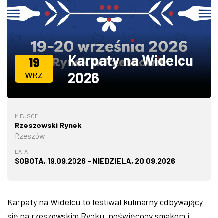
ZDJĘCIA
W RZESZOWIE
Karpaty na Widelcu
19
2026
WRZ
MIEJSCE
Rzeszowski Rynek
Rzeszów
DATA
SOBOTA, 19.09.2026 - NIEDZIELA, 20.09.2026
Karpaty na Widelcu to festiwal kulinarny odbywający
się na rzeszowskim Rynku, poświęcony smakom i