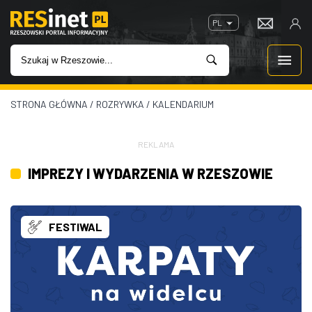
PL
STRONA GŁÓWNA
/
ROZRYWKA
/
KALENDARIUM
WIADOMOŚCI
INWESTYCJE
REKLAMA
IMPREZY I WYDARZENIA W RZESZOWIE
IMPREZY
ROZRYWKA
FESTIWAL
W KINACH
GASTRONOMIA