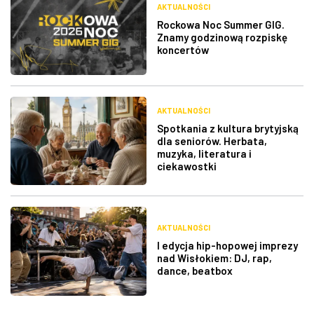
AKTUALNOŚCI
Rockowa Noc Summer GIG.
Znamy godzinową rozpiskę
koncertów
AKTUALNOŚCI
Spotkania z kultura brytyjską
dla seniorów. Herbata,
muzyka, literatura i
ciekawostki
AKTUALNOŚCI
I edycja hip-hopowej imprezy
nad Wisłokiem: DJ, rap,
dance, beatbox