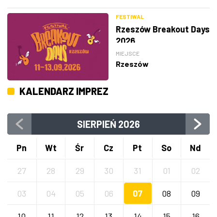
FESTIWAL
Rzeszów Breakout Days
2026
MIEJSCE
Rzeszów
KALENDARZ IMPREZ
SIERPIEŃ
2026
Pn
Wt
Śr
Cz
Pt
So
Nd
27
28
29
30
31
01
02
03
04
05
06
07
08
09
10
11
12
13
14
15
16