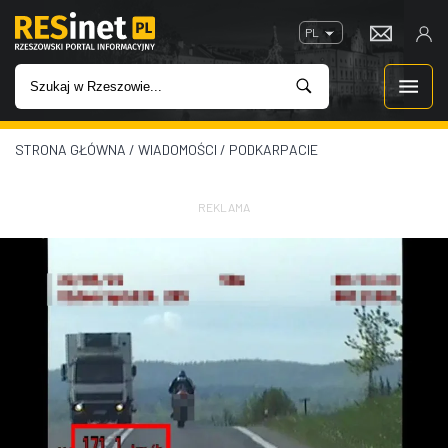
PL
STRONA GŁÓWNA
/
WIADOMOŚCI
/
PODKARPACIE
WIADOMOŚCI
INWESTYCJE
REKLAMA
IMPREZY
ROZRYWKA
W KINACH
GASTRONOMIA