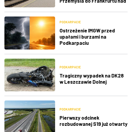
Przemyśla do Frankfurtu nad
Menem
PODKARPACIE
Ostrzeżenie IMGW przed
upałami i burzami na
Podkarpaciu
PODKARPACIE
Tragiczny wypadek na DK28
w Leszczawie Dolnej
PODKARPACIE
Pierwszy odcinek
rozbudowanej S19 już otwarty