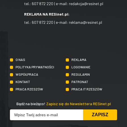
tel.:
607 872 220
| e-mail:
redakcja@resinet.pl
REKLAMA NA RESinet.pl:
tel.:
607 872 220
| e-mail:
reklama@resinet.pl
O NAS
REKLAMA
POLITYKA PRYWATNOŚCI
LOGOWANIE
WSPÓŁPRACA
REGULAMIN
KONTAKT
PATRONAT
PRACA RZESZÓW
PRACA IT RZESZÓW
Bądź na bieżąco!
Zapisz się do Newslettera RESinet.pl