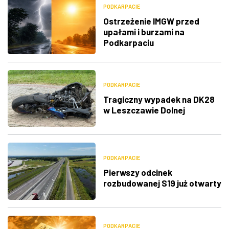
PODKARPACIE
Ostrzeżenie IMGW przed
upałami i burzami na
Podkarpaciu
PODKARPACIE
Tragiczny wypadek na DK28
w Leszczawie Dolnej
PODKARPACIE
Pierwszy odcinek
rozbudowanej S19 już otwarty
PODKARPACIE