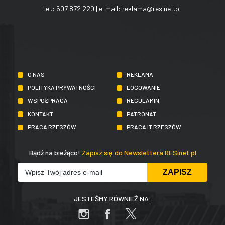
tel.:
607 872 220
| e-mail:
reklama@resinet.pl
O NAS
REKLAMA
POLITYKA PRYWATNOŚCI
LOGOWANIE
WSPÓŁPRACA
REGULAMIN
KONTAKT
PATRONAT
PRACA RZESZÓW
PRACA IT RZESZÓW
Bądź na bieżąco!
Zapisz się do Newslettera RESinet.pl
JESTEŚMY RÓWNIEŻ NA: