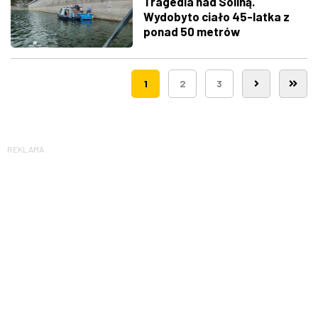
Tragedia nad Soliną.
Wydobyto ciało 45-latka z
ponad 50 metrów
1
2
3
REKLAMA