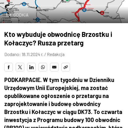
ZDJĘCIA
fot. GDDKiA
W RZESZOWIE
Kto wybuduje obwodnicę Brzostku i
Kołaczyc? Rusza przetarg
Dodano: 18.11.2024 r. /
Redakcja
PODKARPACIE. W tym tygodniu w Dzienniku
Urzędowym Unii Europejskiej, ma zostać
opublikowane ogłoszenie o przetargu na
zaprojektowanie i budowę obwodnicy
Brzostku i Kołaczyc w ciągu DK73. To czwarta
inwestycja z Programu budowy 100 obwodnic
(PB100) w województwie podkarpackim, która