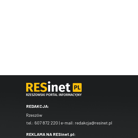
REDAKCJA:
Rzeszów
tel.:
607 872 220
| e-mail:
redakcja@resinet.pl
REKLAMA NA RESinet.pl: