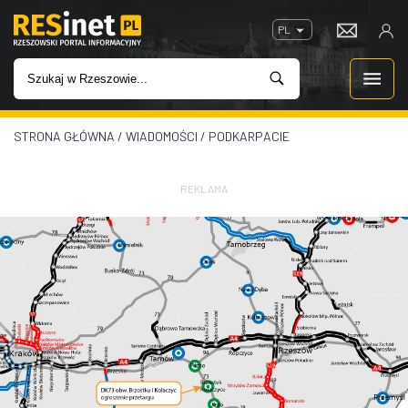
PL
STRONA GŁÓWNA
/
WIADOMOŚCI
/
PODKARPACIE
WIADOMOŚCI
INWESTYCJE
REKLAMA
IMPREZY
ROZRYWKA
W KINACH
GASTRONOMIA