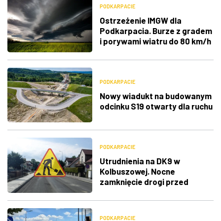
PODKARPACIE
Ostrzeżenie IMGW dla
Podkarpacia. Burze z gradem
i porywami wiatru do 80 km/h
PODKARPACIE
Nowy wiadukt na budowanym
odcinku S19 otwarty dla ruchu
PODKARPACIE
Utrudnienia na DK9 w
Kolbuszowej. Nocne
zamknięcie drogi przed
zakończeniem remontu
PODKARPACIE