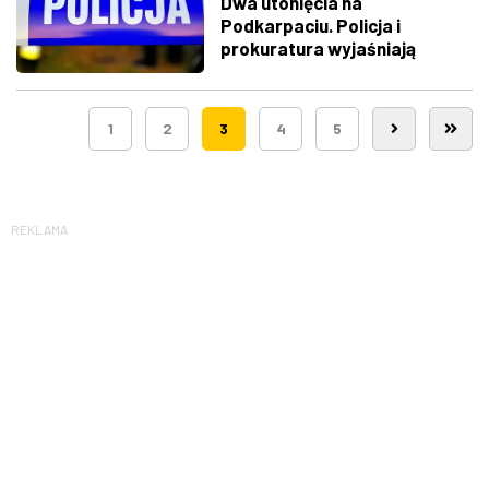
Dwa utonięcia na
Podkarpaciu. Policja i
prokuratura wyjaśniają
okoliczności
1
2
3
4
5
REKLAMA