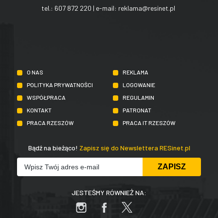
tel.:
607 872 220
| e-mail:
reklama@resinet.pl
O NAS
REKLAMA
POLITYKA PRYWATNOŚCI
LOGOWANIE
WSPÓŁPRACA
REGULAMIN
KONTAKT
PATRONAT
PRACA RZESZÓW
PRACA IT RZESZÓW
Bądź na bieżąco!
Zapisz się do Newslettera RESinet.pl
JESTEŚMY RÓWNIEŻ NA: