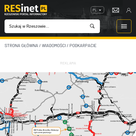
PL
STRONA GŁÓWNA
/
WIADOMOŚCI
/
PODKARPACIE
WIADOMOŚCI
INWESTYCJE
REKLAMA
IMPREZY
ROZRYWKA
W KINACH
GASTRONOMIA