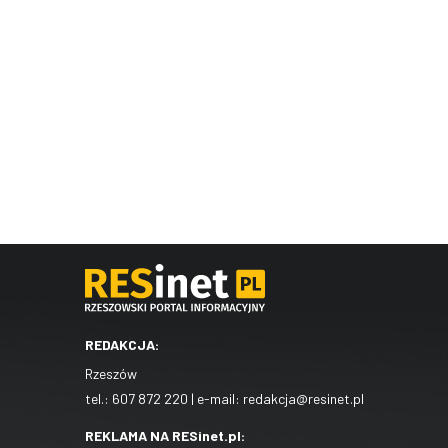
REDAKCJA:
Rzeszów
tel.:
607 872 220
| e-mail:
redakcja@resinet.pl
REKLAMA NA RESinet.pl: