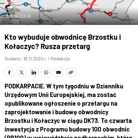
ZDJĘCIA
fot. GDDKiA
W RZESZOWIE
Kto wybuduje obwodnicę Brzostku i
Kołaczyc? Rusza przetarg
Dodano: 18.11.2024 r. /
Redakcja
PODKARPACIE. W tym tygodniu w Dzienniku
Urzędowym Unii Europejskiej, ma zostać
opublikowane ogłoszenie o przetargu na
zaprojektowanie i budowę obwodnicy
Brzostku i Kołaczyc w ciągu DK73. To czwarta
inwestycja z Programu budowy 100 obwodnic
(PB100) w województwie podkarpackim, która