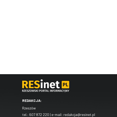
REDAKCJA:
Rzeszów
tel.:
607 872 220
| e-mail:
redakcja@resinet.pl