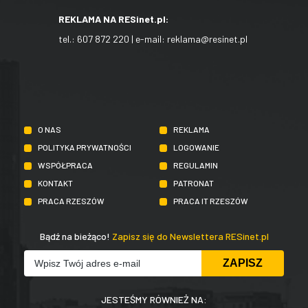
REKLAMA NA RESinet.pl:
tel.:
607 872 220
| e-mail:
reklama@resinet.pl
O NAS
REKLAMA
POLITYKA PRYWATNOŚCI
LOGOWANIE
WSPÓŁPRACA
REGULAMIN
KONTAKT
PATRONAT
PRACA RZESZÓW
PRACA IT RZESZÓW
Bądź na bieżąco!
Zapisz się do Newslettera RESinet.pl
JESTEŚMY RÓWNIEŻ NA: