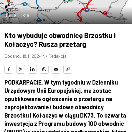
ZDJĘCIA
fot. GDDKiA
W RZESZOWIE
Kto wybuduje obwodnicę Brzostku i
Kołaczyc? Rusza przetarg
Dodano: 18.11.2024 r. /
Redakcja
PODKARPACIE. W tym tygodniu w Dzienniku
Urzędowym Unii Europejskiej, ma zostać
opublikowane ogłoszenie o przetargu na
zaprojektowanie i budowę obwodnicy
Brzostku i Kołaczyc w ciągu DK73. To czwarta
inwestycja z Programu budowy 100 obwodnic
(PB100) w województwie podkarpackim, która