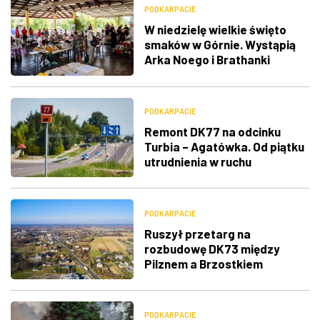
PODKARPACIE
W niedzielę wielkie święto
smaków w Górnie. Wystąpią
Arka Noego i Brathanki
PODKARPACIE
Remont DK77 na odcinku
Turbia – Agatówka. Od piątku
utrudnienia w ruchu
PODKARPACIE
Ruszył przetarg na
rozbudowę DK73 między
Pilznem a Brzostkiem
PODKARPACIE