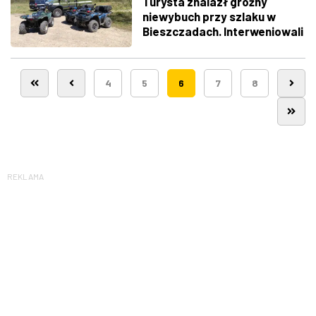
Turysta znalazł groźny
niewybuch przy szlaku w
Bieszczadach. Interweniowali
saperzy
4
5
6
7
8
REKLAMA