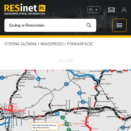
PL
STRONA GŁÓWNA
/
WIADOMOŚCI
/
PODKARPACIE
WIADOMOŚCI
INWESTYCJE
REKLAMA
IMPREZY
ROZRYWKA
W KINACH
GASTRONOMIA