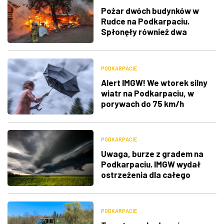
Pożar dwóch budynków w
Rudce na Podkarpaciu.
Spłonęły również dwa
samochody [ZDJĘCIA]
PODKARPACIE
Alert IMGW! We wtorek silny
wiatr na Podkarpaciu, w
porywach do 75 km/h
PODKARPACIE
Uwaga, burze z gradem na
Podkarpaciu. IMGW wydał
ostrzeżenia dla całego
regionu
PODKARPACIE