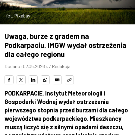
ZDJĘCIA
fot. Pixabay
W RZESZOWIE
Uwaga, burze z gradem na
Podkarpaciu. IMGW wydał ostrzeżenia
dla całego regionu
Dodano: 07.05.2026 r. /
Redakcja
PODKARPACIE. Instytut Meteorologii i
Gospodarki Wodnej wydał ostrzeżenia
pierwszego stopnia przed burzami dla całego
województwa podkarpackiego. Mieszkańcy
muszą liczyć się z silnymi opadami deszczu,