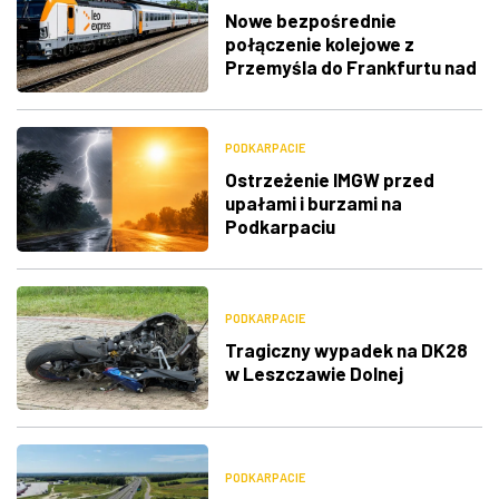
Nowe bezpośrednie
połączenie kolejowe z
Przemyśla do Frankfurtu nad
Menem
PODKARPACIE
Ostrzeżenie IMGW przed
upałami i burzami na
Podkarpaciu
PODKARPACIE
Tragiczny wypadek na DK28
w Leszczawie Dolnej
PODKARPACIE