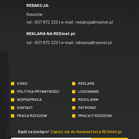
REDAKCJA:
Rzeszów
tel.:
607 872 220
| e-mail:
redakcja@resinet.pl
REKLAMA NA RESinet.pl:
tel.:
607 872 220
| e-mail:
reklama@resinet.pl
O NAS
REKLAMA
POLITYKA PRYWATNOŚCI
LOGOWANIE
WSPÓŁPRACA
REGULAMIN
KONTAKT
PATRONAT
PRACA RZESZÓW
PRACA IT RZESZÓW
Bądź na bieżąco!
Zapisz się do Newslettera RESinet.pl