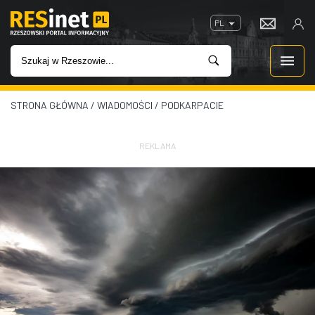
PL
STRONA GŁÓWNA
/
WIADOMOŚCI
/
PODKARPACIE
WIADOMOŚCI
INWESTYCJE
REKLAMA
IMPREZY
ROZRYWKA
W KINACH
GASTRONOMIA