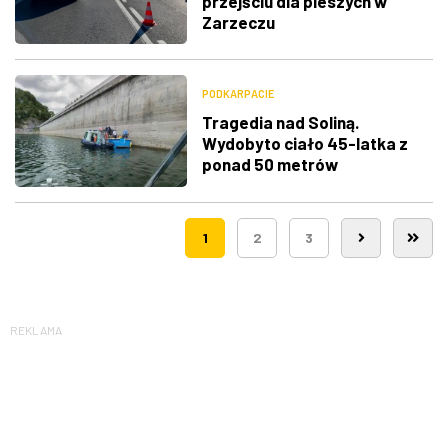
przejściu dla pieszych w
Zarzeczu
PODKARPACIE
Tragedia nad Soliną.
Wydobyto ciało 45-latka z
ponad 50 metrów
1
2
3
REKLAMA