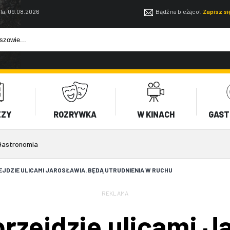
la, 09.08.2026
Bądź na bieżąco!
Zapisz s
EZY
ROZRYWKA
W KINACH
GAST
Gastronomia
JDZIE ULICAMI JAROSŁAWIA. BĘDĄ UTRUDNIENIA W RUCHU
REKLAMA
rzejdzie ulicami J