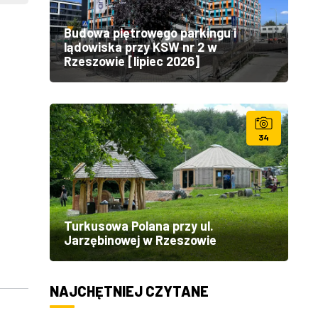
Budowa piętrowego parkingu i
lądowiska przy KSW nr 2 w
Rzeszowie [lipiec 2026]
34
Turkusowa Polana przy ul.
Jarzębinowej w Rzeszowie
NAJCHĘTNIEJ CZYTANE