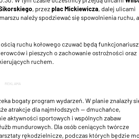
.30. W tym czasie uczestnicy przejdą ulicami
Wils
Sikorskiego
, przez
plac Mickiewicza
, dalej ulicami
zemarszu należy spodziewać się spowolnienia ruchu, 
ością ruchu kołowego czuwać będą funkcjonarius
kierowców i pieszych o zachowanie ostrożności oraz
kierujących ruchem.
REKLAMA
eka bogaty program wydarzeń. W planie znalazły si
także atrakcje dla najmłodszych — dmuchańce,
knie aktywności sportowych i wspólnych zabaw
służb mundurowych. Dla osób ceniących twórcze
arsztaty rękodzielnicze, podczas których będzie m