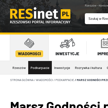
Rzeszów - Niedzie
WIADOMOŚCI
INWESTYCJE
IMPR
Rzeszów
Podkarpacie
Inwestycje
Rozrywka i kultura
STRONA GŁÓWNA
/
WIADOMOŚCI
/
PODKARPACIE
/
MARSZ GODNOŚCI PRZE
Marsz Godności p