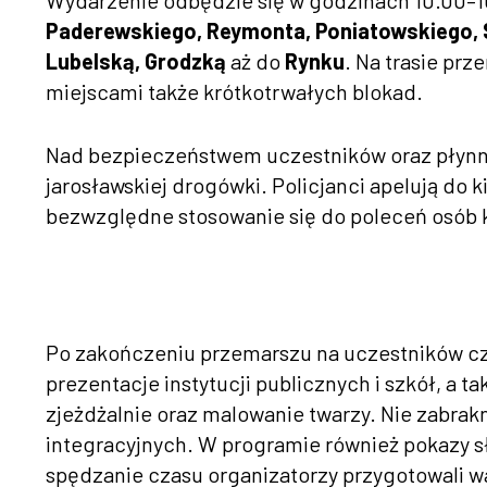
Wydarzenie odbędzie się w godzinach 10.00–10
Paderewskiego, Reymonta, Poniatowskiego, 
Lubelską, Grodzką
aż do
Rynku
. Na trasie pr
miejscami także krótkotrwałych blokad.
Nad bezpieczeństwem uczestników oraz płynn
jarosławskiej drogówki. Policjanci apelują do 
bezwzględne stosowanie się do poleceń osób 
Po zakończeniu przemarszu na uczestników cz
prezentacje instytucji publicznych i szkół, a 
zjeżdżalnie oraz malowanie twarzy. Nie zabra
integracyjnych. W programie również pokazy 
spędzanie czasu organizatorzy przygotowali w