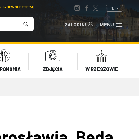
ię do NEWSLETTERA
PL
ZALOGUJ
MENU
RONOMIA
ZDJĘCIA
W RZESZOWIE
arosławia. Będą