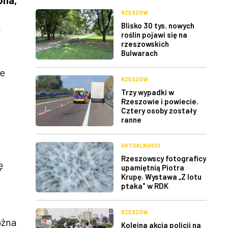
ona,
RZESZÓW
Blisko 30 tys. nowych
a
roślin pojawi się na
rzeszowskich
Bulwarach
ze
RZESZÓW
Trzy wypadki w
Rzeszowie i powiecie.
Cztery osoby zostały
ranne
AKTUALNOŚCI
Rzeszowscy fotograficy
ę
upamiętnią Piotra
Krupę. Wystawa „Z lotu
ptaka" w RDK
RZESZÓW
ożna
Kolejna akcja policji na