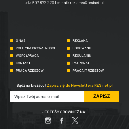
tel.:
607 872 220
| e-mail:
reklama@resinet.pl
O NAS
REKLAMA
POLITYKA PRYWATNOŚCI
LOGOWANIE
WSPÓŁPRACA
REGULAMIN
KONTAKT
PATRONAT
PRACA RZESZÓW
PRACA IT RZESZÓW
Bądź na bieżąco!
Zapisz się do Newslettera RESinet.pl
JESTEŚMY RÓWNIEŻ NA: