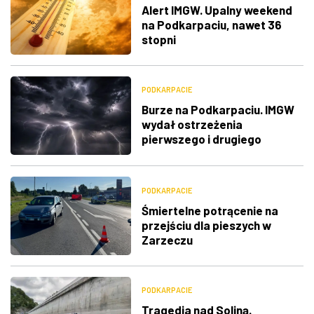
Alert IMGW. Upalny weekend
na Podkarpaciu, nawet 36
stopni
PODKARPACIE
Burze na Podkarpaciu. IMGW
wydał ostrzeżenia
pierwszego i drugiego
stopnia
PODKARPACIE
Śmiertelne potrącenie na
przejściu dla pieszych w
Zarzeczu
PODKARPACIE
Tragedia nad Soliną.