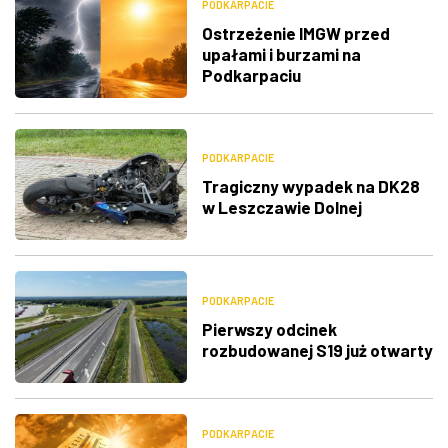
PODKARPACIE
Ostrzeżenie IMGW przed
upałami i burzami na
Podkarpaciu
PODKARPACIE
Tragiczny wypadek na DK28
w Leszczawie Dolnej
PODKARPACIE
Pierwszy odcinek
rozbudowanej S19 już otwarty
PODKARPACIE