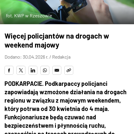
ZDJĘCIA
fot. KWP w Rzeszowie
W RZESZOWIE
Więcej policjantów na drogach w
weekend majowy
Dodano: 30.04.2026 r. /
Redakcja
PODKARPACIE. Podkarpaccy policjanci
zapowiadają wzmożone działania na drogach
regionu w związku z majowym weekendem,
który potrwa od 30 kwietnia do 4 maja.
Funkcjonariusze będą czuwać nad
bezpieczeństwem i płynnością ruchu,
szczególnie na trasach prowadzących do