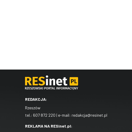
REDAKCJA:
Rzeszów
tel.:
607 872 220
| e-mail:
redakcja@resinet.pl
REKLAMA NA RESinet.pl: