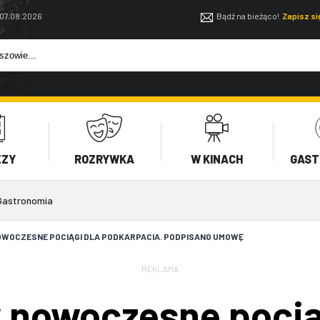
 07.08.2026
Bądź na bieżąco!
Zapisz s
EZY
ROZRYWKA
W KINACH
GAST
Gastronomia
WOCZESNE POCIĄGI DLA PODKARPACIA. PODPISANO UMOWĘ
REKLAMA
 nowoczesne pocią