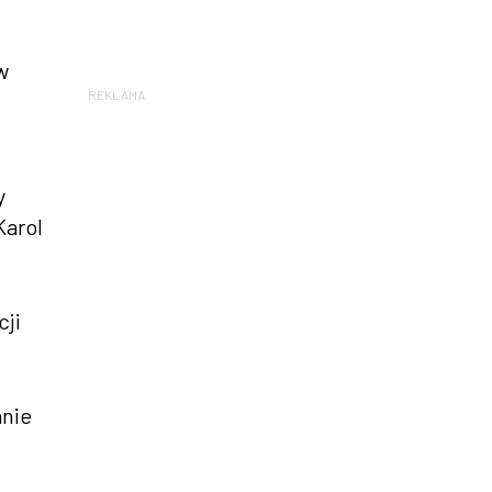
w
REKLAMA
y
Karol
cji
anie