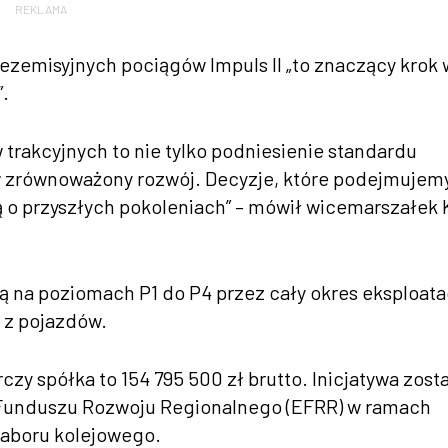
REKLAMA
zemisyjnych pociągów Impuls II „to znaczący krok 
”.
rakcyjnych to nie tylko podniesienie standardu
 w zrównoważony rozwój. Decyzje, które podejmujem
ą o przyszłych pokoleniach” – mówił wicemarszałek 
na poziomach P1 do P4 przez cały okres eksploata
y z pojazdów.
y spółka to 154 795 500 zł brutto. Inicjatywa zost
Funduszu Rozwoju Regionalnego (EFRR) w ramach
taboru kolejowego.