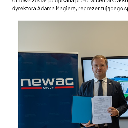
Umowa został podpisana przez wicemarszałków
dyrektora Adama Magierę, reprezentującego 