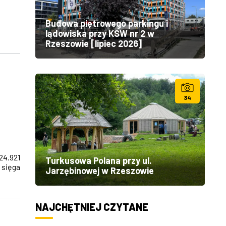
Budowa piętrowego parkingu i
lądowiska przy KSW nr 2 w
Rzeszowie [lipiec 2026]
34
4.921
Turkusowa Polana przy ul.
 sięga
Jarzębinowej w Rzeszowie
NAJCHĘTNIEJ CZYTANE