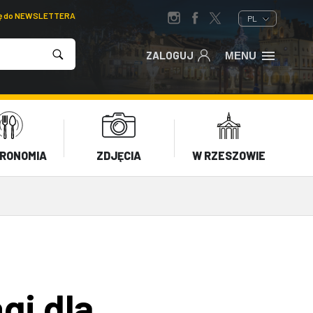
ię do NEWSLETTERA
PL
ZALOGUJ
MENU
RONOMIA
ZDJĘCIA
W RZESZOWIE
gi dla