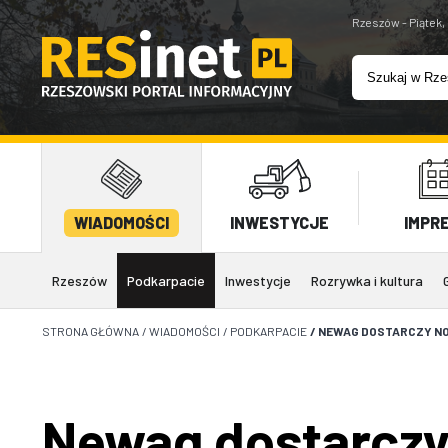
Rzeszów - Piątek,
WIADOMOŚCI
INWESTYCJE
IMPR
Rzeszów
Podkarpacie
Inwestycje
Rozrywka i kultura
STRONA GŁÓWNA
/
WIADOMOŚCI
/
PODKARPACIE
/
NEWAG DOSTARCZY NO
Newag dostarczy