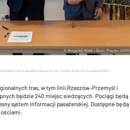
ych elektrycznych zespołów trakcyjnych, fot. Krzysztof Witek / Biuro prasowe UMWP
ionalnych tras, w tym linii Rzeszów–Przemyśl i
nych będzie 240 miejsc siedzących. Pociągi będą
sny system informacji pasażerskiej. Dostępne będą
nościami.