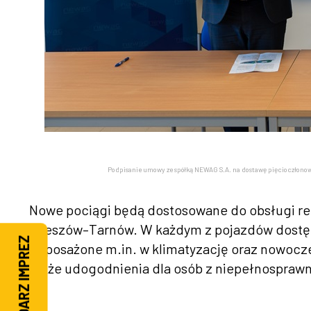
Podpisanie umowy ze spółką NEWAG S.A. na dostawę pięcioczłonow
Nowe pociągi będą dostosowane do obsługi reg
Rzeszów–Tarnów. W każdym z pojazdów dostęp
KALENDARZ IMPREZ
wyposażone m.in. w klimatyzację oraz nowocze
także udogodnienia dla osób z niepełnospraw