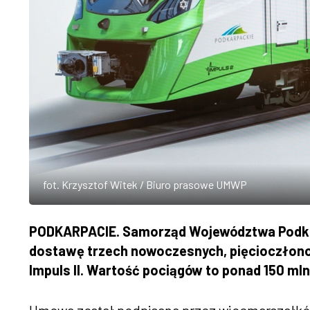
fot. Krzysztof Witek / Biuro prasowe UMWP
PODKARPACIE. Samorząd Województwa Podka
dostawę trzech nowoczesnych, pięcioczłono
Impuls II. Wartość pociągów to ponad 150 mln