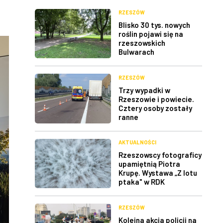
RZESZÓW
Blisko 30 tys. nowych
roślin pojawi się na
rzeszowskich
Bulwarach
RZESZÓW
Trzy wypadki w
Rzeszowie i powiecie.
Cztery osoby zostały
ranne
AKTUALNOŚCI
Rzeszowscy fotograficy
upamiętnią Piotra
Krupę. Wystawa „Z lotu
ptaka" w RDK
RZESZÓW
Kolejna akcja policji na