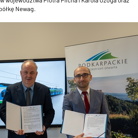
 województwa Piotra Pilcha i Karola Ożoga oraz
spółkę Newag.