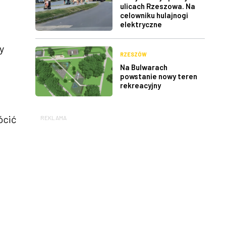
ulicach Rzeszowa. Na
celowniku hulajnogi
elektryczne
y
RZESZÓW
Na Bulwarach
powstanie nowy teren
rekreacyjny
ócić
REKLAMA