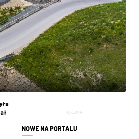
yła
dał
REKLAMA
NOWE NA PORTALU