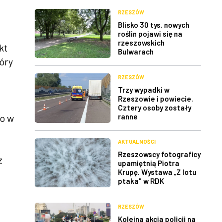
RZESZÓW
Blisko 30 tys. nowych
roślin pojawi się na
rzeszowskich
kt
Bulwarach
óry
RZESZÓW
Trzy wypadki w
Rzeszowie i powiecie.
Cztery osoby zostały
ranne
o w
AKTUALNOŚCI
Rzeszowscy fotograficy
z
upamiętnią Piotra
Krupę. Wystawa „Z lotu
ptaka" w RDK
RZESZÓW
Kolejna akcja policji na