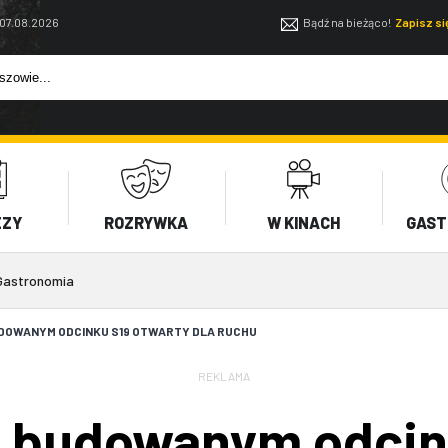
 07.08.2026
Bądź na bieżąco!
Zapisz s
EZY
ROZRYWKA
W KINACH
GAST
Gastronomia
DOWANYM ODCINKU S19 OTWARTY DLA RUCHU
REKLAMA
 budowanym odcink