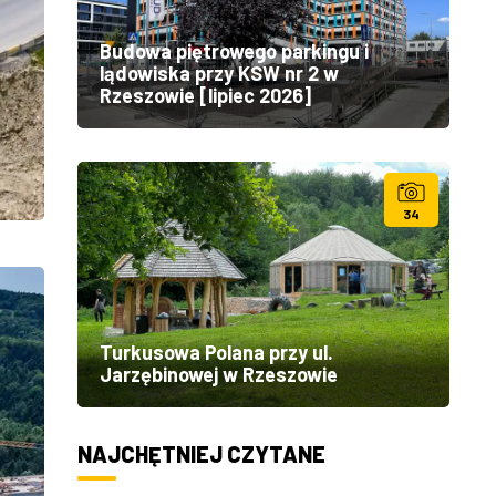
Budowa piętrowego parkingu i
lądowiska przy KSW nr 2 w
Rzeszowie [lipiec 2026]
34
Turkusowa Polana przy ul.
Jarzębinowej w Rzeszowie
NAJCHĘTNIEJ CZYTANE