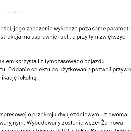
REKLAMA
gości, jego znaczenie wykracza poza same parametr
trukcja ma usprawnić ruch, a przy tym zwiększyć
nkiem korzystali z tymczasowego objazdu
. Oddanie obiektu do użytkowania pozwoli przywr
ikację lokalną.
ekspresowej o przekroju dwujezdniowym – z dwoma
awaryjnym. Wybudowany zostanie węzeł Żarnowa–
z drogą powiatową nr 1931R, a także Miejsce Obsługi