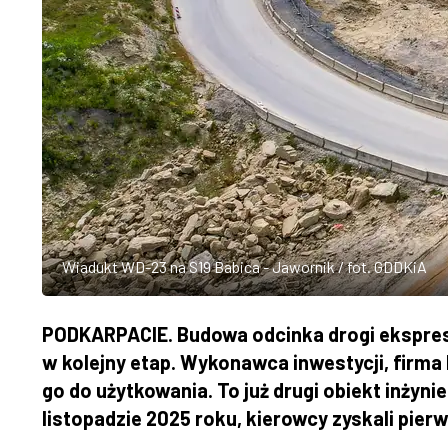
Wiadukt WD-23 na S19 Babica - Jawornik / fot. GDDKiA
PODKARPACIE. Budowa odcinka drogi ekspre
w kolejny etap. Wykonawca inwestycji, firma
go do użytkowania. To już drugi obiekt inżyn
listopadzie 2025 roku, kierowcy zyskali pier