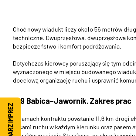
Choć nowy wiadukt liczy około 56 metrów dłu
techniczne. Dwuprzęsłowa, dwuprzęsłowa kons
bezpieczeństwo i komfort podróżowania.
Dotychczas kierowcy poruszający się tym odci
wyznaczonego w miejscu budowanego wiaduktu
docelową organizację ruchu i usprawnić komun
S19 Babica–Jawornik. Zakres prac
KALENDARZ IMPREZ
W ramach kontraktu powstanie 11,6 km drogi 
pasami ruchu w każdym kierunku oraz pasem 
Strzyżów w rejonie Strzyżowa, na skrzyżowaniu 