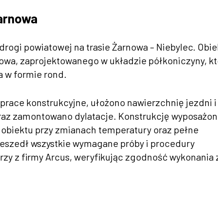
arnowa
ogi powiatowej na trasie Żarnowa – Niebylec. Obie
owa, zaprojektowanego w układzie półkoniczyny, kt
a w formie rond.
race konstrukcyjne, ułożono nawierzchnię jezdni i
az zamontowano dylatacje. Konstrukcję wyposażon
ę obiektu przy zmianach temperatury oraz pełne
eszedł wszystkie wymagane próby i procedury
rzy z firmy Arcus, weryfikując zgodność wykonania 