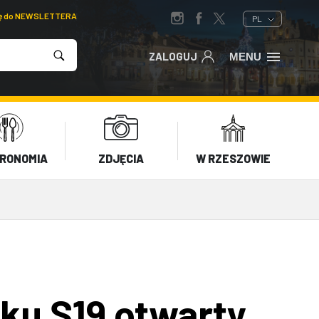
ię do NEWSLETTERA
PL
ZALOGUJ
MENU
RONOMIA
ZDJĘCIA
W RZESZOWIE
u S19 otwarty