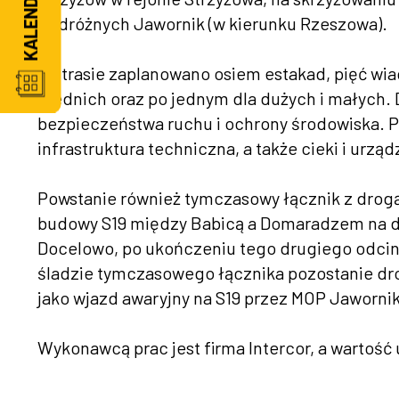
Podróżnych Jawornik (w kierunku Rzeszowa).
Na trasie zaplanowano osiem estakad, pięć wiad
średnich oraz po jednym dla dużych i małych.
bezpieczeństwa ruchu i ochrony środowiska. 
infrastruktura techniczna, a także cieki i urzą
Powstanie również tymczasowy łącznik z drogą
budowy S19 między Babicą a Domaradzem na d
Docelowo, po ukończeniu tego drugiego odcinka
śladzie tymczasowego łącznika pozostanie dr
jako wjazd awaryjny na S19 przez MOP Jawornik
Wykonawcą prac jest firma Intercor, a wartość