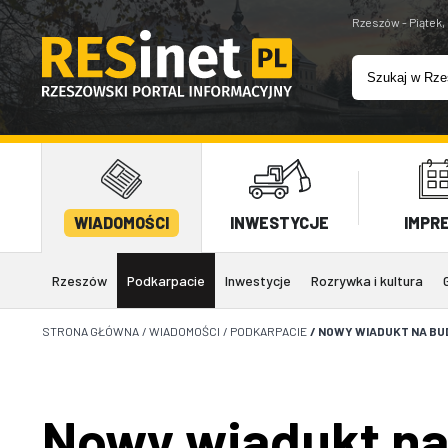
Rzeszów - Piątek,
WIADOMOŚCI
INWESTYCJE
IMPR
Rzeszów
Podkarpacie
Inwestycje
Rozrywka i kultura
STRONA GŁÓWNA
/
WIADOMOŚCI
/
PODKARPACIE
/
NOWY WIADUKT NA BU
Nowy wiadukt na