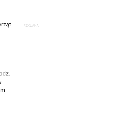
erząt
REKLAMA
,
adz.
w
ym