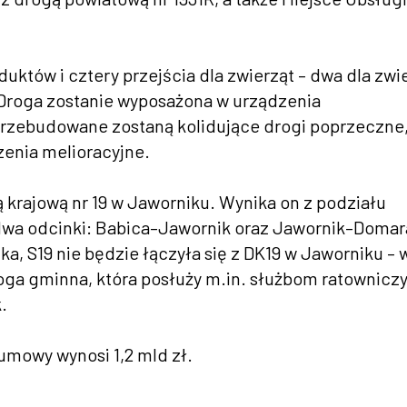
uktów i cztery przejścia dla zwierząt – dwa dla zwi
 Droga zostanie wyposażona w urządzenia
Przebudowane zostaną kolidujące drogi poprzeczne
dzenia melioracyjne.
 krajową nr 19 w Jaworniku. Wynika on z podziału
wa odcinki: Babica–Jawornik oraz Jawornik–Domar
, S19 nie będzie łączyła się z DK19 w Jaworniku – 
oga gminna, która posłuży m.in. służbom ratownicz
.
 umowy wynosi 1,2 mld zł.