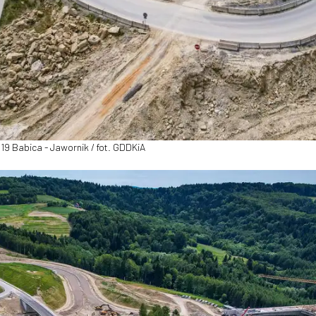
9 Babica - Jawornik / fot. GDDKiA