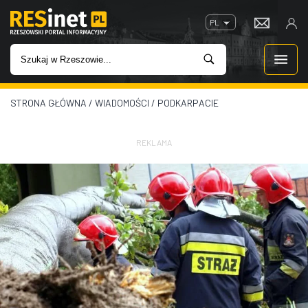
PL
STRONA GŁÓWNA
/
WIADOMOŚCI
/
PODKARPACIE
WIADOMOŚCI
INWESTYCJE
REKLAMA
IMPREZY
ROZRYWKA
W KINACH
GASTRONOMIA