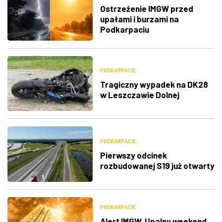
Ostrzeżenie IMGW przed
upałami i burzami na
Podkarpaciu
PODKARPACIE
Tragiczny wypadek na DK28
w Leszczawie Dolnej
PODKARPACIE
Pierwszy odcinek
rozbudowanej S19 już otwarty
PODKARPACIE
Alert IMGW. Upalny weekend