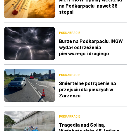
na Podkarpaciu, nawet 36
stopni
PODKARPACIE
Burze na Podkarpaciu. IMGW
wydał ostrzeżenia
pierwszego i drugiego
stopnia
PODKARPACIE
Śmiertelne potrącenie na
przejściu dla pieszych w
Zarzeczu
PODKARPACIE
Tragedia nad Soliną.
Wydobyto ciało 45-latka z