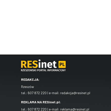
REDAKCJA:
Rzeszów
tel.:
607 872 220
| e-mail:
redakcja@resinet.pl
REKLAMA NA RESinet.pl:
tel.:
607 872 220
| e-mail:
reklama@resinet.pl