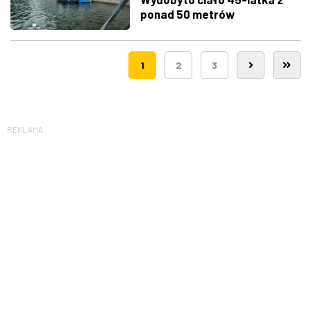
ponad 50 metrów
1
2
3
REKLAMA