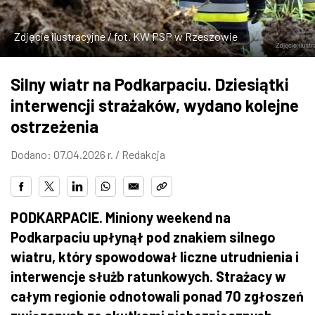
ZDJĘCIA
Zdjęcie ilustracyjne / fot. KW PSP w Rzeszowie
W RZESZOWIE
Silny wiatr na Podkarpaciu. Dziesiątki
interwencji strażaków, wydano kolejne
ostrzeżenia
Dodano: 07.04.2026 r. /
Redakcja
PODKARPACIE. Miniony weekend na
Podkarpaciu upłynął pod znakiem silnego
wiatru, który spowodował liczne utrudnienia i
interwencje służb ratunkowych. Strażacy w
całym regionie odnotowali ponad 70 zgłoszeń