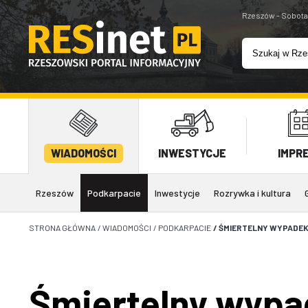
Rzeszów - Sobota
WIADOMOŚCI
INWESTYCJE
IMPR
Rzeszów
Podkarpacie
Inwestycje
Rozrywka i kultura
STRONA GŁÓWNA
/
WIADOMOŚCI
/
PODKARPACIE
/
ŚMIERTELNY WYPADEK
Śmiertelny wypa