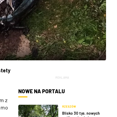
stety
REKLAMA
NOWE NA PORTALU
em z
mimo
RZESZÓW
Blisko 30 tys. nowych