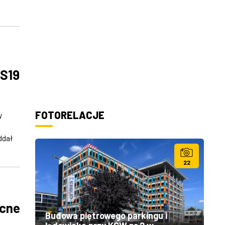
 S19
FOTORELACJE
y
ddał
22
ocne
Budowa piętrowego parkingu i