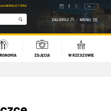
ię do NEWSLETTERA
PL
ZALOGUJ
MENU
RONOMIA
ZDJĘCIA
W RZESZOWIE
yczce