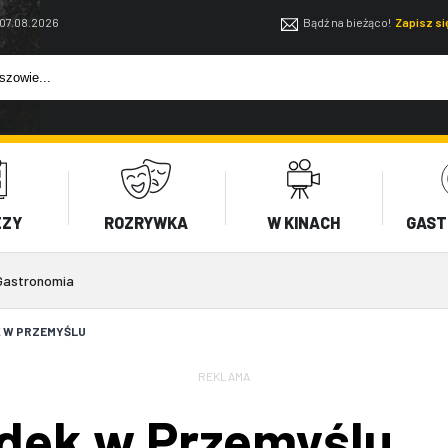
 07.08.2026
Bądź na bieżąco!
Zapisz s
EZY
ROZRYWKA
W KINACH
GAST
Gastronomia
 W PRZEMYŚLU
REKLAMA
dek w Przemyślu