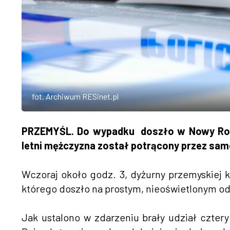
fot. Archiwum RESinet.pl
PRZEMYŚL. Do wypadku doszło w Nowy Rok,
letni mężczyzna został potrącony przez sam
Wczoraj około godz. 3, dyżurny przemyskiej 
którego doszło na prostym, nieoświetlonym odc
Jak ustalono w zdarzeniu brały udział cztery