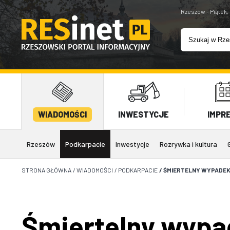
Rzeszów - Piątek,
WIADOMOŚCI
INWESTYCJE
IMPR
Rzeszów
Podkarpacie
Inwestycje
Rozrywka i kultura
STRONA GŁÓWNA
/
WIADOMOŚCI
/
PODKARPACIE
/
ŚMIERTELNY WYPADEK
Śmiertelny wypa