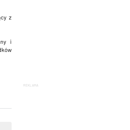
ący z
ny i
adków
REKLAMA