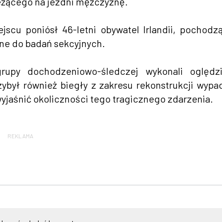
eżącego na jezdni mężczyznę.
scu poniósł 46-letni obywatel Irlandii, pochodz
one do badań sekcyjnych.
grupy dochodzeniowo-śledczej wykonali oględzi
zybył również biegły z zakresu rekonstrukcji wyp
aśnić okoliczności tego tragicznego zdarzenia.
REKLAMA