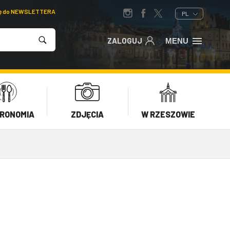
ię do NEWSLETTERA
PL
ZALOGUJ
MENU
RONOMIA
ZDJĘCIA
W RZESZOWIE