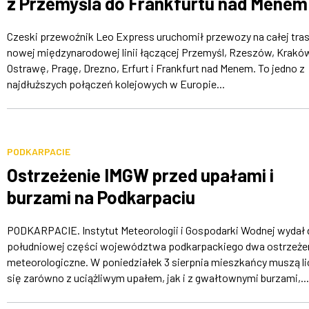
z Przemyśla do Frankfurtu nad Menem
Czeski przewoźnik Leo Express uruchomił przewozy na całej tras
nowej międzynarodowej linii łączącej Przemyśl, Rzeszów, Krakó
Ostrawę, Pragę, Drezno, Erfurt i Frankfurt nad Menem. To jedno z
najdłuższych połączeń kolejowych w Europie...
PODKARPACIE
Ostrzeżenie IMGW przed upałami i
burzami na Podkarpaciu
PODKARPACIE. Instytut Meteorologii i Gospodarki Wodnej wydał 
południowej części województwa podkarpackiego dwa ostrzeże
meteorologiczne. W poniedziałek 3 sierpnia mieszkańcy muszą li
się zarówno z uciążliwym upałem, jak i z gwałtownymi burzami,...