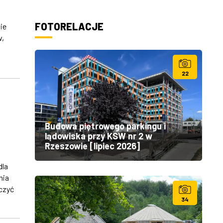
FOTORELACJE
ie
w,
22
Budowa piętrowego parkingu i
lądowiska przy KSW nr 2 w
Rzeszowie [lipiec 2026]
dla
nia
czyć
34