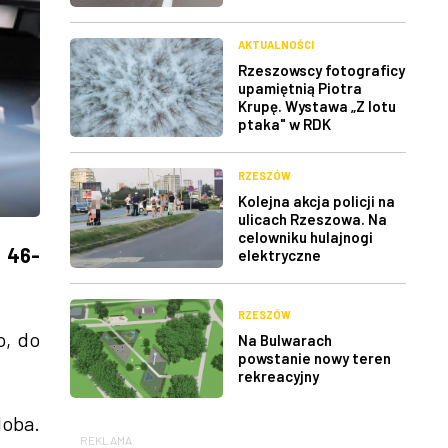
AKTUALNOŚCI
Rzeszowscy fotograficy
upamiętnią Piotra
Krupę. Wystawa „Z lotu
ptaka" w RDK
RZESZÓW
Kolejna akcja policji na
ulicach Rzeszowa. Na
celowniku hulajnogi
 46-
elektryczne
RZESZÓW
o, do
Na Bulwarach
powstanie nowy teren
rekreacyjny
doba.
REKLAMA