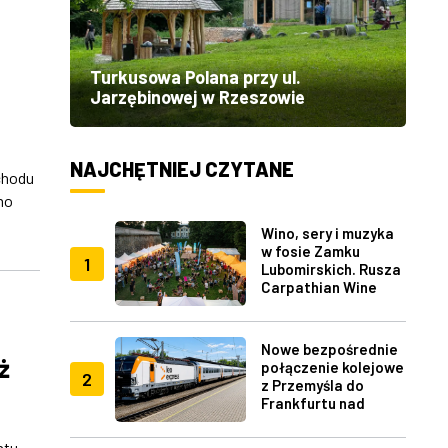
Turkusowa Polana przy ul.
Jarzębinowej w Rzeszowie
NAJCHĘTNIEJ CZYTANE
chodu
mo
Wino, sery i muzyka
w fosie Zamku
1
Lubomirskich. Rusza
Carpathian Wine
Fest w Rzeszowie
Nowe bezpośrednie
ż
połączenie kolejowe
2
z Przemyśla do
Frankfurtu nad
Menem
ntu