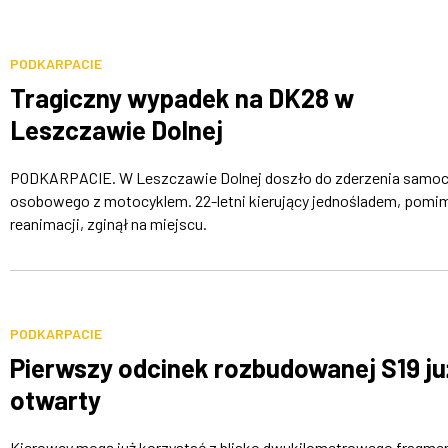
PODKARPACIE
Tragiczny wypadek na DK28 w
Leszczawie Dolnej
PODKARPACIE. W Leszczawie Dolnej doszło do zderzenia samo
osobowego z motocyklem. 22-letni kierujący jednośladem, pomi
reanimacji, zginął na miejscu.
PODKARPACIE
Pierwszy odcinek rozbudowanej S19 ju
otwarty
Kierowcy mogą już korzystać z blisko dwukilometrowego fragme