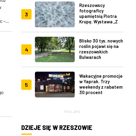
Rzeszowscy
w
fotograficy
3
upamiętnią Piotra
 –...
Krupę. Wystawa „Z
lotu ptaka" w RDK
Blisko 30 tys. nowych
roślin pojawi się na
4
rzeszowskich
Bulwarach
Wakacyjne promocje
w Yaprak. Trzy
5
weekendy z rabatem
go
30 procent
REKLAMA
DZIEJE SIĘ W RZESZOWIE