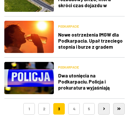
skróci czas dojazdu w
Bieszczady
PODKARPACIE
Nowe ostrzeżenia IMGW dla
Podkarpacia. Upał trzeciego
stopnia i burze z gradem
PODKARPACIE
Dwa utonięcia na
Podkarpaciu. Policja i
prokuratura wyjaśniają
okoliczności
1
2
3
4
5