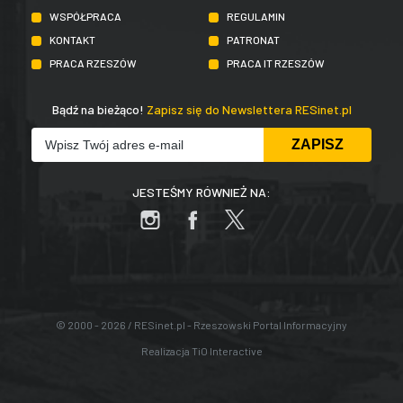
WSPÓŁPRACA
REGULAMIN
KONTAKT
PATRONAT
PRACA RZESZÓW
PRACA IT RZESZÓW
Bądź na bieżąco!
Zapisz się do Newslettera RESinet.pl
JESTEŚMY RÓWNIEŻ NA:
© 2000 - 2026 / RESinet.pl - Rzeszowski Portal Informacyjny
Realizacja
TiO Interactive