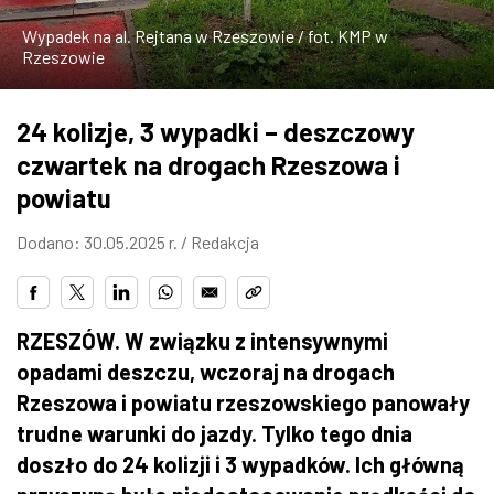
ZDJĘCIA
Wypadek na al. Rejtana w Rzeszowie / fot. KMP w
Rzeszowie
W RZESZOWIE
24 kolizje, 3 wypadki – deszczowy
czwartek na drogach Rzeszowa i
powiatu
Dodano: 30.05.2025 r. /
Redakcja
RZESZÓW. W związku z intensywnymi
opadami deszczu, wczoraj na drogach
Rzeszowa i powiatu rzeszowskiego panowały
trudne warunki do jazdy. Tylko tego dnia
doszło do 24 kolizji i 3 wypadków. Ich główną