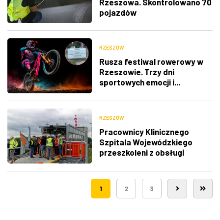
Rzeszowa. Skontrolowano 70
pojazdów
RZESZÓW
Rusza festiwal rowerowy w
Rzeszowie. Trzy dni
sportowych emocji i...
utrudnienia w ruchu
RZESZÓW
Pracownicy Klinicznego
Szpitala Wojewódzkiego
przeszkoleni z obsługi
nowego lądowiska dla
śmigłowców LPR
1
2
3