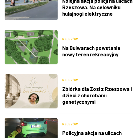
Kolejna akcja policji na ulicach
Rzeszowa. Na celowniku
hulajnogi elektryczne
RZESZÓW
Na Bulwarach powstanie
nowy teren rekreacyjny
RZESZÓW
Zbiórka dla Zosi z Rzeszowa i
dzieci z chorobami
genetycznymi
RZESZÓW
Policyjna akcja na ulicach