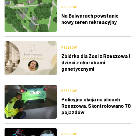
RZESZÓW
Na Bulwarach powstanie
nowy teren rekreacyjny
RZESZÓW
Zbiórka dla Zosi z Rzeszowa i
dzieci z chorobami
genetycznymi
RZESZÓW
Policyjna akcja na ulicach
Rzeszowa. Skontrolowano 70
pojazdów
RZESZÓW