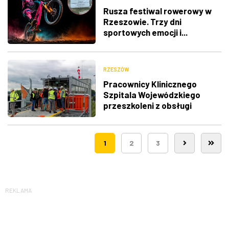
Rusza festiwal rowerowy w
Rzeszowie. Trzy dni
sportowych emocji i...
utrudnienia w ruchu
RZESZÓW
Pracownicy Klinicznego
Szpitala Wojewódzkiego
przeszkoleni z obsługi
nowego lądowiska dla
śmigłowców LPR
1
2
3
REKLAMA