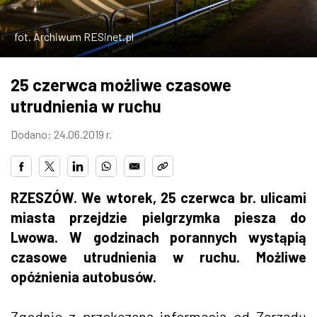
ZDJĘCIA
fot. Archiwum RESinet.pl
W RZESZOWIE
25 czerwca możliwe czasowe
utrudnienia w ruchu
Dodano: 24.06.2019 r.
RZESZÓW. We wtorek, 25 czerwca br. ulicami
miasta przejdzie pielgrzymka piesza do
Lwowa. W godzinach porannych wystąpią
czasowe utrudnienia w ruchu. Możliwe
opóźnienia autobusów.
Zgodnie z przekazaną informacją od Zarządu