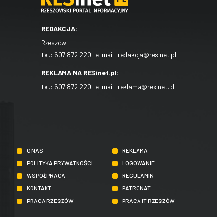
REDAKCJA:
Rzeszów
tel.:
607 872 220
| e-mail:
redakcja@resinet.pl
REKLAMA NA RESinet.pl:
tel.:
607 872 220
| e-mail:
reklama@resinet.pl
O NAS
REKLAMA
POLITYKA PRYWATNOŚCI
LOGOWANIE
WSPÓŁPRACA
REGULAMIN
KONTAKT
PATRONAT
PRACA RZESZÓW
PRACA IT RZESZÓW