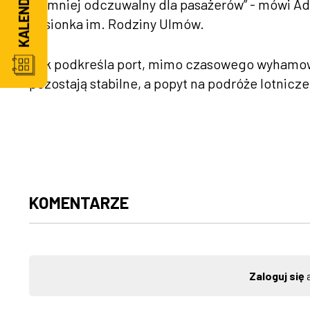
najmniej odczuwalny dla pasażerów” - mówi A
Jasionka im. Rodziny Ulmów.
Jak podkreśla port, mimo czasowego wyhamow
pozostają stabilne, a popyt na podróże lotnicze
KOMENTARZE
Zaloguj się
a