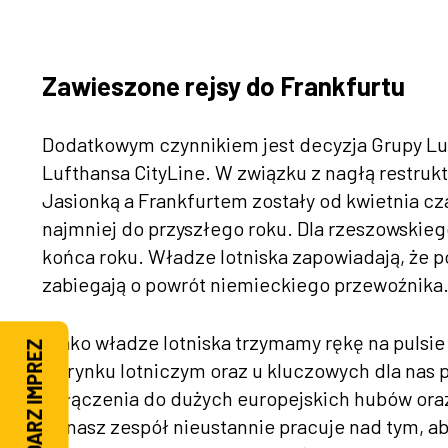
Zawieszone rejsy do Frankfurtu
Dodatkowym czynnikiem jest decyzja Grupy Luf
Lufthansa CityLine. W związku z nagłą restruk
Jasionką a Frankfurtem zostały od kwietnia 
najmniej do przyszłego roku. Dla rzeszowskieg
końca roku. Władze lotniska zapowiadają, że p
zabiegają o powrót niemieckiego przewoźnika
„Jako władze lotniska trzymamy rękę na pulsi
KALENDARZ IMPREZ
na rynku lotniczym oraz u kluczowych dla nas 
połączenia do dużych europejskich hubów oraz
że nasz zespół nieustannie pracuje nad tym, a