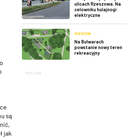
ulicach Rzeszowa. Na
celowniku hulajnogi
elektryczne
RZESZÓW
Na Bulwarach
powstanie nowy teren
rekreacyjny
o
o
REKLAMA
ące
nu są
nić,
ł jak