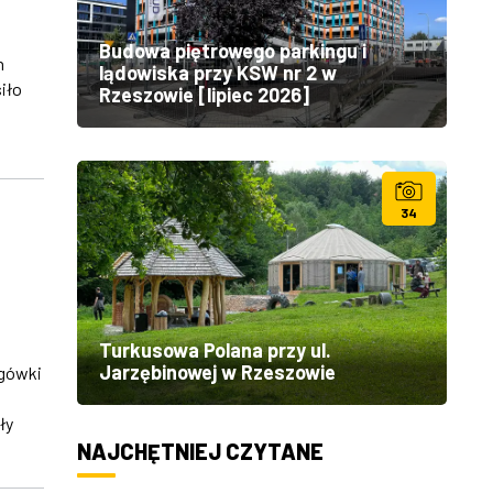
Budowa piętrowego parkingu i
h
lądowiska przy KSW nr 2 w
iło
Rzeszowie [lipiec 2026]
34
Turkusowa Polana przy ul.
Jarzębinowej w Rzeszowie
ogówki
ły
NAJCHĘTNIEJ CZYTANE