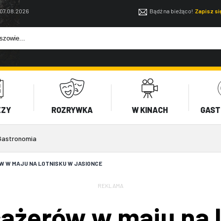
 07.08.2026
Bądź na bieżąco!
Zapisz s
EZY
ROZRYWKA
W KINACH
GAST
Gastronomia
ÓW W MAJU NA LOTNISKU W JASIONCE
REKLAMA
asażerów w maju na 