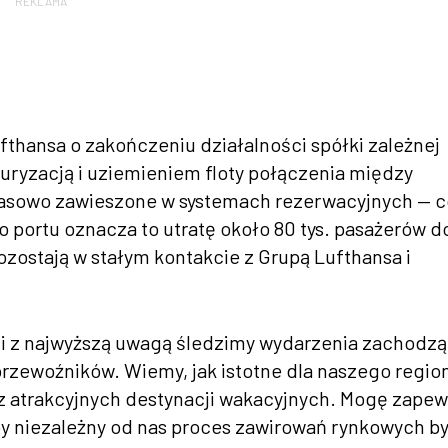
REKLAMA
thansa o zakończeniu działalności spółki zależnej
turyzacją i uziemieniem floty połączenia między
czasowo zawieszone w systemach rezerwacyjnych — c
o portu oznacza to utratę około 80 tys. pasażerów d
ozostają w stałym kontakcie z Grupą Lufthansa i
.
e i z najwyższą uwagą śledzimy wydarzenia zachodz
przewoźników. Wiemy, jak istotne dla naszego regio
 atrakcyjnych destynacji wakacyjnych. Mogę zapew
by niezależny od nas proces zawirowań rynkowych by