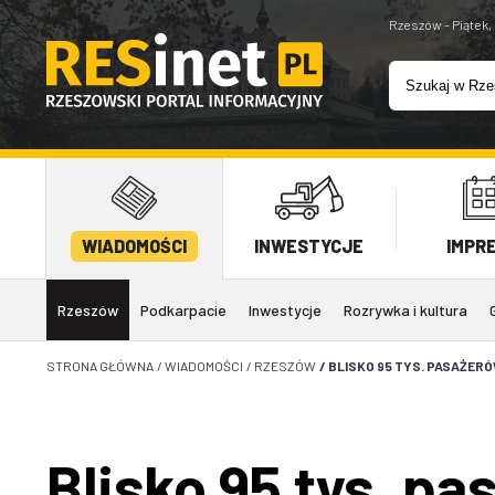
Rzeszów - Piątek,
WIADOMOŚCI
INWESTYCJE
IMPR
Rzeszów
Podkarpacie
Inwestycje
Rozrywka i kultura
STRONA GŁÓWNA
/
WIADOMOŚCI
/
RZESZÓW
/
BLISKO 95 TYS. PASAŻER
Blisko 95 tys. p