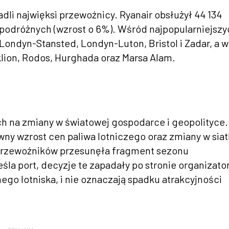
li najwięksi przewoźnicy. Ryanair obsłużył 44 134
 podróżnych (wzrost o 6%). Wśród najpopularniejsz
Londyn-Stansted, Londyn-Luton, Bristol i Zadar, a w
lion, Rodos, Hurghada oraz Marsa Alam.
ych na zmiany w światowej gospodarce i geopolityce.
wny wzrost cen paliwa lotniczego oraz zmiany w sia
 przewoźników przesunęła fragment sezonu
śla port, decyzje te zapadały po stronie organizat
amego lotniska, i nie oznaczają spadku atrakcyjności