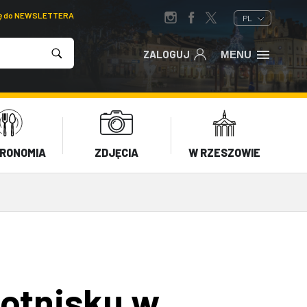
ię do NEWSLETTERA
PL
ZALOGUJ
MENU
RONOMIA
ZDJĘCIA
W RZESZOWIE
lotnisku w