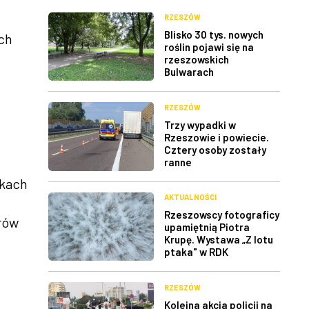
RZESZÓW
Blisko 30 tys. nowych
ych
roślin pojawi się na
rzeszowskich
Bulwarach
RZESZÓW
Trzy wypadki w
Rzeszowie i powiecie.
Cztery osoby zostały
ranne
tkach
AKTUALNOŚCI
Rzeszowscy fotograficy
orów
upamiętnią Piotra
Krupę. Wystawa „Z lotu
ptaka" w RDK
RZESZÓW
Kolejna akcja policji na