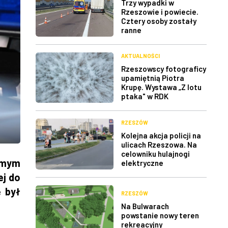
Trzy wypadki w
Rzeszowie i powiecie.
Cztery osoby zostały
ranne
AKTUALNOŚCI
Rzeszowscy fotograficy
upamiętnią Piotra
Krupę. Wystawa „Z lotu
ptaka" w RDK
RZESZÓW
Kolejna akcja policji na
ulicach Rzeszowa. Na
celowniku hulajnogi
amym
elektryczne
ej do
e był
RZESZÓW
Na Bulwarach
powstanie nowy teren
rekreacyjny