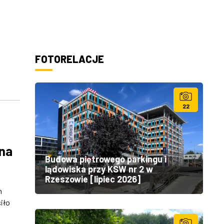
FOTORELACJE
22
 na
Budowa piętrowego parkingu i
lądowiska przy KSW nr 2 w
Rzeszowie [lipiec 2026]
h
iło