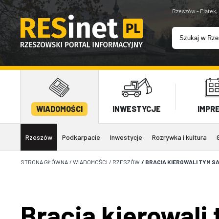
Rzeszów - Piątek,
WIADOMOŚCI
INWESTYCJE
IMPR
Rzeszów
Podkarpacie
Inwestycje
Rozrywka i kultura
STRONA GŁÓWNA
/
WIADOMOŚCI
/
RZESZÓW
/
BRACIA KIEROWALI TYM S
Bracia kierowal