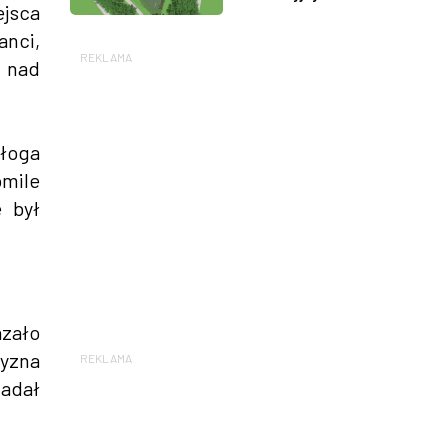
jsca
anci,
REKLAMA
e nad
łoga
omile
e był
azało
zyzna
REKLAMA
iadał