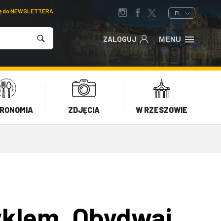
ię do NEWSLETTERA
PL
ZALOGUJ
MENU
RONOMIA
ZDJĘCIA
W RZESZOWIE
yklem. Obydwaj