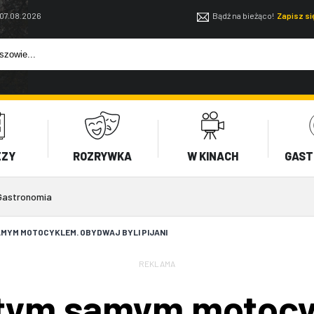
 07.08.2026
Bądź na bieżąco!
Zapisz s
EZY
ROZRYWKA
W KINACH
GAST
Gastronomia
AMYM MOTOCYKLEM. OBYDWAJ BYLI PIJANI
REKLAMA
i tym samym motoc