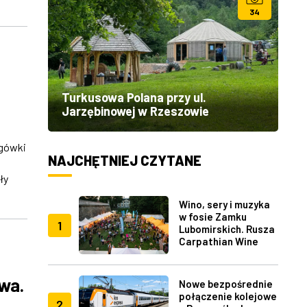
34
Turkusowa Polana przy ul.
Jarzębinowej w Rzeszowie
ogówki
NAJCHĘTNIEJ CZYTANE
ły
Wino, sery i muzyka
w fosie Zamku
1
Lubomirskich. Rusza
Carpathian Wine
Fest w Rzeszowie
owa.
Nowe bezpośrednie
połączenie kolejowe
2