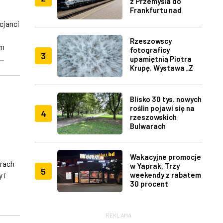
z Przemyśla do
Frankfurtu nad
Menem
cjanci
Rzeszowscy
em
fotograficy
3
..
upamiętnią Piotra
Krupę. Wystawa „Z
lotu ptaka" w RDK
Blisko 30 tys. nowych
roślin pojawi się na
4
rzeszowskich
Bulwarach
Wakacyjne promocje
rach
w Yaprak. Trzy
5
 i
weekendy z rabatem
30 procent
j
REKLAMA