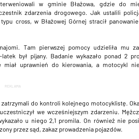
interweniowali w gminie Błażowa, gdzie do mie
zestnik zdarzenia drogowego. Jak ustalili policj
ypu cross, w Błażowej Górnej stracił panowani
ajomi. Tam pierwszej pomocy udzieliła mu za
-latek był pijany. Badanie wykazało ponad 2 pr
e miał uprawnień do kierowania, a motocykl ni
REKLAMA
, zatrzymali do kontroli kolejnego motocyklistę. Ok
ry uczestniczył we wcześniejszym zdarzeniu. Mężc
kazało u niego 2,1 promila. On również nie pos
czony przez sąd, zakaz prowadzenia pojazdów.