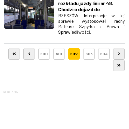
rozkładu jazdy linii nr 48.
Chodzi o dojazd do
cmentarza Wilkowyja
RZESZÓW. Interpelacje w tej
sprawie wystosował radny
Mateusz Szpyrka z Prawa i
Sprawiedliwości.
600
601
602
603
604
REKLAMA