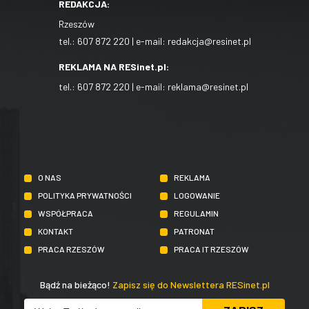
REDAKCJA:
Rzeszów
tel.:
607 872 220
| e-mail:
redakcja@resinet.pl
REKLAMA NA RESinet.pl:
tel.:
607 872 220
| e-mail:
reklama@resinet.pl
O NAS
REKLAMA
POLITYKA PRYWATNOŚCI
LOGOWANIE
WSPÓŁPRACA
REGULAMIN
KONTAKT
PATRONAT
PRACA RZESZÓW
PRACA IT RZESZÓW
Bądź na bieżąco!
Zapisz się do Newslettera RESinet.pl