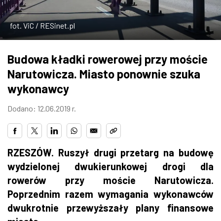
ZDJĘCIA
fot. ViC / RESinet.pl
W RZESZOWIE
Budowa kładki rowerowej przy moście
Narutowicza. Miasto ponownie szuka
wykonawcy
Dodano: 12.06.2019 r.
RZESZÓW. Ruszył drugi przetarg na budowę
wydzielonej dwukierunkowej drogi dla
rowerów przy moście Narutowicza.
Poprzednim razem wymagania wykonawców
dwukrotnie przewyższały plany finansowe