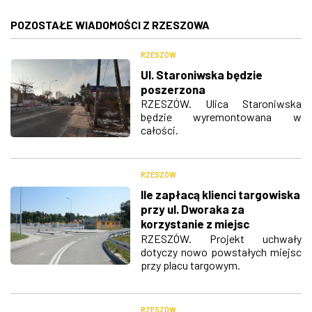
POZOSTAŁE WIADOMOŚCI Z RZESZOWA
RZESZÓW
Ul. Staroniwska będzie
poszerzona
RZESZÓW. Ulica Staroniwska
będzie wyremontowana w
całości.
RZESZÓW
Ile zapłacą klienci targowiska
przy ul. Dworaka za
korzystanie z miejsc
parkingowych?
RZESZÓW. Projekt uchwały
dotyczy nowo powstałych miejsc
przy placu targowym.
RZESZÓW