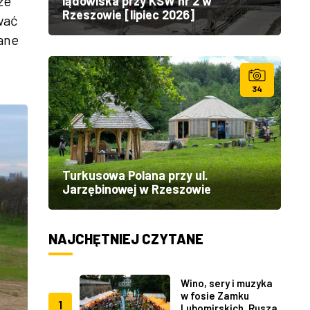
że
lądowiska przy KSW nr 2 w
Rzeszowie [lipiec 2026]
wać
ane
34
Turkusowa Polana przy ul.
Jarzębinowej w Rzeszowie
NAJCHĘTNIEJ CZYTANE
Wino, sery i muzyka
w fosie Zamku
1
Lubomirskich. Rusza