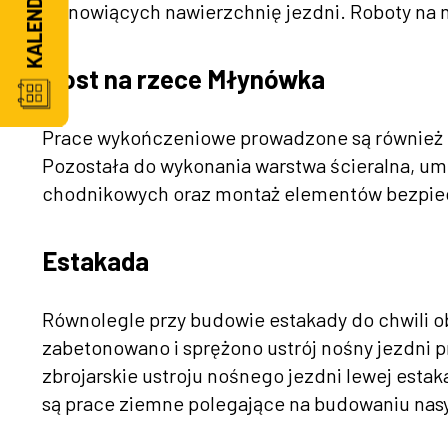
stanowiących nawierzchnię jezdni. Roboty na 
Most na rzece Młynówka
Prace wykończeniowe prowadzone są również 
Pozostała do wykonania warstwa ścieralna, um
chodnikowych oraz montaż elementów bezpiec
Estakada
Równolegle przy budowie estakady do chwili o
zabetonowano i sprężono ustrój nośny jezdni 
zbrojarskie ustroju nośnego jezdni lewej est
są prace ziemne polegające na budowaniu na