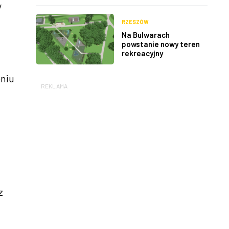
y
RZESZÓW
Na Bulwarach
powstanie nowy teren
rekreacyjny
eniu
REKLAMA
z