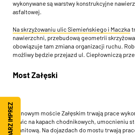
wykonywane są warstwy konstrukcyjne nawierz
asfaltowej.
Na skrzyżowaniu ulic Siemieńskiego i Maczka
t
nawierzchni, przebudową geometrii skrzyżowania
obowiązuje tam zmiana organizacji ruchu. Rob
możliwy będzie przejazd ul. Ciepłowniczą prze
Most Załęski
KALENDARZ IMPREZ
Na nowym moście Załęskim trwają prace wykoń
żywic na kapach chodnikowych, umocnieniu st
granitową. Na dojazdach do mostu trwają pra