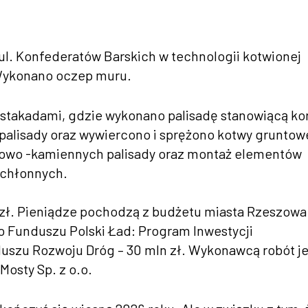
l. Konfederatów Barskich w technologii kotwionej
. Wykonano oczep muru.
stakadami, gdzie wykonano palisadę stanowiącą ko
lisady oraz wywiercono i sprężono kotwy gruntow
tkowo -kamiennych palisady oraz montaż elementów
ochłonnych.
zł. Pieniądze pochodzą z budżetu miasta Rzeszowa
 Funduszu Polski Ład: Program Inwestycji
duszu Rozwoju Dróg – 30 mln zł. Wykonawcą robót je
Mosty Sp. z o.o.