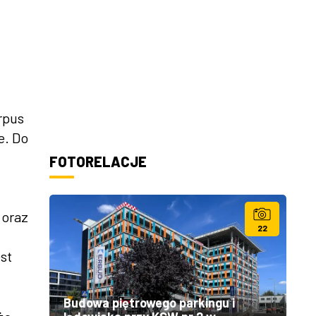
rpus
e. Do
FOTORELACJE
 oraz
22
st
Budowa piętrowego parkingu i