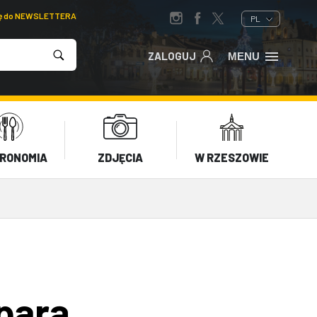
ię do NEWSLETTERA
PL
ZALOGUJ
MENU
RONOMIA
ZDJĘCIA
W RZESZOWIE
parą