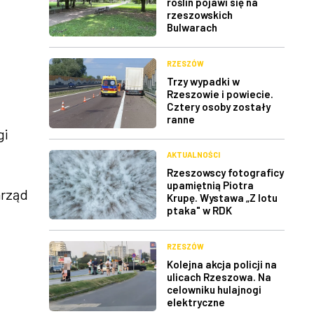
roślin pojawi się na
rzeszowskich
Bulwarach
RZESZÓW
Trzy wypadki w
Rzeszowie i powiecie.
Cztery osoby zostały
ranne
gi
AKTUALNOŚCI
Rzeszowscy fotograficy
upamiętnią Piotra
arząd
Krupę. Wystawa „Z lotu
ptaka" w RDK
RZESZÓW
Kolejna akcja policji na
ulicach Rzeszowa. Na
celowniku hulajnogi
elektryczne