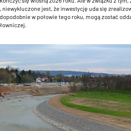
ńczyć się wiosną 2026 roku. Ale w związku z tym, 
 niewykluczone jest, że inwestycję uda się zrealizo
awdopodobnie w połowie tego roku, mogą zostać odd
płowniczej.