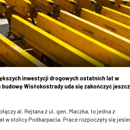
iększych inwestycji drogowych ostatnich lat w
że budowę Wisłokostrady uda się zakończyć jeszc
łączy al. Rejtana z ul. gen. Maczka, to jedna z
t w stolicy Podkarpacia. Prace rozpoczęły się jesie