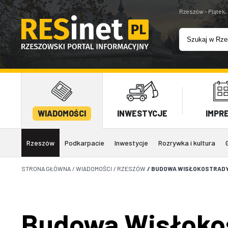
Rzeszów - Piątek,
WIADOMOŚCI
INWESTYCJE
IMPR
Rzeszów
Podkarpacie
Inwestycje
Rozrywka i kultura
STRONA GŁÓWNA
/
WIADOMOŚCI
/
RZESZÓW
/
BUDOWA WISŁOKOSTRADY 
Budowa Wisłokos