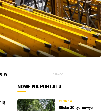
ze w
REKLAMA
NOWE NA PORTALU
nią
RZESZÓW
Blisko 30 tys. nowych