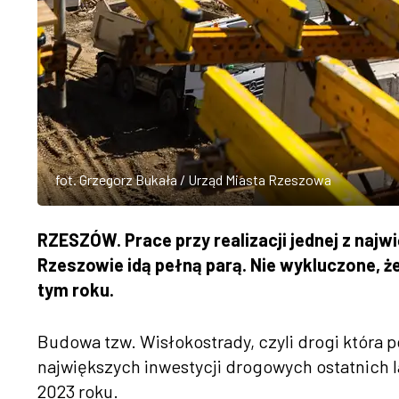
fot. Grzegorz Bukała / Urząd Miasta Rzeszowa
RZESZÓW. Prace przy realizacji jednej z najw
Rzeszowie idą pełną parą. Nie wykluczone, 
tym roku.
Budowa tzw. Wisłokostrady, czyli drogi która po
największych inwestycji drogowych ostatnich la
2023 roku.