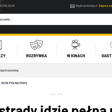
 07.08.2026
Bądź na bieżąco!
Zapisz s
EZY
ROZRYWKA
W KINACH
GAST
Gastronomia
IDZIE PEŁNĄ PARĄ
REKLAMA
trady idzie pełną 