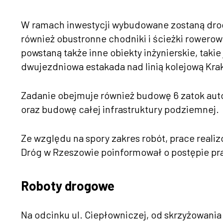
W ramach inwestycji wybudowane zostaną drog
również obustronne chodniki i ścieżki rowero
powstaną także inne obiekty inżynierskie, takie
dwujezdniowa estakada nad linią kolejową Kr
Zadanie obejmuje również budowę 6 zatok autob
oraz budowę całej infrastruktury podziemnej.
Ze względu na spory zakres robót, prace reali
Dróg w Rzeszowie poinformował o postępie pr
Roboty drogowe
Na odcinku ul. Ciepłowniczej, od skrzyżowan