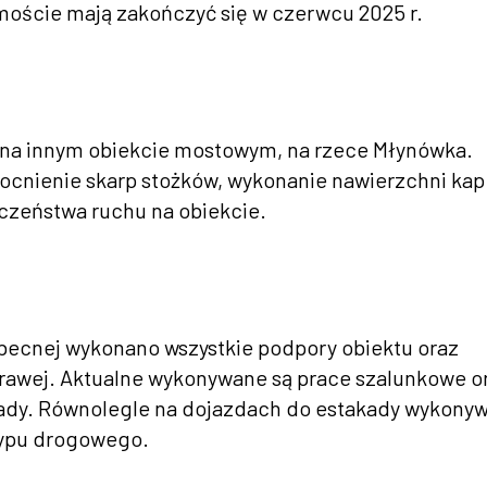
moście mają zakończyć się w czerwcu 2025 r.
na innym obiekcie mostowym, na rzece Młynówka.
ocnienie skarp stożków, wykonanie nawierzchni kap
zeństwa ruchu na obiekcie.
becnej wykonano wszystkie podpory obiektu oraz
prawej. Aktualne wykonywane są prace szalunkowe o
akady. Równolegle na dojazdach do estakady wykony
sypu drogowego.