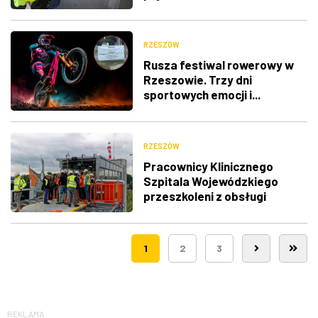
RZESZÓW
Rusza festiwal rowerowy w
Rzeszowie. Trzy dni
sportowych emocji i...
utrudnienia w ruchu
RZESZÓW
Pracownicy Klinicznego
Szpitala Wojewódzkiego
przeszkoleni z obsługi
nowego lądowiska dla
śmigłowców LPR
1
2
3
REKLAMA