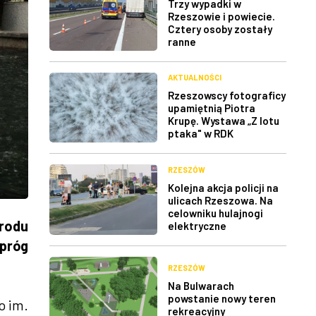
Trzy wypadki w
Rzeszowie i powiecie.
Cztery osoby zostały
ranne
AKTUALNOŚCI
Rzeszowscy fotograficy
upamiętnią Piotra
Krupę. Wystawa „Z lotu
ptaka" w RDK
RZESZÓW
Kolejna akcja policji na
ulicach Rzeszowa. Na
celowniku hulajnogi
rodu
elektryczne
 próg
RZESZÓW
Na Bulwarach
powstanie nowy teren
o im.
rekreacyjny