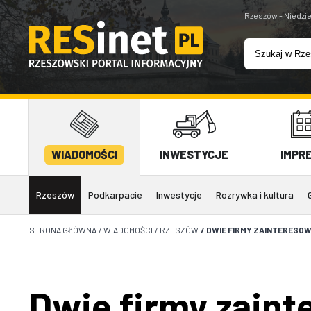
Rzeszów - Niedzie
WIADOMOŚCI
INWESTYCJE
IMPR
Rzeszów
Podkarpacie
Inwestycje
Rozrywka i kultura
STRONA GŁÓWNA
/
WIADOMOŚCI
/
RZESZÓW
/
DWIE FIRMY ZAINTERESOW
Dwie firmy zaint