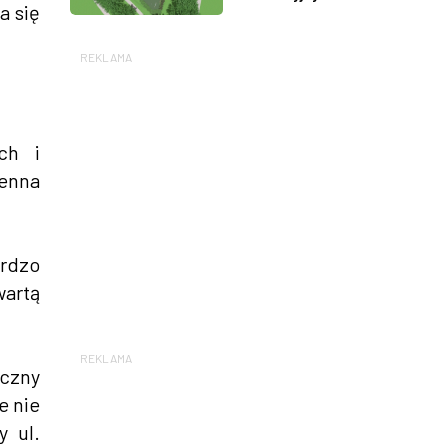
a się
REKLAMA
ch i
ienna
ardzo
wartą
REKLAMA
iczny
e nie
y ul.