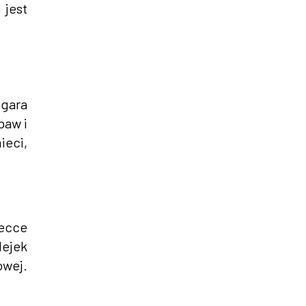
jest
gara
baw i
ieci,
iecce
ejek
owej.