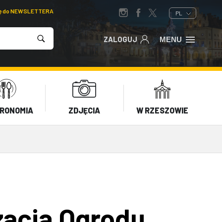
ię do NEWSLETTERA
PL
ZALOGUJ
MENU
RONOMIA
ZDJĘCIA
W RZESZOWIE
zacją Ogrodu