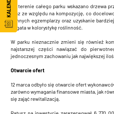
Na terenie całego parku wskazano drzewa pr
oraz ze względu na kompozycję, co docelowo
cennych egzemplarzy oraz uzyskanie bardzie
bogata w kolorystykę roślinność.
W parku nieznacznie zmieni się również kom
najstarszej części nawiązać do pierwotn
jednoczesnym zachowaniu jak największej iloś
Otwarcie ofert
12 marca odbyło się otwarcie ofert wykonawc
zarówno wymagania finansowe miasta, jak równ
się zająć rewitalizacją.
Ratusz na inwestycje zarezerwował 6 770 00