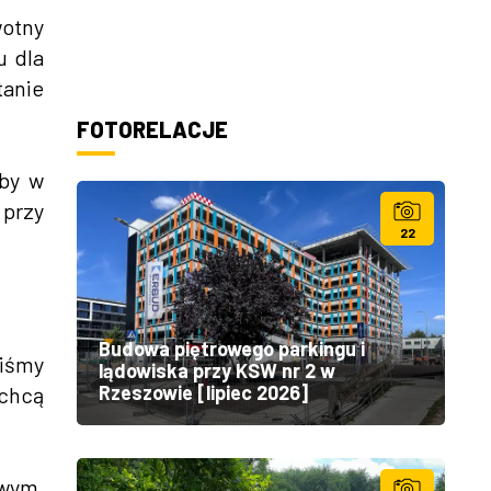
wotny
u dla
tanie
FOTORELACJE
aby w
przy
22
Budowa piętrowego parkingu i
liśmy
lądowiska przy KSW nr 2 w
Rzeszowie [lipiec 2026]
 chcą
owym,