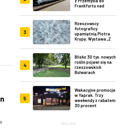
z Przemyśla do
Frankfurtu nad
Menem
Rzeszowscy
fotograficy
3
upamiętnią Piotra
Krupę. Wystawa „Z
lotu ptaka" w RDK
Blisko 30 tys. nowych
roślin pojawi się na
4
rzeszowskich
Bulwarach
Wakacyjne promocje
w Yaprak. Trzy
ln
5
weekendy z rabatem
30 procent
no
REKLAMA