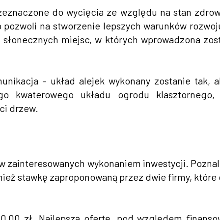
zeznaczone do wycięcia ze względu na stan zdro
 pozwoli na stworzenie lepszych warunków rozwoj
j słonecznych miejsc, w których wprowadzona zos
unikacja – układ alejek wykonany zostanie tak, 
ego kwaterowego układu ogrodu klasztornego, 
ci drzew.
ów zainteresowanych wykonaniem inwestycji. Pozna
ież stawkę zaproponowaną przez dwie firmy, które
0,00 zł. Najlepszą ofertę, pod względem finans