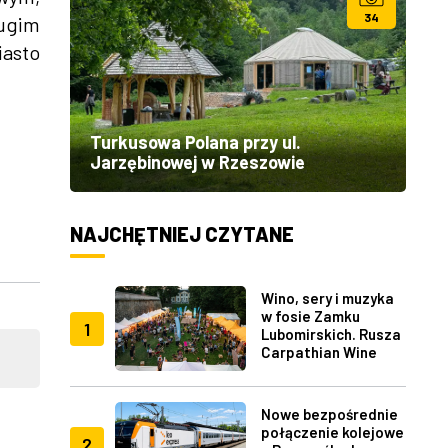
34
rugim
iasto
Turkusowa Polana przy ul.
Jarzębinowej w Rzeszowie
NAJCHĘTNIEJ CZYTANE
Wino, sery i muzyka
w fosie Zamku
1
Lubomirskich. Rusza
Carpathian Wine
Fest w Rzeszowie
Nowe bezpośrednie
połączenie kolejowe
2