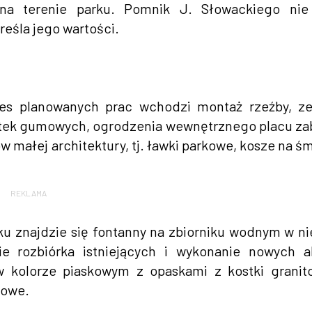
 na terenie parku. Pomnik J. Słowackiego nie 
eśla jego wartości.
es planowanych prac wchodzi montaż rzeźby, ze
ytek gumowych, ogrodzenia wewnętrznego placu za
ałej architektury, tj. ławki parkowe, kosze na śm
REKLAMA
u znajdzie się fontanny na zbiorniku wodnym w n
 rozbiórka istniejących i wykonanie nowych al
w kolorze piaskowym z opaskami z kostki granit
kowe.