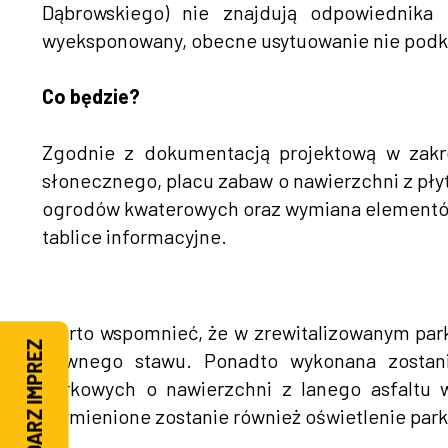
Dąbrowskiego) nie znajdują odpowiednika
wyeksponowany, obecne usytuowanie nie podkr
Co będzie?
Zgodnie z dokumentacją projektową w zakr
słonecznego, placu zabaw o nawierzchni z pł
ogrodów kwaterowych oraz wymiana elementów m
tablice informacyjne.
Warto wspomnieć, że w zrewitalizowanym park
KALENDARZ IMPREZ
dawnego stawu. Ponadto wykonana zostanie
parkowych o nawierzchni z lanego asfaltu 
Wymienione zostanie również oświetlenie par