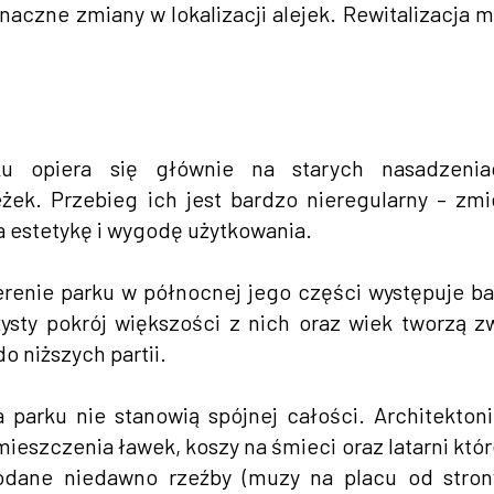
naczne zmiany w lokalizacji alejek. Rewitalizacja m
u opiera się głównie na starych nasadzenia
żek. Przebieg ich jest bardzo nieregularny – zm
na estetykę i wygodę użytkowania.
erenie parku w północnej jego części występuje b
sty pokrój większości z nich oraz wiek tworzą z
o niższych partii.
 parku nie stanowią spójnej całości. Architekton
eszczenia ławek, koszy na śmieci oraz latarni któr
Dodane niedawno rzeźby (muzy na placu od stron