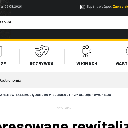
la, 09.08.2026
Bądź na bieżąco!
Zapisz s
EZY
ROZRYWKA
W KINACH
GAST
Gastronomia
ANE REWITALIZACJĄ OGRODU MIEJSKIEGO PRZY UL. DĄBROWSKIEGO
REKLAMA
eresowane rewitali