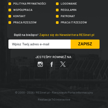
POLITYKA PRYWATNOŚCI
LOGOWANIE
WSPÓŁPRACA
REGULAMIN
KONTAKT
PATRONAT
PRACA RZESZÓW
PRACA IT RZESZÓW
Bądź na bieżąco!
Zapisz się do Newslettera RESinet.pl
JESTEŚMY RÓWNIEŻ NA:
© 2000 - 2026 / RESinet.pl - Rzeszowski Portal Informacyjny
Realizacja
TiO Interactive