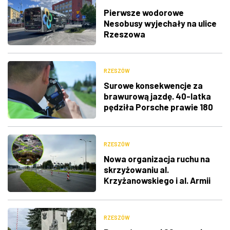
Pierwsze wodorowe
Nesobusy wyjechały na ulice
Rzeszowa
RZESZÓW
Surowe konsekwencje za
brawurową jazdę. 40-latka
pędziła Porsche prawie 180
km/h
RZESZÓW
Nowa organizacja ruchu na
skrzyżowaniu al.
Krzyżanowskiego i al. Armii
Krajowej
RZESZÓW