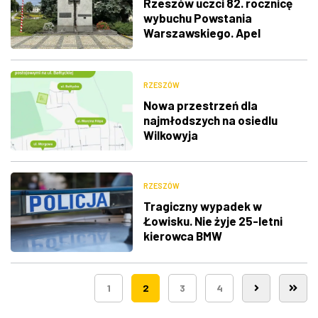
Rzeszów uczci 82. rocznicę
wybuchu Powstania
Warszawskiego. Apel
Pamięci, salwa honorowa i
wspólne śpiewanie
RZESZÓW
Nowa przestrzeń dla
najmłodszych na osiedlu
Wilkowyja
RZESZÓW
Tragiczny wypadek w
Łowisku. Nie żyje 25-letni
kierowca BMW
1
2
3
4