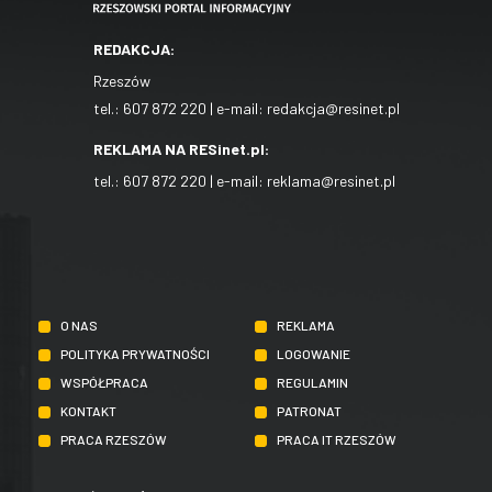
REDAKCJA:
Rzeszów
tel.:
607 872 220
| e-mail:
redakcja@resinet.pl
REKLAMA NA RESinet.pl:
tel.:
607 872 220
| e-mail:
reklama@resinet.pl
O NAS
REKLAMA
POLITYKA PRYWATNOŚCI
LOGOWANIE
WSPÓŁPRACA
REGULAMIN
KONTAKT
PATRONAT
PRACA RZESZÓW
PRACA IT RZESZÓW