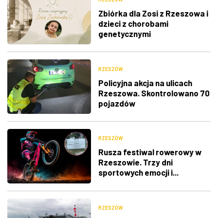
Zbiórka dla Zosi z Rzeszowa i
dzieci z chorobami
genetycznymi
RZESZÓW
Policyjna akcja na ulicach
Rzeszowa. Skontrolowano 70
pojazdów
RZESZÓW
Rusza festiwal rowerowy w
Rzeszowie. Trzy dni
sportowych emocji i...
utrudnienia w ruchu
RZESZÓW