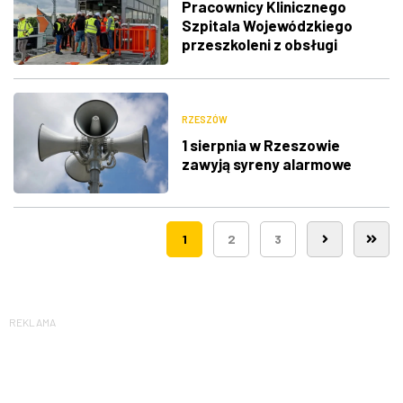
Pracownicy Klinicznego
Szpitala Wojewódzkiego
przeszkoleni z obsługi
nowego lądowiska dla
śmigłowców LPR
RZESZÓW
1 sierpnia w Rzeszowie
zawyją syreny alarmowe
1
2
3
REKLAMA