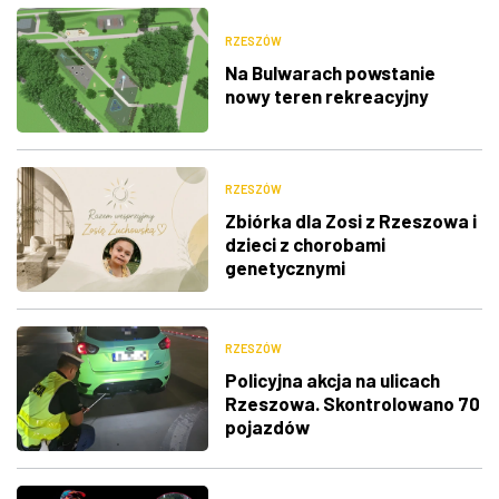
RZESZÓW
Na Bulwarach powstanie
nowy teren rekreacyjny
RZESZÓW
Zbiórka dla Zosi z Rzeszowa i
dzieci z chorobami
genetycznymi
RZESZÓW
Policyjna akcja na ulicach
Rzeszowa. Skontrolowano 70
pojazdów