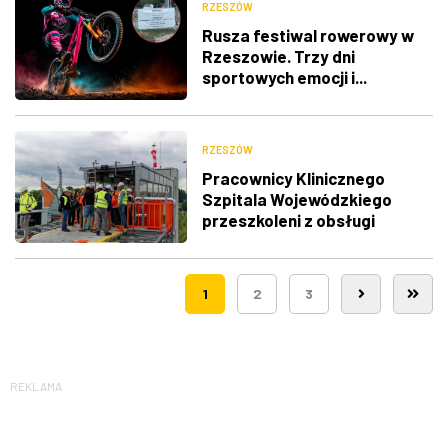
RZESZÓW
Rusza festiwal rowerowy w
Rzeszowie. Trzy dni
sportowych emocji i...
utrudnienia w ruchu
RZESZÓW
Pracownicy Klinicznego
Szpitala Wojewódzkiego
przeszkoleni z obsługi
nowego lądowiska dla
śmigłowców LPR
1
2
3
REKLAMA