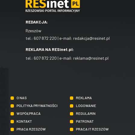
REDAKCJA:
Rzeszów
tel.:
607 872 220
| e-mail:
redakcja@resinet.pl
REKLAMA NA RESinet.pl:
tel.:
607 872 220
| e-mail:
reklama@resinet.pl
O NAS
REKLAMA
POLITYKA PRYWATNOŚCI
LOGOWANIE
WSPÓŁPRACA
REGULAMIN
KONTAKT
PATRONAT
PRACA RZESZÓW
PRACA IT RZESZÓW