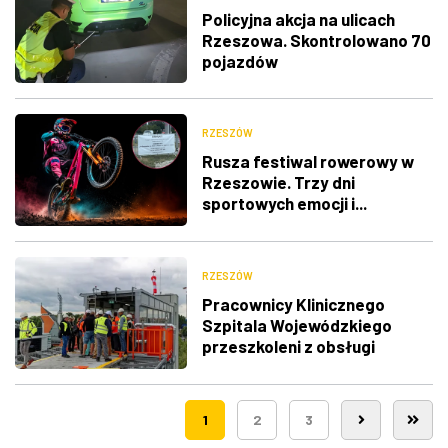
Policyjna akcja na ulicach
Rzeszowa. Skontrolowano 70
pojazdów
RZESZÓW
Rusza festiwal rowerowy w
Rzeszowie. Trzy dni
sportowych emocji i...
utrudnienia w ruchu
RZESZÓW
Pracownicy Klinicznego
Szpitala Wojewódzkiego
przeszkoleni z obsługi
nowego lądowiska dla
śmigłowców LPR
1
2
3