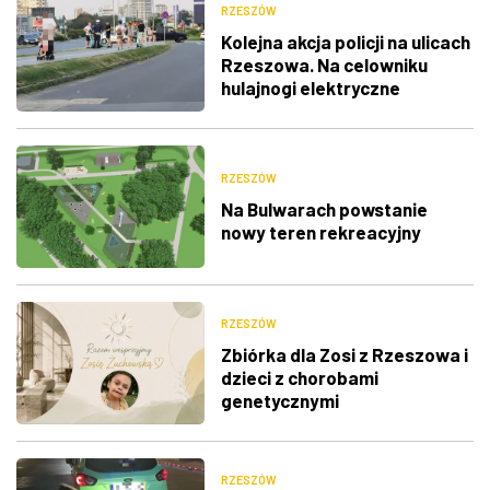
RZESZÓW
Kolejna akcja policji na ulicach
Rzeszowa. Na celowniku
hulajnogi elektryczne
RZESZÓW
Na Bulwarach powstanie
nowy teren rekreacyjny
RZESZÓW
Zbiórka dla Zosi z Rzeszowa i
dzieci z chorobami
genetycznymi
RZESZÓW