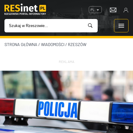
PL
STRONA GŁÓWNA
/
WIADOMOŚCI
/
RZESZÓW
WIADOMOŚCI
INWESTYCJE
REKLAMA
IMPREZY
ROZRYWKA
W KINACH
GASTRONOMIA