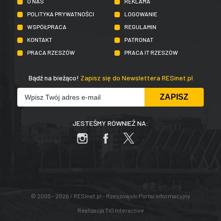
O NAS
REKLAMA
POLITYKA PRYWATNOŚCI
LOGOWANIE
WSPÓŁPRACA
REGULAMIN
KONTAKT
PATRONAT
PRACA RZESZÓW
PRACA IT RZESZÓW
Bądź na bieżąco!
Zapisz się do Newslettera RESinet.pl
JESTEŚMY RÓWNIEŻ NA:
© 2000 - 2026 / RESinet.pl - Rzeszowski Portal Informacyjny
Realizacja
TiO Interactive