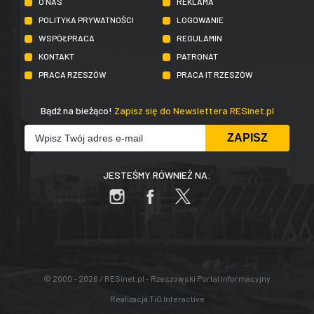
O NAS
REKLAMA
POLITYKA PRYWATNOŚCI
LOGOWANIE
WSPÓŁPRACA
REGULAMIN
KONTAKT
PATRONAT
PRACA RZESZÓW
PRACA IT RZESZÓW
Bądź na bieżąco!
Zapisz się do Newslettera RESinet.pl
JESTEŚMY RÓWNIEŻ NA:
© 2000 - 2026 / RESinet.pl - Rzeszowski Portal Informacyjny
Realizacja
TiO Interactive