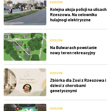
RZESZÓW
Kolejna akcja policji na ulicach
Rzeszowa. Na celowniku
hulajnogi elektryczne
RZESZÓW
Na Bulwarach powstanie
nowy teren rekreacyjny
RZESZÓW
Zbiórka dla Zosi z Rzeszowa i
dzieci z chorobami
genetycznymi
RZESZÓW