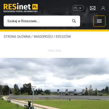
PL
STRONA GŁÓWNA
/
WIADOMOŚCI
/
RZESZÓW
WIADOMOŚCI
INWESTYCJE
REKLAMA
IMPREZY
ROZRYWKA
W KINACH
GASTRONOMIA