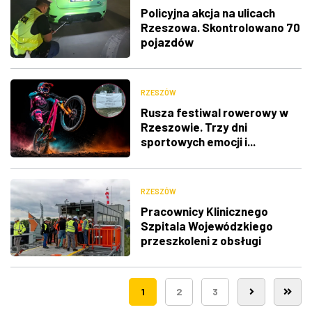
Policyjna akcja na ulicach
Rzeszowa. Skontrolowano 70
pojazdów
RZESZÓW
Rusza festiwal rowerowy w
Rzeszowie. Trzy dni
sportowych emocji i...
utrudnienia w ruchu
RZESZÓW
Pracownicy Klinicznego
Szpitala Wojewódzkiego
przeszkoleni z obsługi
nowego lądowiska dla
śmigłowców LPR
1
2
3