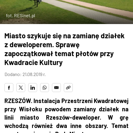
ZDJĘCIA
fot. RESinet.pl
W RZESZOWIE
Miasto szykuje się na zamianę działek
z deweloperem. Sprawę
zapoczątkował temat płotów przy
Kwadracie Kultury
Dodano: 21.08.2019 r.
RZESZÓW. Instalacja Przestrzeni Kwadratowej
przy Wisłoku powodem zamiany działek na
linii miasto Rzeszów-deweloper. W grę
wchodzą również dwa inne obszary. Temat