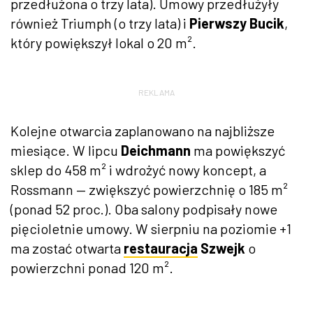
przedłużona o trzy lata). Umowy przedłużyły
również Triumph (o trzy lata) i
Pierwszy Bucik
,
który powiększył lokal o 20 m².
REKLAMA
Kolejne otwarcia zaplanowano na najbliższe
miesiące. W lipcu
Deichmann
ma powiększyć
sklep do 458 m² i wdrożyć nowy koncept, a
Rossmann — zwiększyć powierzchnię o 185 m²
(ponad 52 proc.). Oba salony podpisały nowe
pięcioletnie umowy. W sierpniu na poziomie +1
ma zostać otwarta
restauracja
Szwejk
o
powierzchni ponad 120 m².