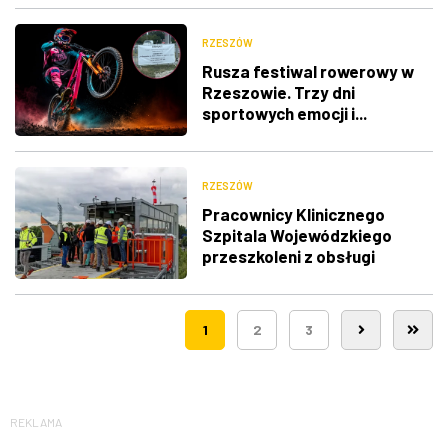
RZESZÓW
Rusza festiwal rowerowy w
Rzeszowie. Trzy dni
sportowych emocji i...
utrudnienia w ruchu
RZESZÓW
Pracownicy Klinicznego
Szpitala Wojewódzkiego
przeszkoleni z obsługi
nowego lądowiska dla
śmigłowców LPR
1
2
3
REKLAMA