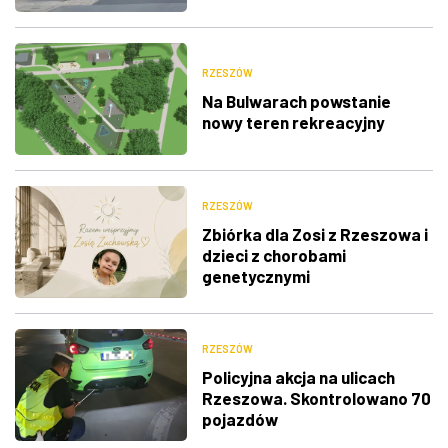
RZESZÓW
Na Bulwarach powstanie
nowy teren rekreacyjny
RZESZÓW
Zbiórka dla Zosi z Rzeszowa i
dzieci z chorobami
genetycznymi
RZESZÓW
Policyjna akcja na ulicach
Rzeszowa. Skontrolowano 70
pojazdów