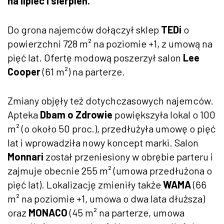
na lipiec i sierpień.
Do grona najemców dołączył sklep
TEDi
o
powierzchni 728 m² na poziomie +1, z umową na
pięć lat. Ofertę modową poszerzył salon
Lee
Cooper
(61 m²) na parterze.
Zmiany objęły też dotychczasowych najemców.
Apteka
Dbam o Zdrowie
powiększyła lokal o 100
m² (o około 50 proc.), przedłużyła umowę o pięć
lat i wprowadziła nowy koncept marki. Salon
Monnari
został przeniesiony w obrębie parteru i
zajmuje obecnie 255 m² (umowa przedłużona o
pięć lat). Lokalizację zmieniły także
WAMA
(66
m² na poziomie +1, umowa o dwa lata dłuższa)
oraz
MONACO
(45 m² na parterze, umowa