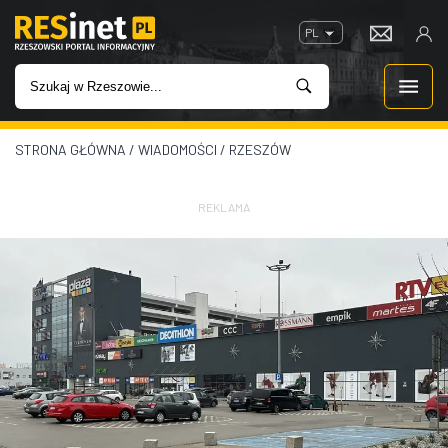
PL
STRONA GŁÓWNA
/
WIADOMOŚCI
/
RZESZÓW
WIADOMOŚCI
INWESTYCJE
REKLAMA
IMPREZY
ROZRYWKA
W KINACH
GASTRONOMIA