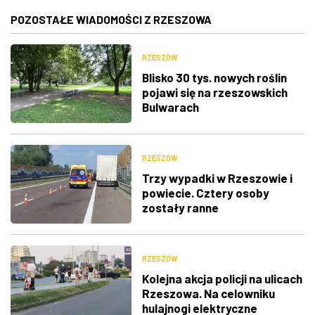
POZOSTAŁE WIADOMOŚCI Z RZESZOWA
RZESZÓW
Blisko 30 tys. nowych roślin
pojawi się na rzeszowskich
Bulwarach
RZESZÓW
Trzy wypadki w Rzeszowie i
powiecie. Cztery osoby
zostały ranne
RZESZÓW
Kolejna akcja policji na ulicach
Rzeszowa. Na celowniku
hulajnogi elektryczne