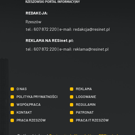
REDAKCJA:
Rzeszów
tel.:
607 872 220
| e-mail:
redakcja@resinet.pl
REKLAMA NA RESinet.pl:
tel.:
607 872 220
| e-mail:
reklama@resinet.pl
O NAS
REKLAMA
POLITYKA PRYWATNOŚCI
LOGOWANIE
WSPÓŁPRACA
REGULAMIN
KONTAKT
PATRONAT
PRACA RZESZÓW
PRACA IT RZESZÓW