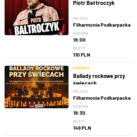
Piotr Bałtroczyk
MIEJSCE
Filharmonia Podkarpacka
GODZINA
19:00
BILETY
110 PLN
KONCERT
Ballady rockowe przy
świecach
MIEJSCE
Filharmonia Podkarpacka
GODZINA
19:30
BILETY
149 PLN