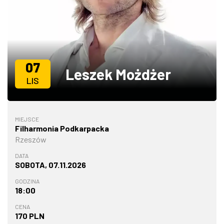
ZDJĘCIA
W RZESZOWIE
07
Leszek Możdżer
LIS
MIEJSCE
Filharmonia Podkarpacka
Rzeszów
DATA
SOBOTA, 07.11.2026
GODZINA
18:00
CENA
170 PLN