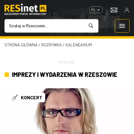
PL
STRONA GŁÓWNA
/
ROZRYWKA
/
KALENDARIUM
WIADOMOŚCI
INWESTYCJE
REKLAMA
IMPREZY I WYDARZENIA W RZESZOWIE
IMPREZY
ROZRYWKA
KONCERT
W KINACH
GASTRONOMIA