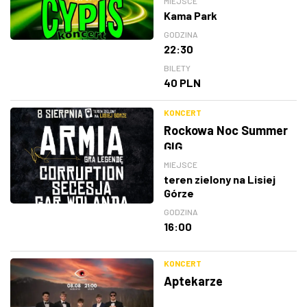
MIEJSCE
Kama Park
GODZINA
22:30
BILETY
40 PLN
KONCERT
Rockowa Noc Summer
GIG
MIEJSCE
teren zielony na Lisiej
Górze
GODZINA
16:00
KONCERT
Aptekarze