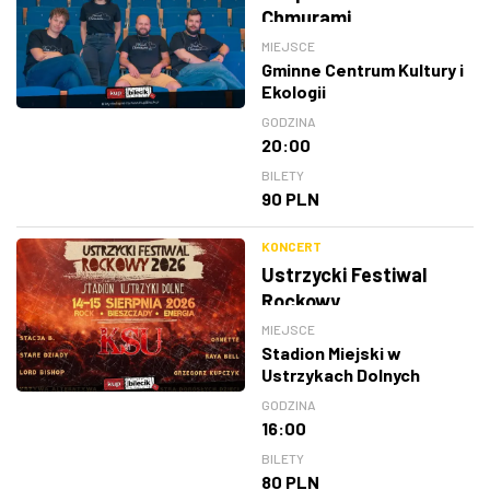
Chmurami
MIEJSCE
Gminne Centrum Kultury i
Ekologii
GODZINA
20:00
BILETY
90 PLN
KONCERT
Ustrzycki Festiwal
Rockowy
MIEJSCE
Stadion Miejski w
Ustrzykach Dolnych
GODZINA
16:00
BILETY
80 PLN