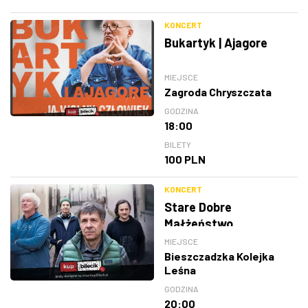
KONCERT
Bukartyk | Ajagore
MIEJSCE
Zagroda Chryszczata
GODZINA
18:00
BILETY
100 PLN
KONCERT
Stare Dobre
Małżeństwo
MIEJSCE
Bieszczadzka Kolejka
Leśna
GODZINA
20:00