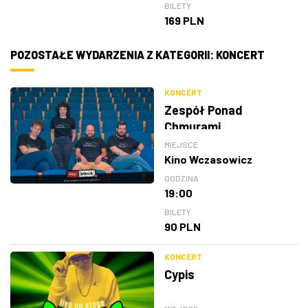
BILETY
169 PLN
POZOSTAŁE WYDARZENIA Z KATEGORII: KONCERT
KONCERT
Zespół Ponad
Chmurami
MIEJSCE
Kino Wczasowicz
GODZINA
19:00
BILETY
90 PLN
KONCERT
Cypis