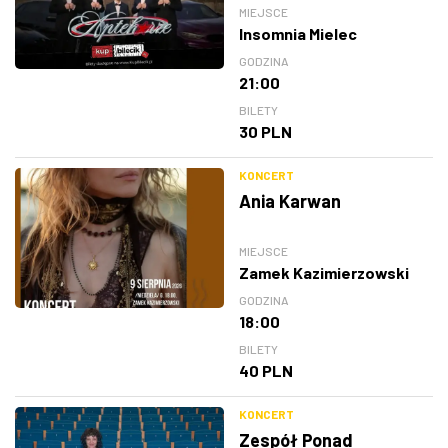
MIEJSCE
Insomnia Mielec
GODZINA
21:00
BILETY
30 PLN
KONCERT
Ania Karwan
MIEJSCE
Zamek Kazimierzowski
GODZINA
18:00
BILETY
40 PLN
KONCERT
Zespół Ponad