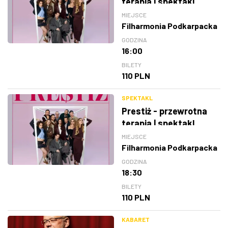
terapia | spektakl
MIEJSCE
Filharmonia Podkarpacka
GODZINA
16:00
BILETY
110 PLN
SPEKTAKL
Prestiż - przewrotna
terapia | spektakl
MIEJSCE
Filharmonia Podkarpacka
GODZINA
18:30
BILETY
110 PLN
KABARET