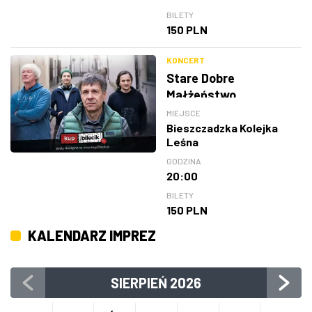
BILETY
150 PLN
KONCERT
Stare Dobre
Małżeństwo
MIEJSCE
Bieszczadzka Kolejka
Leśna
GODZINA
20:00
BILETY
150 PLN
KALENDARZ IMPREZ
SIERPIEŃ
2026