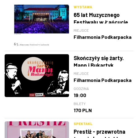
WYSTAWA
65 lat Muzycznego
Festiwalu w Łańcucie
MIEJSCE
Filharmonia Podkarpacka
Skończyły się żarty.
Mann i Bukartyk
MIEJSCE
Filharmonia Podkarpacka
GODZINA
19:00
BILETY
170 PLN
SPEKTAKL
Prestiż - przewrotna