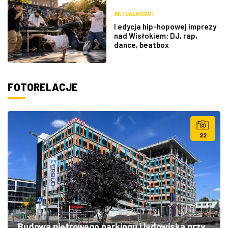
AKTUALNOŚCI
I edycja hip-hopowej imprezy
nad Wisłokiem: DJ, rap,
dance, beatbox
FOTORELACJE
22
Budowa piętrowego parkingu i lądowiska przy