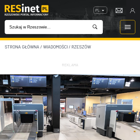
PL
STRONA GŁÓWNA
/
WIADOMOŚCI
/
RZESZÓW
WIADOMOŚCI
INWESTYCJE
REKLAMA
IMPREZY
ROZRYWKA
W KINACH
GASTRONOMIA