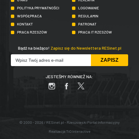
POLITYKA PRYWATNOŚCI
LOGOWANIE
WSPÓŁPRACA
REGULAMIN
KONTAKT
PATRONAT
PRACA RZESZÓW
PRACA IT RZESZÓW
Bądź na bieżąco!
Zapisz się do Newslettera RESinet.pl
JESTEŚMY RÓWNIEŻ NA:
© 2000 - 2026 / RESinet.pl - Rzeszowski Portal Informacyjny
Realizacja
TiO Interactive