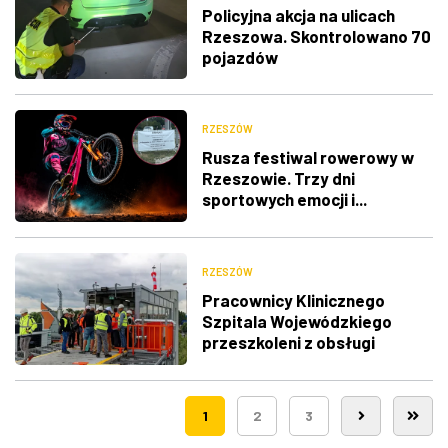
Policyjna akcja na ulicach
Rzeszowa. Skontrolowano 70
pojazdów
RZESZÓW
Rusza festiwal rowerowy w
Rzeszowie. Trzy dni
sportowych emocji i...
utrudnienia w ruchu
RZESZÓW
Pracownicy Klinicznego
Szpitala Wojewódzkiego
przeszkoleni z obsługi
nowego lądowiska dla
śmigłowców LPR
1
2
3