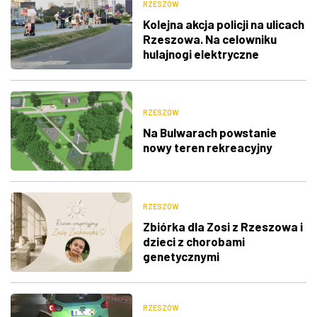
RZESZÓW
Kolejna akcja policji na ulicach
Rzeszowa. Na celowniku
hulajnogi elektryczne
RZESZÓW
Na Bulwarach powstanie
nowy teren rekreacyjny
RZESZÓW
Zbiórka dla Zosi z Rzeszowa i
dzieci z chorobami
genetycznymi
RZESZÓW