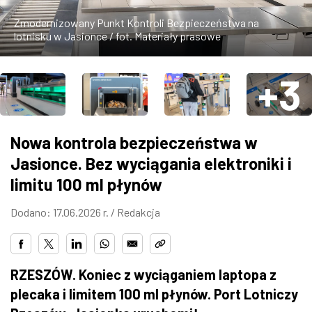
ZDJĘCIA
Zmodernizowany Punkt Kontroli Bezpieczeństwa na
lotnisku w Jasionce / fot. Materiały prasowe
W RZESZOWIE
+3
Nowa kontrola bezpieczeństwa w
Jasionce. Bez wyciągania elektroniki i
limitu 100 ml płynów
Dodano: 17.06.2026 r. /
Redakcja
RZESZÓW. Koniec z wyciąganiem laptopa z
plecaka i limitem 100 ml płynów. Port Lotniczy