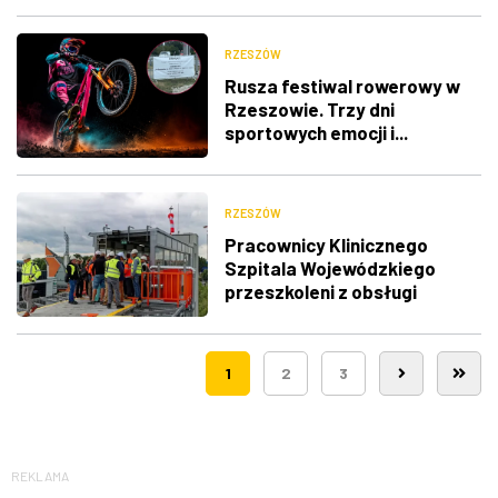
RZESZÓW
Rusza festiwal rowerowy w
Rzeszowie. Trzy dni
sportowych emocji i...
utrudnienia w ruchu
RZESZÓW
Pracownicy Klinicznego
Szpitala Wojewódzkiego
przeszkoleni z obsługi
nowego lądowiska dla
śmigłowców LPR
1
2
3
REKLAMA