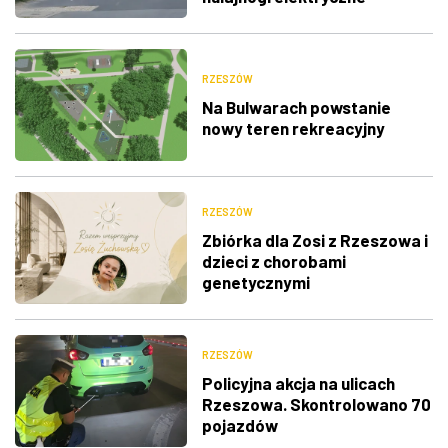
RZESZÓW
Na Bulwarach powstanie
nowy teren rekreacyjny
RZESZÓW
Zbiórka dla Zosi z Rzeszowa i
dzieci z chorobami
genetycznymi
RZESZÓW
Policyjna akcja na ulicach
Rzeszowa. Skontrolowano 70
pojazdów