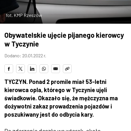
ZDJĘCIA
fot. KMP Rzeszów
W RZESZOWIE
Obywatelskie ujęcie pijanego kierowcy
w Tyczynie
Dodano: 20.01.2022 r.
TYCZYN. Ponad 2 promile miał 53-letni
kierowca opla, którego w Tyczynie ujęli
świadkowie. Okazało się, że mężczyzna ma
dożywotni zakaz prowadzenia pojazdów i
poszukiwany jest do odbycia kary.
Do zdarzenia doszło we wtorek, około