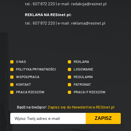
tel.:
607 872 220
| e-mail:
redakcja@resinet.pl
REKLAMA NA RESinet.pl:
tel.:
607 872 220
| e-mail:
reklama@resinet.pl
O NAS
REKLAMA
POLITYKA PRYWATNOŚCI
LOGOWANIE
WSPÓŁPRACA
REGULAMIN
KONTAKT
PATRONAT
PRACA RZESZÓW
PRACA IT RZESZÓW
Bądź na bieżąco!
Zapisz się do Newslettera RESinet.pl