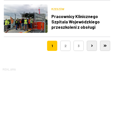
RZESZÓW
Pracownicy Klinicznego
Szpitala Wojewódzkiego
przeszkoleni z obsługi
nowego lądowiska dla
śmigłowców LPR
1
2
3
REKLAMA