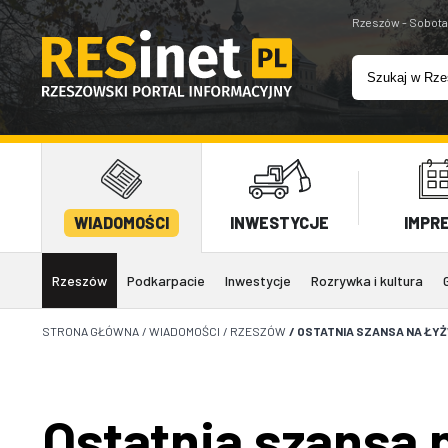
Rzeszów - Sobota
WIADOMOŚCI
INWESTYCJE
IMPR
Rzeszów
Podkarpacie
Inwestycje
Rozrywka i kultura
STRONA GŁÓWNA
/
WIADOMOŚCI
/
RZESZÓW
/
OSTATNIA SZANSA NA ŁYŻ
Ostatnia szansa 