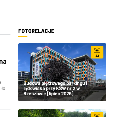
FOTORELACJE
22
 na
h
Budowa piętrowego parkingu i
lądowiska przy KSW nr 2 w
iło
Rzeszowie [lipiec 2026]