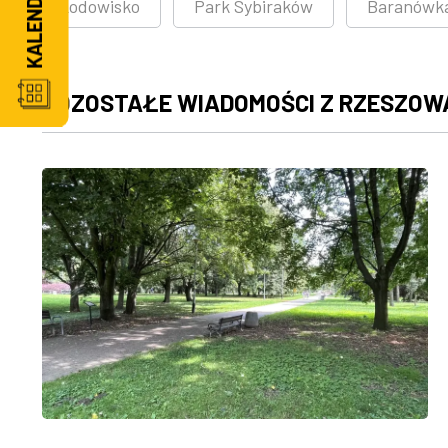
Lodowisko
Park Sybiraków
Baranówk
POZOSTAŁE WIADOMOŚCI Z RZESZOW