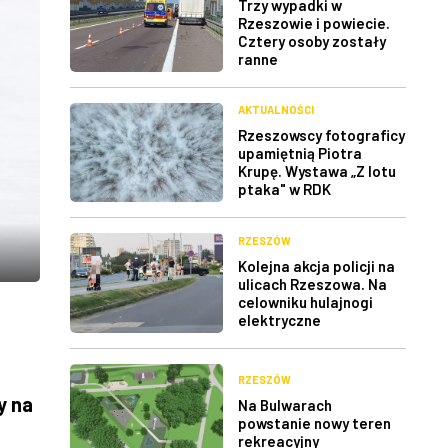
Trzy wypadki w
Rzeszowie i powiecie.
Cztery osoby zostały
ranne
AKTUALNOŚCI
Rzeszowscy fotograficy
upamiętnią Piotra
Krupę. Wystawa „Z lotu
ptaka" w RDK
RZESZÓW
Kolejna akcja policji na
ulicach Rzeszowa. Na
celowniku hulajnogi
elektryczne
RZESZÓW
y na
Na Bulwarach
powstanie nowy teren
rekreacyjny