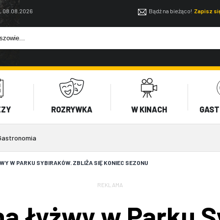
, 08.08.2026
Bądź na bieżąco!
Zapisz s
EZY
ROZRYWKA
W KINACH
GAST
Gastronomia
WY W PARKU SYBIRAKÓW. ZBLIŻA SIĘ KONIEC SEZONU
REKLAMA
na łyżwy w Parku S