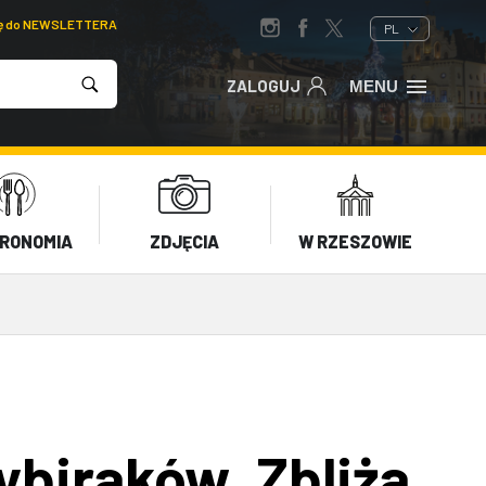
ię do NEWSLETTERA
PL
ZALOGUJ
MENU
RONOMIA
ZDJĘCIA
W RZESZOWIE
ybiraków. Zbliża