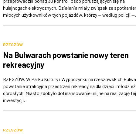
przeprowadzili ponad 30 kontroli osób poruszających się na
hulajnogach elektrycznych. Działania miały związek ze spotkani
młodych użytkowników tych pojazdów, którzy — według policji —.
RZESZÓW
Na Bulwarach powstanie nowy teren
rekreacyjny
RZESZÓW. W Parku Kultury i Wypoczynku na rzeszowskich Bulwa
powstanie atrakcyjna przestrzeń rekreacyjna dla dzieci, młodzieży
dorosłych. Miasto zdobyło dofinansowanie unijne na realizację te
inwestycji.
RZESZÓW