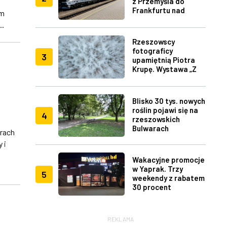
z Przemyśla do
Frankfurtu nad
em
Menem
..
Rzeszowscy
fotograficy
3
upamiętnią Piotra
Krupę. Wystawa „Z
lotu ptaka" w RDK
Blisko 30 tys. nowych
roślin pojawi się na
4
rzeszowskich
Bulwarach
rach
 i
j
Wakacyjne promocje
w Yaprak. Trzy
5
weekendy z rabatem
30 procent
REKLAMA