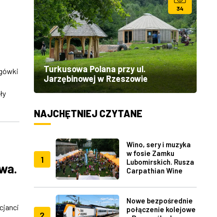
34
Turkusowa Polana przy ul.
ogówki
Jarzębinowej w Rzeszowie
ły
NAJCHĘTNIEJ CZYTANE
Wino, sery i muzyka
w fosie Zamku
1
Lubomirskich. Rusza
owa.
Carpathian Wine
Fest w Rzeszowie
Nowe bezpośrednie
cjanci
połączenie kolejowe
2