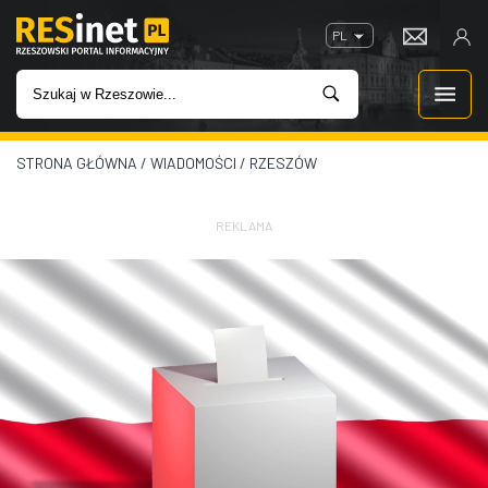
PL
STRONA GŁÓWNA
/
WIADOMOŚCI
/
RZESZÓW
WIADOMOŚCI
INWESTYCJE
REKLAMA
IMPREZY
ROZRYWKA
W KINACH
GASTRONOMIA