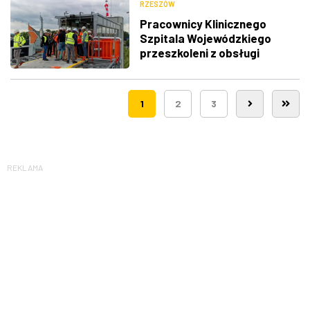
RZESZÓW
Pracownicy Klinicznego
Szpitala Wojewódzkiego
przeszkoleni z obsługi
nowego lądowiska dla
śmigłowców LPR
1
2
3
REKLAMA