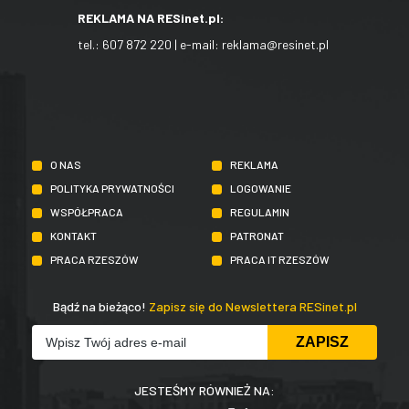
REKLAMA NA RESinet.pl:
tel.:
607 872 220
| e-mail:
reklama@resinet.pl
O NAS
REKLAMA
POLITYKA PRYWATNOŚCI
LOGOWANIE
WSPÓŁPRACA
REGULAMIN
KONTAKT
PATRONAT
PRACA RZESZÓW
PRACA IT RZESZÓW
Bądź na bieżąco!
Zapisz się do Newslettera RESinet.pl
JESTEŚMY RÓWNIEŻ NA: