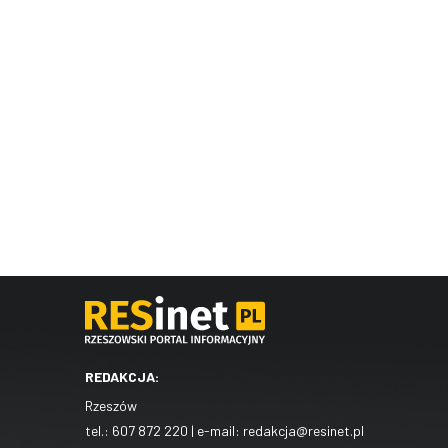
REDAKCJA:
Rzeszów
tel.:
607 872 220
| e-mail:
redakcja@resinet.pl