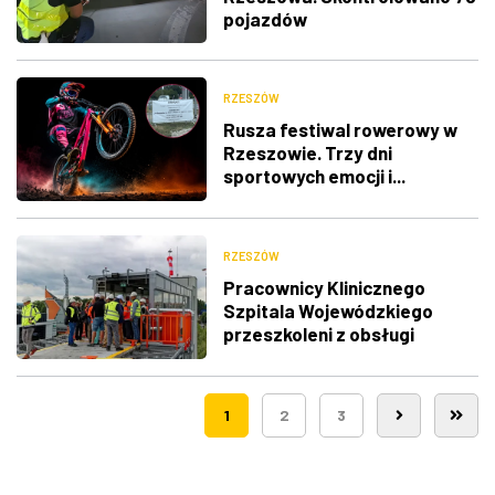
pojazdów
RZESZÓW
Rusza festiwal rowerowy w
Rzeszowie. Trzy dni
sportowych emocji i...
utrudnienia w ruchu
RZESZÓW
Pracownicy Klinicznego
Szpitala Wojewódzkiego
przeszkoleni z obsługi
nowego lądowiska dla
śmigłowców LPR
1
2
3