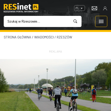
PL
STRONA GŁÓWNA
/
WIADOMOŚCI
/
RZESZÓW
WIADOMOŚCI
INWESTYCJE
REKLAMA
IMPREZY
ROZRYWKA
W KINACH
GASTRONOMIA