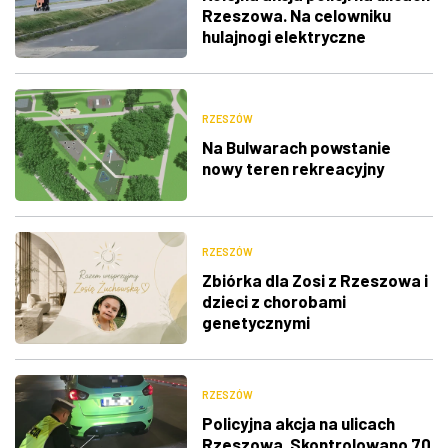
Rzeszowa. Na celowniku
hulajnogi elektryczne
RZESZÓW
Na Bulwarach powstanie
nowy teren rekreacyjny
RZESZÓW
Zbiórka dla Zosi z Rzeszowa i
dzieci z chorobami
genetycznymi
RZESZÓW
Policyjna akcja na ulicach
Rzeszowa. Skontrolowano 70