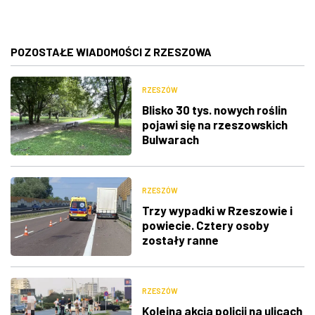
POZOSTAŁE WIADOMOŚCI Z RZESZOWA
RZESZÓW
Blisko 30 tys. nowych roślin
pojawi się na rzeszowskich
Bulwarach
RZESZÓW
Trzy wypadki w Rzeszowie i
powiecie. Cztery osoby
zostały ranne
RZESZÓW
Kolejna akcja policji na ulicach