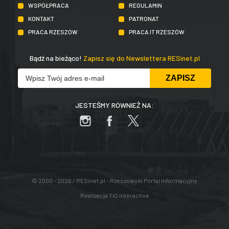
WSPÓŁPRACA
REGULAMIN
KONTAKT
PATRONAT
PRACA RZESZÓW
PRACA IT RZESZÓW
Bądź na bieżąco!
Zapisz się do Newslettera RESinet.pl
JESTEŚMY RÓWNIEŻ NA:
© 2000 - 2026 / RESinet.pl - Rzeszowski Portal Informacyjny
Realizacja
TiO Interactive