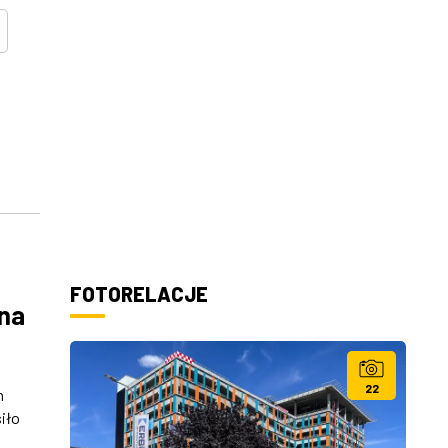
FOTORELACJE
 na
22
h
iło