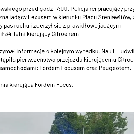
wskiego przed godz. 7:00. Policjanci pracujący prz
zyzna jadący Lexusem w kierunku Placu Śreniawitów, 
y pas ruchu i zderzył się z prawidłowo jadącym
ił 34-letni kierujący Citroenem.
trzymał informację o kolejnym wypadku. Na ul. Ludwi
ustąpiła pierwszeństwa przejazdu kierującemu Citr
ma samochodami: Fordem Focusem oraz Peugeotem.
tnia kierująca Fordem Focus.