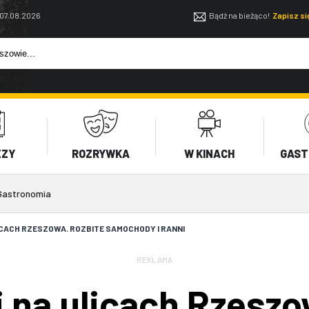
 07.08.2026
Bądź na bieżąco!
Zapisz s
EZY
ROZRYWKA
W KINACH
GAST
Gastronomia
CACH RZESZOWA. ROZBITE SAMOCHODY I RANNI
REKLAMA
 na ulicach Rzeszo