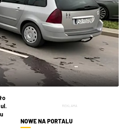
ło
ul.
REKLAMA
bu
NOWE NA PORTALU