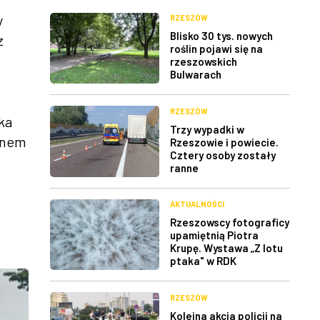
y
RZESZÓW
Blisko 30 tys. nowych
z
roślin pojawi się na
rzeszowskich
Bulwarach
RZESZÓW
ka
Trzy wypadki w
oenem
Rzeszowie i powiecie.
Cztery osoby zostały
ranne
AKTUALNOŚCI
Rzeszowscy fotograficy
upamiętnią Piotra
Krupę. Wystawa „Z lotu
ptaka" w RDK
RZESZÓW
Kolejna akcja policji na