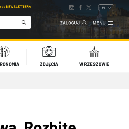
ię do NEWSLETTERA
PL
ZALOGUJ
MENU
RONOMIA
ZDJĘCIA
W RZESZOWIE
wa. Rozbite