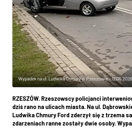
Wypadek na ul. Ludwika Chmury w Rzeszowie - 12.05.202
RZESZÓW. Rzeszowscy policjanci interwenio
dziś rano na ulicach miasta. Na ul. Dąbrowsk
Ludwika Chmury Ford zderzył się z trzema
zdarzeniach ranne zostały dwie osoby. Wypa