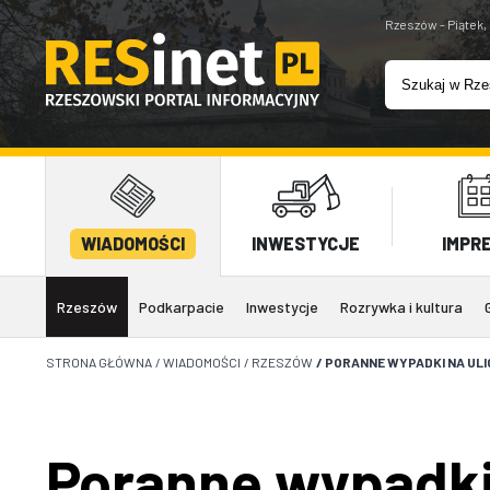
Rzeszów - Piątek,
WIADOMOŚCI
INWESTYCJE
IMPR
Rzeszów
Podkarpacie
Inwestycje
Rozrywka i kultura
STRONA GŁÓWNA
/
WIADOMOŚCI
/
RZESZÓW
/
PORANNE WYPADKI NA ULI
Poranne wypadki