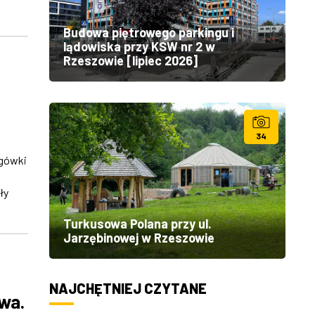
Budowa piętrowego parkingu i
lądowiska przy KSW nr 2 w
Rzeszowie [lipiec 2026]
34
ogówki
ły
Turkusowa Polana przy ul.
Jarzębinowej w Rzeszowie
NAJCHĘTNIEJ CZYTANE
owa.