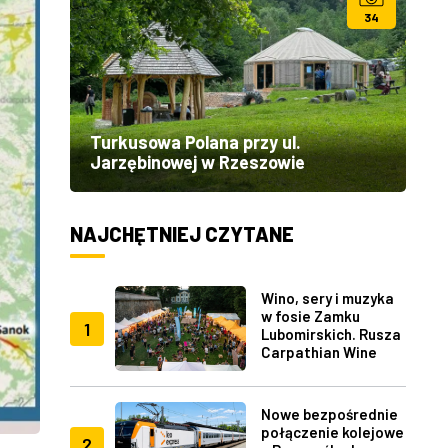
34
Turkusowa Polana przy ul.
Jarzębinowej w Rzeszowie
NAJCHĘTNIEJ CZYTANE
Wino, sery i muzyka
w fosie Zamku
1
Lubomirskich. Rusza
Carpathian Wine
Fest w Rzeszowie
Nowe bezpośrednie
połączenie kolejowe
2