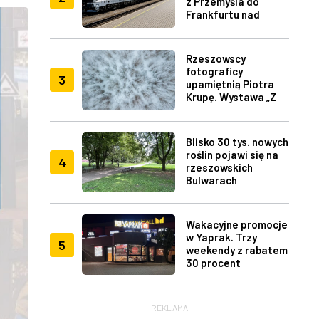
z Przemyśla do
Frankfurtu nad
Menem
Rzeszowscy
fotograficy
3
upamiętnią Piotra
Krupę. Wystawa „Z
lotu ptaka" w RDK
Blisko 30 tys. nowych
roślin pojawi się na
4
rzeszowskich
Bulwarach
Wakacyjne promocje
w Yaprak. Trzy
5
weekendy z rabatem
30 procent
REKLAMA