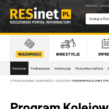
Rzeszów - Sobota
WIADOMOŚCI
INWESTYCJE
IMPR
Rzeszów
Podkarpacie
Inwestycje
Rozrywka i kultura
STRONA GŁÓWNA
/
WIADOMOŚCI
/
RZESZÓW
/
PROGRAM KOLEJOWY CPK 
Program Kolejowy