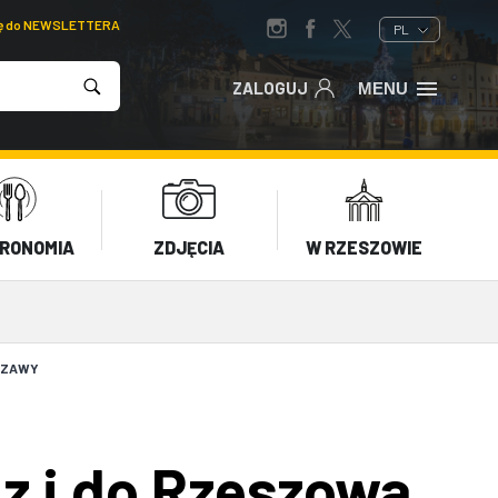
ię do NEWSLETTERA
PL
ZALOGUJ
MENU
RONOMIA
ZDJĘCIA
W RZESZOWIE
RSZAWY
z i do Rzeszowa.