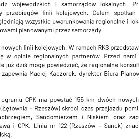
adz wojewódzkich i samorządów lokalnych. Pr
zy przebiegów linii kolejowych. Celem spotkań
ędniają wszystkie uwarunkowania regionalne i lok
udowami planowanymi przez samorządy.
 nowych linii kolejowych. W ramach RKS przedsta
ię w opinie regionalnych partnerów. Przed nami
le już dziś mogę powiedzieć, że regionalne konsul
– zapewnia Maciej Kaczorek, dyrektor Biura Plano
ogramu CPK ma powstać 155 km dwóch nowych l
58 (Łętownia – Rzeszów) skróci czas przejazdu pom
nobrzegiem, Sandomierzem i Niskiem oraz zap
awą i CPK. Linia nr 122 (Rzeszów – Sanok) zna
lską.