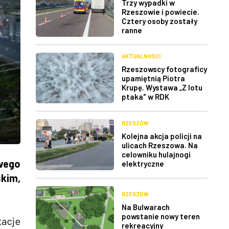
Trzy wypadki w
Rzeszowie i powiecie.
Cztery osoby zostały
ranne
AKTUALNOŚCI
Rzeszowscy fotograficy
upamiętnią Piotra
Krupę. Wystawa „Z lotu
ptaka" w RDK
RZESZÓW
Kolejna akcja policji na
ulicach Rzeszowa. Na
celowniku hulajnogi
wego
elektryczne
kim,
RZESZÓW
Na Bulwarach
powstanie nowy teren
tacje
rekreacyjny