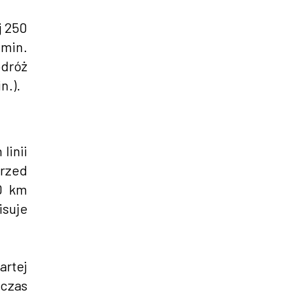
j 250
min.
odróż
n.).
linii
przed
40 km
isuje
artej
czas