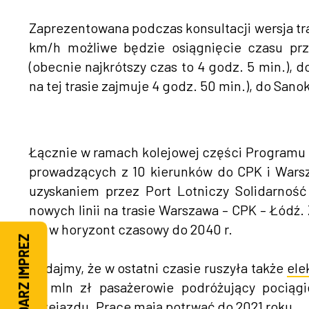
Zaprezentowana podczas konsultacji wersja tr
km/h możliwe będzie osiągnięcie czasu pr
(obecnie najkrótszy czas to 4 godz. 5 min.), d
na tej trasie zajmuje 4 godz. 50 min.), do Sano
Łącznie w ramach kolejowej części Programu 
prowadzących z 10 kierunków do CPK i Warsz
uzyskaniem przez Port Lotniczy Solidarnoś
nowych linii na trasie Warszawa – CPK – Łódź
się w horyzont czasowy do 2040 r.
KALENDARZ IMPREZ
Dodajmy, że w ostatni czasie ruszyła także
ele
67 mln zł pasażerowie podróżujący pociąg
przejazdu. Prace mają potrwać do 2021 roku.