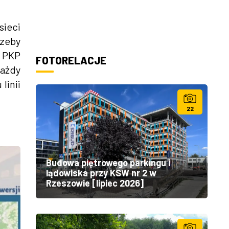
sieci
rzeby
i PKP
FOTORELACJE
każdy
linii
22
Budowa piętrowego parkingu i
lądowiska przy KSW nr 2 w
Rzeszowie [lipiec 2026]