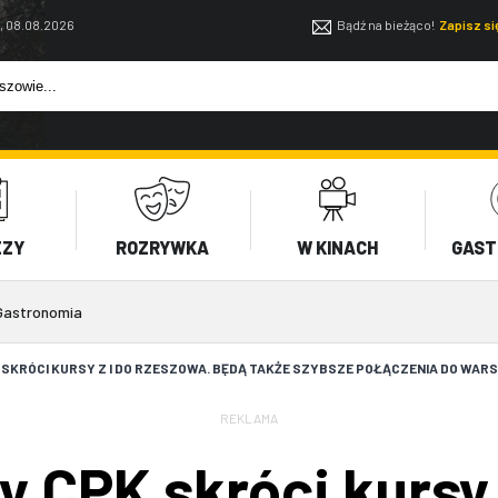
, 08.08.2026
Bądź na bieżąco!
Zapisz s
EZY
ROZRYWKA
W KINACH
GAST
Gastronomia
SKRÓCI KURSY Z I DO RZESZOWA. BĘDĄ TAKŻE SZYBSZE POŁĄCZENIA DO WA
REKLAMA
 CPK skróci kursy 