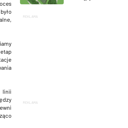
oces
 było
REKLAMA
alne,
wiamy
 etap
tacje
wania
inii
iędzy
REKLAMA
ewni
cząco