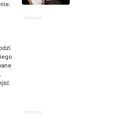
nie.
REKLAMA
odzi
kiego
owane
.
ejść
REKLAMA