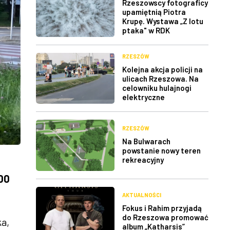
Rzeszowscy fotograficy
upamiętnią Piotra
Krupę. Wystawa „Z lotu
ptaka" w RDK
RZESZÓW
Kolejna akcja policji na
ulicach Rzeszowa. Na
celowniku hulajnogi
elektryczne
RZESZÓW
Na Bulwarach
powstanie nowy teren
rekreacyjny
300
AKTUALNOŚCI
Fokus i Rahim przyjadą
do Rzeszowa promować
a,
album „Katharsis”