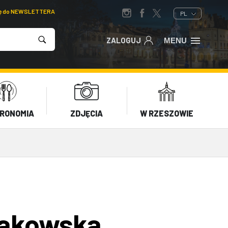
ię do NEWSLETTERA
PL
ZALOGUJ
MENU
RONOMIA
ZDJĘCIA
W RZESZOWIE
rakowska