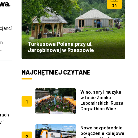
owa.
34
cjanci
em
Turkusowa Polana przy ul.
..
Jarzębinowej w Rzeszowie
NAJCHĘTNIEJ CZYTANE
Wino, sery i muzyka
w fosie Zamku
1
Lubomirskich. Rusza
Carpathian Wine
Fest w Rzeszowie
rach
 i
Nowe bezpośrednie
j
połączenie kolejowe
2