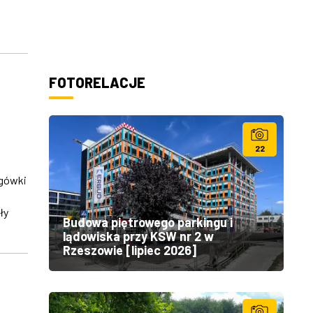
FOTORELACJE
22
ogówki
ły
Budowa piętrowego parkingu i
lądowiska przy KSW nr 2 w
Rzeszowie [lipiec 2026]