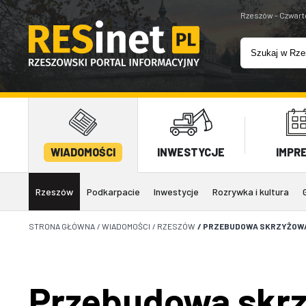
Rzeszów - Czwart
WIADOMOŚCI
INWESTYCJE
IMPR
Rzeszów
Podkarpacie
Inwestycje
Rozrywka i kultura
STRONA GŁÓWNA
/
WIADOMOŚCI
/
RZESZÓW
/
PRZEBUDOWA SKRZYŻOWAN
Przebudowa skrz