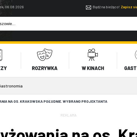
ek, 06.08.2026
Bądź na bieżąco!
Zapisz s
EZY
ROZRYWKA
W KINACH
GAST
Gastronomia
IA NA OS. KRAKOWSKA POŁUDNIE. WYBRANO PROJEKTANTA
REKLAMA
yżowania na os. K