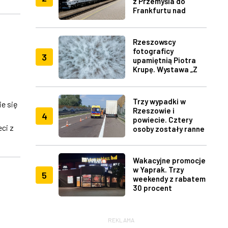
z Przemyśla do
Frankfurtu nad
Menem
Rzeszowscy
fotograficy
3
upamiętnią Piotra
Krupę. Wystawa „Z
lotu ptaka" w RDK
Trzy wypadki w
e się
Rzeszowie i
4
powiecie. Cztery
ci z
osoby zostały ranne
Wakacyjne promocje
w Yaprak. Trzy
5
weekendy z rabatem
30 procent
REKLAMA