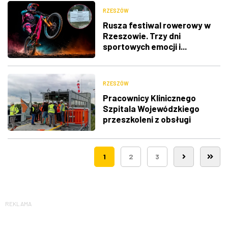
RZESZÓW
Rusza festiwal rowerowy w
Rzeszowie. Trzy dni
sportowych emocji i...
utrudnienia w ruchu
RZESZÓW
Pracownicy Klinicznego
Szpitala Wojewódzkiego
przeszkoleni z obsługi
nowego lądowiska dla
śmigłowców LPR
1
2
3
REKLAMA