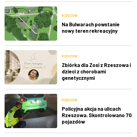
RZESZÓW
Na Bulwarach powstanie
nowy teren rekreacyjny
RZESZÓW
Zbiórka dla Zosi z Rzeszowa i
dzieci z chorobami
genetycznymi
RZESZÓW
Policyjna akcja na ulicach
Rzeszowa. Skontrolowano 70
pojazdów