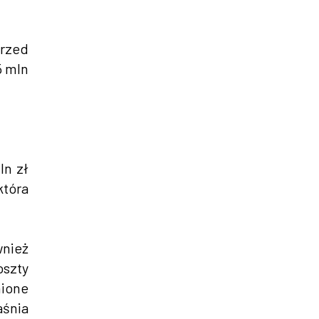
rzed
5 mln
ln zł
która
wnież
oszty
nione
aśnia