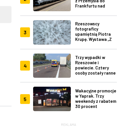
z Przemyśla do
Frankfurtu nad
Menem
Rzeszowscy
fotograficy
3
upamiętnią Piotra
Krupę. Wystawa „Z
lotu ptaka" w RDK
Trzy wypadki w
Rzeszowie i
4
powiecie. Cztery
osoby zostały ranne
Wakacyjne promocje
w Yaprak. Trzy
5
weekendy z rabatem
30 procent
REKLAMA