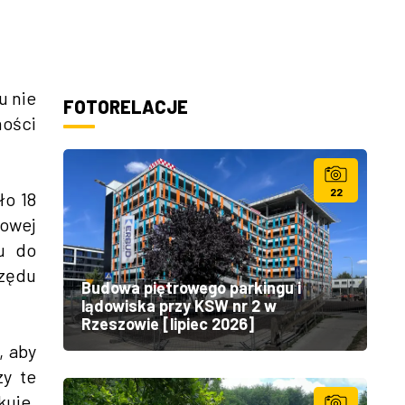
u nie
FOTORELACJE
ności
22
ło 18
sowej
u do
zędu
Budowa piętrowego parkingu i
lądowiska przy KSW nr 2 w
Rzeszowie [lipiec 2026]
, aby
zy te
kuje.