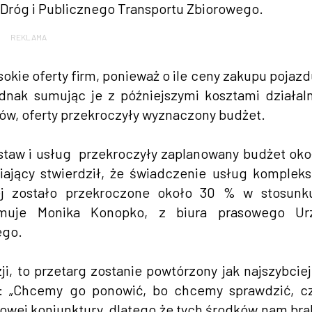
Dróg i Publicznego Transportu Zbiorowego.
REKLAMA
okie oferty firm, ponieważ o ile ceny zakupu pojazd
nak sumując je z późniejszymi kosztami działal
ów, oferty przekroczyły wyznaczony budżet.
ostaw i usług przekroczyły zaplanowany budżet oko
iający stwierdził, że świadczenie usług komplek
ej zostało przekroczone około 30 % w stosunk
rmuje Monika Konopko, z biura prasowego Ur
ego.
i, to przetarg zostanie powtórzony jak najszybciej
y: „Chcemy go ponowić, bo chcemy sprawdzić, c
owej koniunktury, dlatego że tych środków nam bra