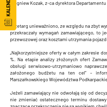
Zbigniew Kozak, z-ca dyrektora Departamentu 
Przetarg unieważniono, ze względu na zbyt wys
przekraczały wymagań zamawiającego, to jed
przewozowej oraz kosztami utrzymania pojazd
„Najkorzystniejsze oferty w całym zakresie d
%. Na etapie analizy złożonych ofert Zamaw
obsługi serwisowo-utrzymaniowo naprawcz
założonego budżetu na ten cel” – info
Marszałkowskiego Województwa Podkarpacki
Jeżeli zamawiający nie odwołają się od decyzj
nie zmieniać ostatecznego terminu dostaw
znaczące przekroczenia nie są wynikiem chwil