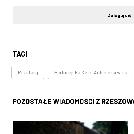
Zaloguj się
a
TAGI
Przetarg
Podmiejska Kolei Aglomeracyjna
POZOSTAŁE WIADOMOŚCI Z RZESZOW