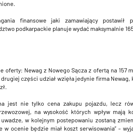
nione.
gania finansowe jaki zamawiający postawił p
dztwo podkarpackie planuje wydać maksymalnie 16
ie oferty: Newag z Nowego Sącza z ofertą na 157 m
 drugiej części udział wzięła jedynie firma Newag, 
zł.
a jest nie tylko cena zakupu pojazdu, lecz ró
 przewozowej, na wysokość których wpływ mają k
a uwadze, w kolejnym postepowaniu zostaną zmie
e w ocenie będzie miał koszt serwisowania” – wyj