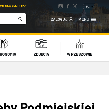
ię do NEWSLETTERA
PL
ZALOGUJ
MENU
RONOMIA
ZDJĘCIA
W RZESZOWIE
eby Podmiejskiej