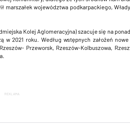
wił marszałek województwa podkarpackiego, Wład
dmiejska Kolej Aglomeracyjna) szacuje się na pona
szą w 2021 roku. Według wstępnych założeń nowe 
, Rzeszów- Przeworsk, Rzeszów-Kolbuszowa, Rzes
a.
REKLAMA