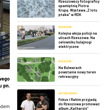
Rzeszowscy fotograficy
upamiętnią Piotra
Krupę. Wystawa „Z lotu
ptaka" w RDK
RZESZÓW
Kolejna akcja policji na
ulicach Rzeszowa. Na
celowniku hulajnogi
elektryczne
RZESZÓW
Na Bulwarach
powstanie nowy teren
rekreacyjny
wego
 pn.
AKTUALNOŚCI
Fokus i Rahim przyjadą
do Rzeszowa promować
ędem
album „Katharsis”