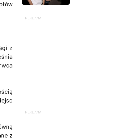
ołów
REKLAMA
ągi z
eśnia
erwca
ością
iejsc
REKLAMA
równą
ane z