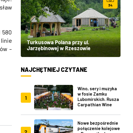
34
ysław
d 580
linie
Turkusowa Polana przy ul.
Jarzębinowej w Rzeszowie
zów –
NAJCHĘTNIEJ CZYTANE
Wino, sery i muzyka
w fosie Zamku
1
Lubomirskich. Rusza
Carpathian Wine
Fest w Rzeszowie
Nowe bezpośrednie
połączenie kolejowe
2