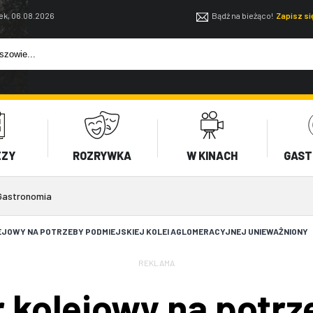
ek, 06.08.2026
Bądź na bieżąco!
Zapisz s
EZY
ROZRYWKA
W KINACH
GAST
Gastronomia
EJOWY NA POTRZEBY PODMIEJSKIEJ KOLEI AGLOMERACYJNEJ UNIEWAŻNIONY
REKLAMA
r kolejowy na potrz