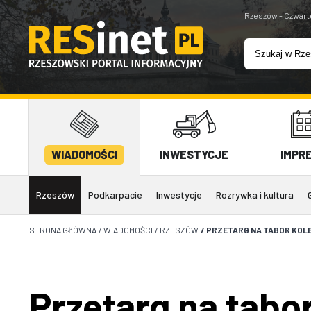
Rzeszów - Czwart
WIADOMOŚCI
INWESTYCJE
IMPR
Rzeszów
Podkarpacie
Inwestycje
Rozrywka i kultura
STRONA GŁÓWNA
/
WIADOMOŚCI
/
RZESZÓW
/
PRZETARG NA TABOR KOL
Przetarg na tabo