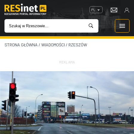
PL
STRONA GŁÓWNA
/
WIADOMOŚCI
/
RZESZÓW
WIADOMOŚCI
INWESTYCJE
REKLAMA
IMPREZY
ROZRYWKA
W KINACH
GASTRONOMIA