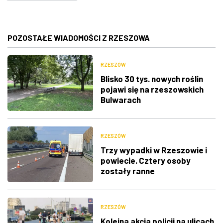
POZOSTAŁE WIADOMOŚCI Z RZESZOWA
RZESZÓW
Blisko 30 tys. nowych roślin
pojawi się na rzeszowskich
Bulwarach
RZESZÓW
Trzy wypadki w Rzeszowie i
powiecie. Cztery osoby
zostały ranne
RZESZÓW
Kolejna akcja policji na ulicach