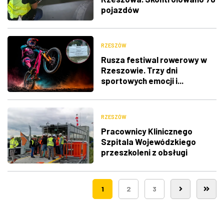
pojazdów
RZESZÓW
Rusza festiwal rowerowy w
Rzeszowie. Trzy dni
sportowych emocji i...
utrudnienia w ruchu
RZESZÓW
Pracownicy Klinicznego
Szpitala Wojewódzkiego
przeszkoleni z obsługi
nowego lądowiska dla
śmigłowców LPR
1
2
3