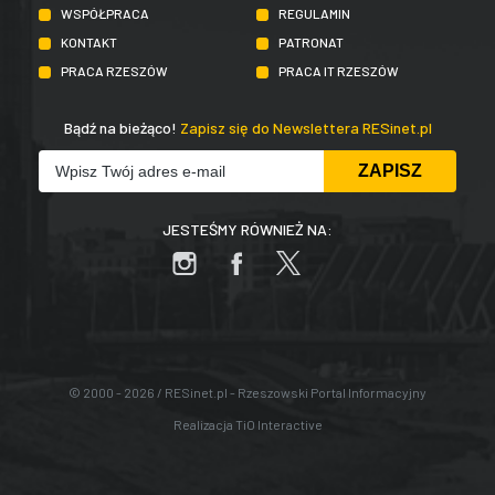
WSPÓŁPRACA
REGULAMIN
KONTAKT
PATRONAT
PRACA RZESZÓW
PRACA IT RZESZÓW
Bądź na bieżąco!
Zapisz się do Newslettera RESinet.pl
JESTEŚMY RÓWNIEŻ NA:
© 2000 - 2026 / RESinet.pl - Rzeszowski Portal Informacyjny
Realizacja
TiO Interactive