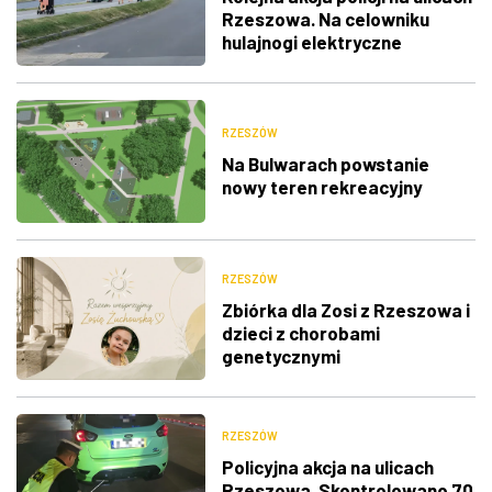
Rzeszowa. Na celowniku
hulajnogi elektryczne
RZESZÓW
Na Bulwarach powstanie
nowy teren rekreacyjny
RZESZÓW
Zbiórka dla Zosi z Rzeszowa i
dzieci z chorobami
genetycznymi
RZESZÓW
Policyjna akcja na ulicach
Rzeszowa. Skontrolowano 70