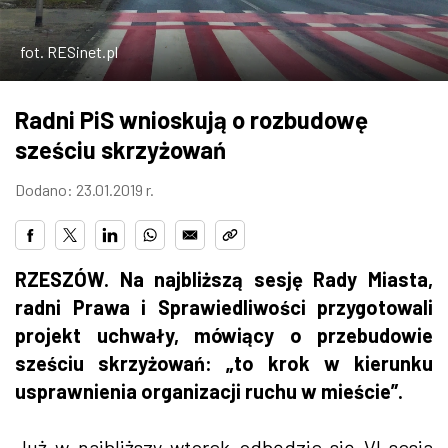
ZDJĘCIA
fot. RESinet.pl
W RZESZOWIE
Radni PiS wnioskują o rozbudowę
sześciu skrzyżowań
Dodano: 23.01.2019 r.
RZESZÓW. Na najbliższą sesję Rady Miasta,
radni Prawa i Sprawiedliwości przygotowali
projekt uchwały, mówiący o przebudowie
sześciu skrzyżowań: „to krok w kierunku
usprawnienia organizacji ruchu w mieście”.
Już w najbliższy wtorek odbędzie się VI sesja