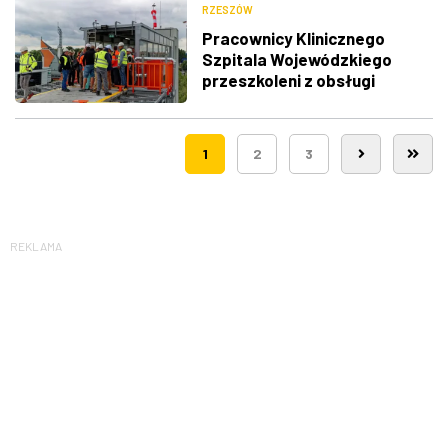
RZESZÓW
Pracownicy Klinicznego
Szpitala Wojewódzkiego
przeszkoleni z obsługi
nowego lądowiska dla
śmigłowców LPR
1
2
3
REKLAMA