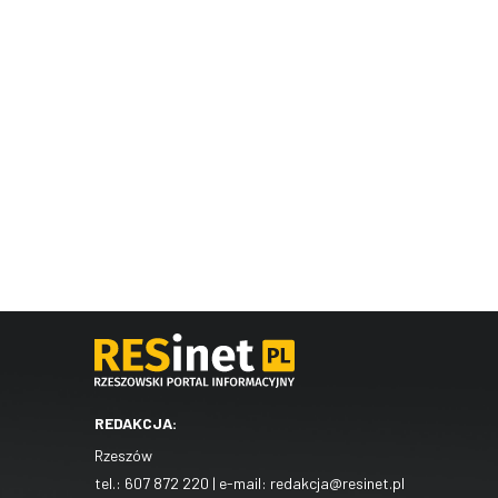
REDAKCJA:
Rzeszów
tel.:
607 872 220
| e-mail:
redakcja@resinet.pl