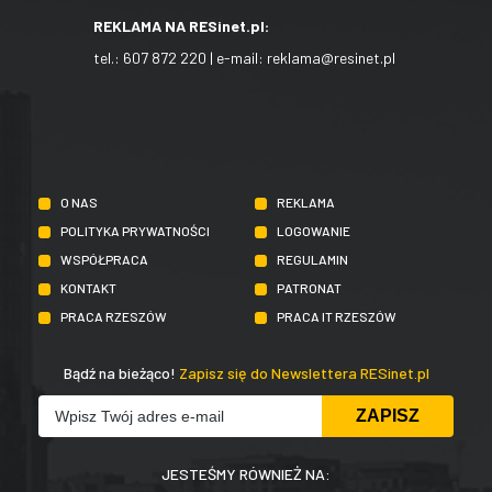
REKLAMA NA RESinet.pl:
tel.:
607 872 220
| e-mail:
reklama@resinet.pl
O NAS
REKLAMA
POLITYKA PRYWATNOŚCI
LOGOWANIE
WSPÓŁPRACA
REGULAMIN
KONTAKT
PATRONAT
PRACA RZESZÓW
PRACA IT RZESZÓW
Bądź na bieżąco!
Zapisz się do Newslettera RESinet.pl
JESTEŚMY RÓWNIEŻ NA: