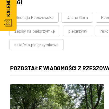
TAGI
Diecezja Rzeszowska
Jasna Góra
Rze
zapisy na pielgrzymkę
pielgrzymi
reko
sztafeta pielgrzymkowa
POZOSTAŁE WIADOMOŚCI Z RZESZOW