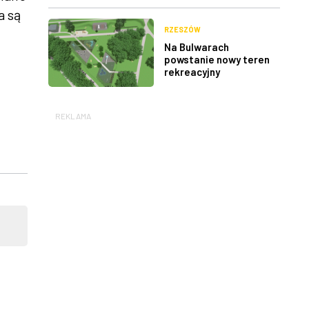
a są
RZESZÓW
Na Bulwarach
powstanie nowy teren
rekreacyjny
REKLAMA