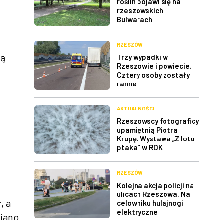
roślin pojawi się na
rzeszowskich
Bulwarach
RZESZÓW
gą
Trzy wypadki w
Rzeszowie i powiecie.
Cztery osoby zostały
ranne
AKTUALNOŚCI
Rzeszowscy fotograficy
ą
upamiętnią Piotra
Krupę. Wystawa „Z lotu
ptaka" w RDK
RZESZÓW
Kolejna akcja policji na
ulicach Rzeszowa. Na
, a
celowniku hulajnogi
elektryczne
ziano