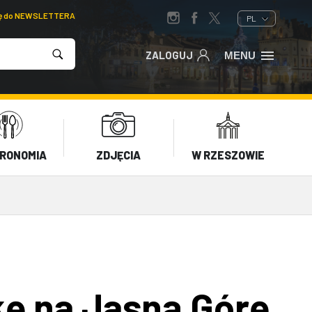
ię do NEWSLETTERA
PL
ZALOGUJ
MENU
RONOMIA
ZDJĘCIA
W RZESZOWIE
kę na Jasną Górę