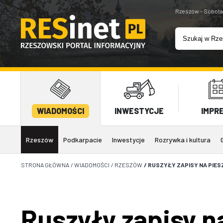
Rzeszów - Sobota
WIADOMOŚCI
INWESTYCJE
IMPR
Rzeszów
Podkarpacie
Inwestycje
Rozrywka i kultura
STRONA GŁÓWNA
/
WIADOMOŚCI
/
RZESZÓW
/
RUSZYŁY ZAPISY NA PIES
Ruszyły zapisy n