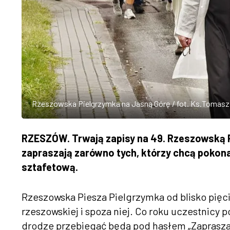
Rzeszowska Pielgrzymka na Jasną Górę / fot. Ks.Tomasz 
RZESZÓW. Trwają zapisy na 49. Rzeszowską P
zapraszają zarówno tych, którzy chcą pokona
sztafetową.
Rzeszowska Piesza Pielgrzymka od blisko pięci
rzeszowskiej i spoza niej. Co roku uczestnicy 
drodze przebiegać będą pod hasłem „Zapraszam