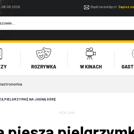
, 08.08.2026
Bądź na bieżąco!
Zapisz s
EZY
ROZRYWKA
W KINACH
GAST
Gastronomia
ZĄ PIELGRZYMKĘ NA JASNĄ GÓRĘ
REKLAMA
a pieszą pielgrzym