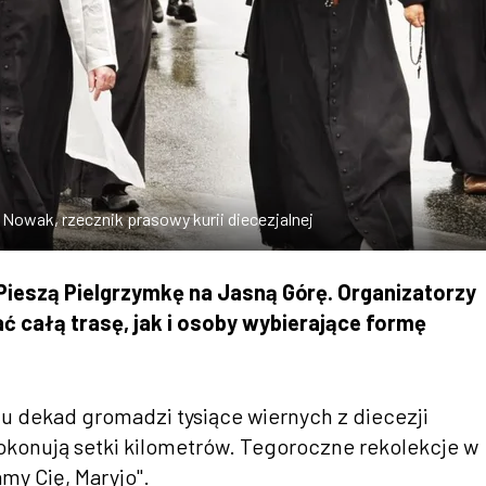
Nowak, rzecznik prasowy kurii diecezjalnej
ieszą Pielgrzymkę na Jasną Górę. Organizatorzy
ć całą trasę, jak i osoby wybierające formę
u dekad gromadzi tysiące wiernych z diecezji
pokonują setki kilometrów. Tegoroczne rekolekcje w
y Cię, Maryjo".