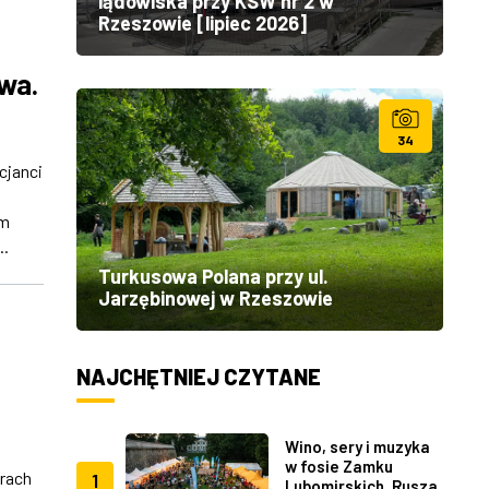
lądowiska przy KSW nr 2 w
Rzeszowie [lipiec 2026]
owa.
34
cjanci
em
..
Turkusowa Polana przy ul.
Jarzębinowej w Rzeszowie
NAJCHĘTNIEJ CZYTANE
Wino, sery i muzyka
w fosie Zamku
rach
1
Lubomirskich. Rusza