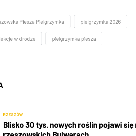
szowska Piesza Pielgrzymka
pielgrzymka 2026
lekcje w drodze
pielgrzymka piesza
A
RZESZÓW
Blisko 30 tys. nowych roślin pojawi się
rzeszowskich Bulwarach