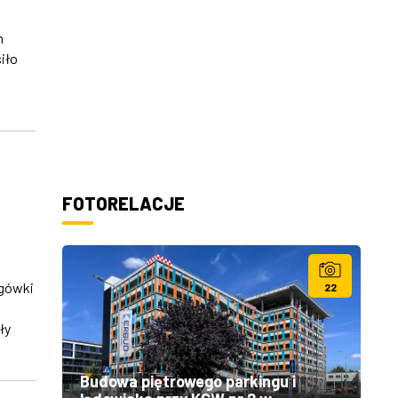
h
iło
FOTORELACJE
ogówki
22
ły
Budowa piętrowego parkingu i