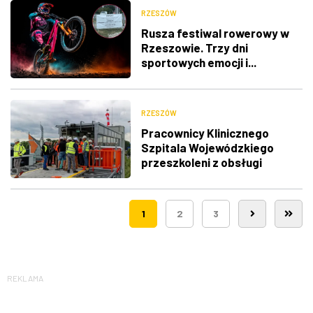
RZESZÓW
Rusza festiwal rowerowy w
Rzeszowie. Trzy dni
sportowych emocji i...
utrudnienia w ruchu
RZESZÓW
Pracownicy Klinicznego
Szpitala Wojewódzkiego
przeszkoleni z obsługi
nowego lądowiska dla
śmigłowców LPR
1
2
3
REKLAMA