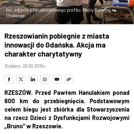
ZDJĘCIA
fot. zdjęcie z facebookowego profilu: Hajny Running
Challenge
W RZESZOWIE
Rzeszowianin pobiegnie z miasta
innowacji do Gdańska. Akcja ma
charakter charytatywny
Dodano: 29.10.2019 r.
RZESZÓW. Przed Pawłem Hanulakiem ponad
600 km do przebiegnięcia. Podstawowym
celem biegu jest zbiórka dla Stowarzyszenia
na rzecz Dzieci z Dysfunkcjami Rozwojowymi
„Bruno” w Rzeszowie.