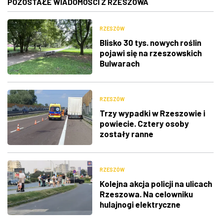
POZOSTAŁE WIADOMOŚCI Z RZESZOWA
RZESZÓW
Blisko 30 tys. nowych roślin
pojawi się na rzeszowskich
Bulwarach
RZESZÓW
Trzy wypadki w Rzeszowie i
powiecie. Cztery osoby
zostały ranne
RZESZÓW
Kolejna akcja policji na ulicach
Rzeszowa. Na celowniku
hulajnogi elektryczne