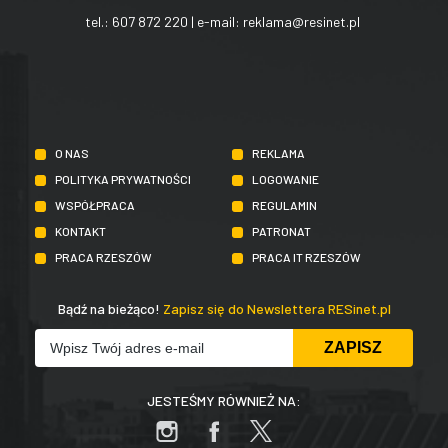
tel.:
607 872 220
| e-mail:
reklama@resinet.pl
O NAS
REKLAMA
POLITYKA PRYWATNOŚCI
LOGOWANIE
WSPÓŁPRACA
REGULAMIN
KONTAKT
PATRONAT
PRACA RZESZÓW
PRACA IT RZESZÓW
Bądź na bieżąco!
Zapisz się do Newslettera RESinet.pl
JESTEŚMY RÓWNIEŻ NA: