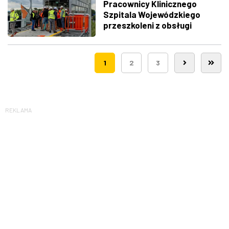
Pracownicy Klinicznego
Szpitala Wojewódzkiego
przeszkoleni z obsługi
nowego lądowiska dla
śmigłowców LPR
1
2
3
REKLAMA