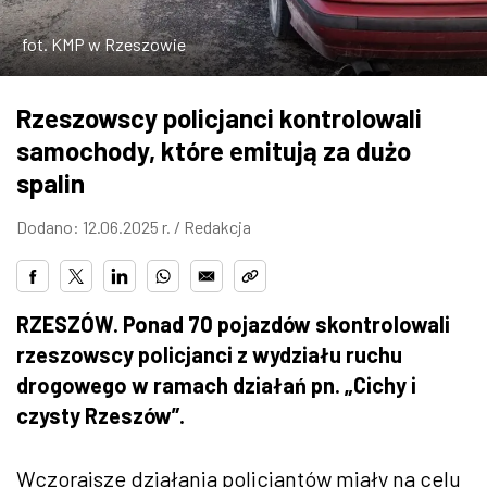
ZDJĘCIA
fot. KMP w Rzeszowie
W RZESZOWIE
Rzeszowscy policjanci kontrolowali
samochody, które emitują za dużo
spalin
Dodano: 12.06.2025 r. /
Redakcja
RZESZÓW. Ponad 70 pojazdów skontrolowali
rzeszowscy policjanci z wydziału ruchu
drogowego w ramach działań pn. „Cichy i
czysty Rzeszów”.
Wczorajsze działania policjantów miały na celu