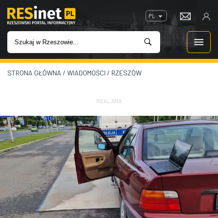
PL
STRONA GŁÓWNA
/
WIADOMOŚCI
/
RZESZÓW
WIADOMOŚCI
INWESTYCJE
REKLAMA
IMPREZY
ROZRYWKA
W KINACH
GASTRONOMIA