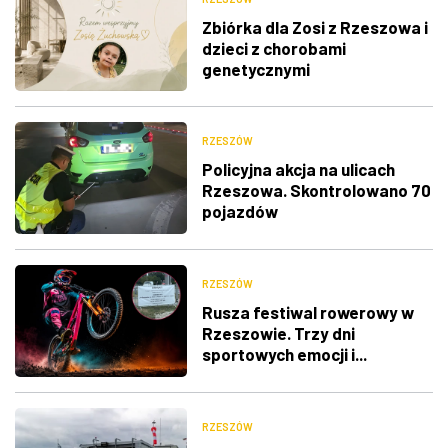
Zbiórka dla Zosi z Rzeszowa i
dzieci z chorobami
genetycznymi
RZESZÓW
Policyjna akcja na ulicach
Rzeszowa. Skontrolowano 70
pojazdów
RZESZÓW
Rusza festiwal rowerowy w
Rzeszowie. Trzy dni
sportowych emocji i...
utrudnienia w ruchu
RZESZÓW