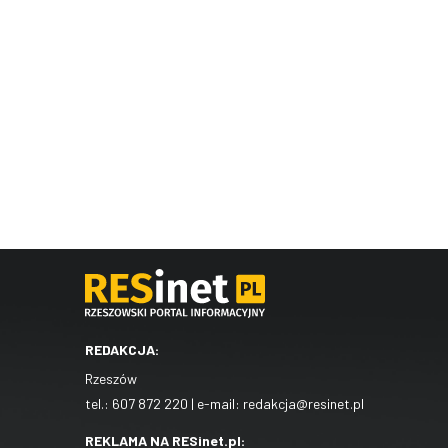
REDAKCJA:
Rzeszów
tel.:
607 872 220
| e-mail:
redakcja@resinet.pl
REKLAMA NA RESinet.pl: