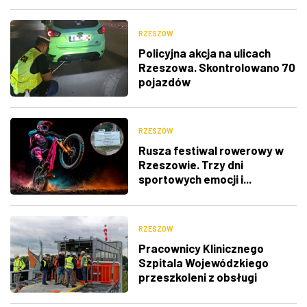
RZESZÓW
Policyjna akcja na ulicach
Rzeszowa. Skontrolowano 70
pojazdów
RZESZÓW
Rusza festiwal rowerowy w
Rzeszowie. Trzy dni
sportowych emocji i...
utrudnienia w ruchu
RZESZÓW
Pracownicy Klinicznego
Szpitala Wojewódzkiego
przeszkoleni z obsługi
nowego lądowiska dla
śmigłowców LPR