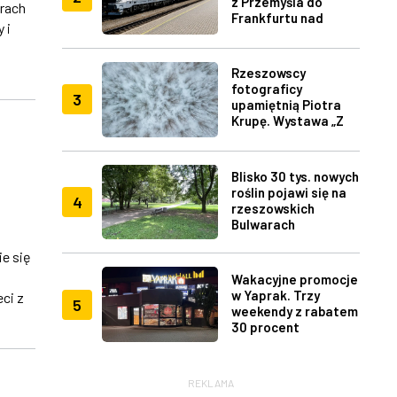
z Przemyśla do
rach
Frankfurtu nad
 i
Menem
j
Rzeszowscy
fotograficy
3
upamiętnią Piotra
Krupę. Wystawa „Z
lotu ptaka" w RDK
Blisko 30 tys. nowych
roślin pojawi się na
4
rzeszowskich
Bulwarach
e się
Wakacyjne promocje
w Yaprak. Trzy
ci z
5
weekendy z rabatem
30 procent
REKLAMA