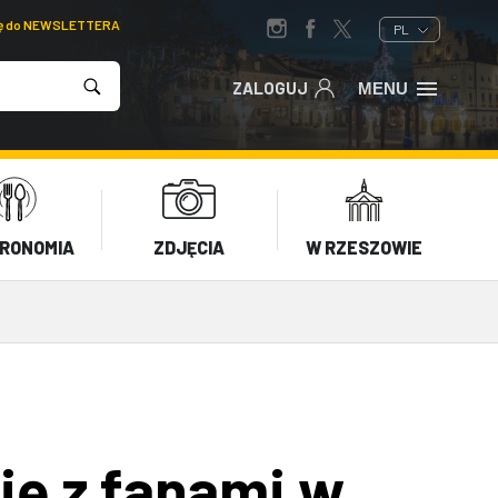
ię do NEWSLETTERA
PL
ZALOGUJ
MENU
RONOMIA
ZDJĘCIA
W RZESZOWIE
ię z fanami w