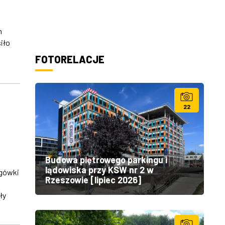
h
iło
FOTORELACJE
22
Budowa piętrowego parkingu i
lądowiska przy KSW nr 2 w
ogówki
Rzeszowie [lipiec 2026]
ły