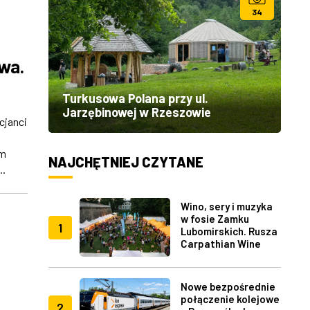
34
owa.
Turkusowa Polana przy ul.
Jarzębinowej w Rzeszowie
cjanci
em
NAJCHĘTNIEJ CZYTANE
..
Wino, sery i muzyka
w fosie Zamku
1
Lubomirskich. Rusza
Carpathian Wine
Fest w Rzeszowie
Nowe bezpośrednie
połączenie kolejowe
2