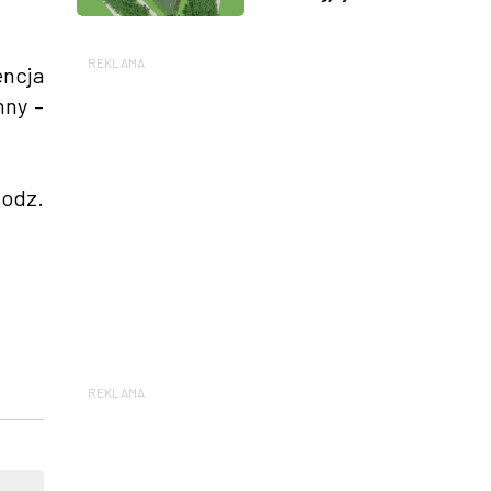
REKLAMA
encja
nny –
godz.
REKLAMA