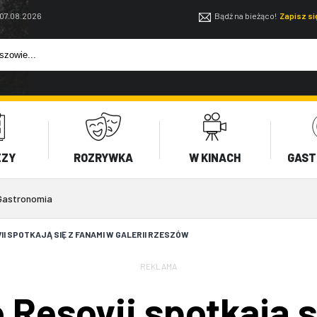
 07.08.2026
Bądź na bieżąco!
Zapisz s
EZY
ROZRYWKA
W KINACH
GAST
Gastronomia
I SPOTKAJĄ SIĘ Z FANAMI W GALERII RZESZÓW
REKLAMA
 Resovii spotkają s