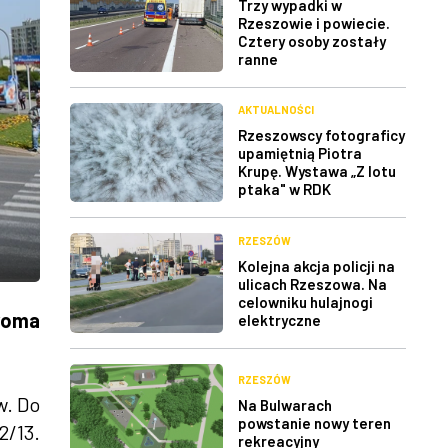
Trzy wypadki w
Rzeszowie i powiecie.
Cztery osoby zostały
ranne
AKTUALNOŚCI
Rzeszowscy fotograficy
upamiętnią Piotra
Krupę. Wystawa „Z lotu
ptaka" w RDK
RZESZÓW
Kolejna akcja policji na
ulicach Rzeszowa. Na
celowniku hulajnogi
dwoma
elektryczne
RZESZÓW
w. Do
Na Bulwarach
powstanie nowy teren
2/13.
rekreacyjny