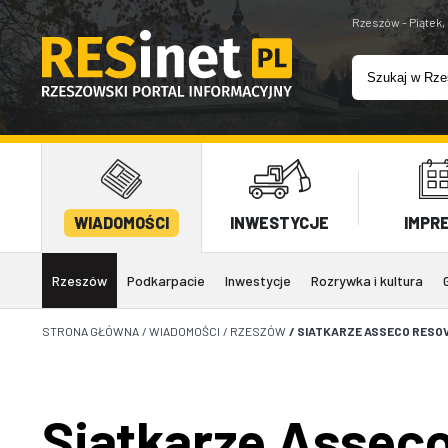
Rzeszów - Piątek,
WIADOMOŚCI
INWESTYCJE
IMPR
Rzeszów
Podkarpacie
Inwestycje
Rozrywka i kultura
STRONA GŁÓWNA
/
WIADOMOŚCI
/
RZESZÓW
/
SIATKARZE ASSECO RESOVI
Siatkarze Asseco